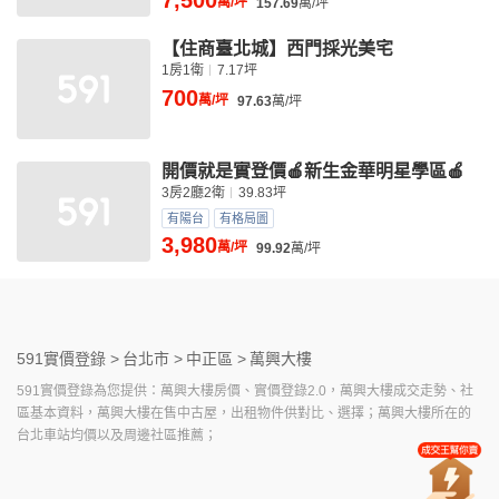
7,500
萬/坪
157.69
萬/坪
【住商臺北城】西門採光美宅
1房1衛
7.17坪
700
萬/坪
97.63
萬/坪
開價就是實登價🍎新生金華明星學區🍎
3房2廳2衛
39.83坪
有陽台
有格局圖
3,980
萬/坪
99.92
萬/坪
591實價登錄 >
台北市 >
中正區 >
萬興大樓
591實價登錄為您提供：萬興大樓房價、實價登錄2.0，萬興大樓成交走勢、社
區基本資料，萬興大樓在售中古屋，出租物件供對比、選擇；萬興大樓所在的
台北車站均價以及周邊社區推薦；