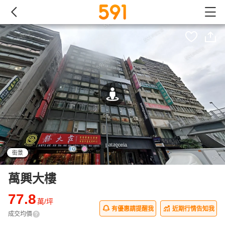
街景
萬興大樓
77.8
萬/坪
有優惠請提醒我
近期行情告知我
成交均價