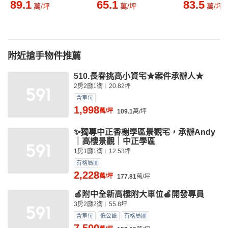
89.1
65.1
83.5
萬/坪
萬/坪
萬/坪
附近搶手物件推薦
510.長春挑高小資宅★案件承辦人★
2房2廳1衛
20.82坪
含車位
1,998
萬/坪
109.1
萬/坪
✨獨專中正香榭學區景觀宅，承辦Andy
｜高樓景觀｜中正學區
1房1廳1衛
12.53坪
有格局圖
2,228
萬/坪
177.81
萬/坪
🍎附中全新高樓附大車位🍎開發專員
3房2廳2衛
55.8坪
含車位
低公設
有格局圖