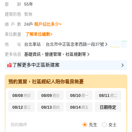
屋齡
55年
建築形態
暫無
總戶數
24戶
租戶佔比多少>
車位數量
了解車位總數>
地址
台北車站
台北市中正區忠孝西路一段37號
更多信息
基礎資訊、營運管理、社區規劃等
了解更多中正區新建案
預約賞屋，社區經紀人陪你看房無憂
08/08
08/09
08/10
08/11
明日
週日
週一
週二
08/12
08/13
08/14
日期待定
週三
週四
週五
先生
女士