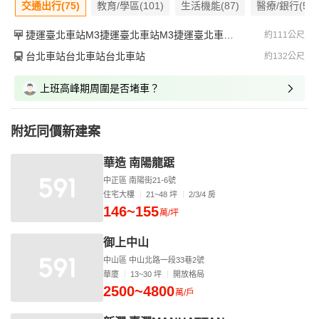
交通出行(75)
教育/學區(101)
生活機能(87)
醫療/銀行(52)
捷運臺北車站M3捷運臺北車站M3捷運臺北車站M3
約111公尺
台北車站台北車站台北車站
約132公尺
上班高峰期周圍是否堵車？
附近同價新建案
華造 南陽龍踞
中正區 南陽街21-6號
住宅大樓
21~48 坪
2/3/4 房
146~155
萬/坪
御上中山
中山區 中山北路一段33巷2號
華廈
13~30 坪
開放格局
2500~4800
萬/戶