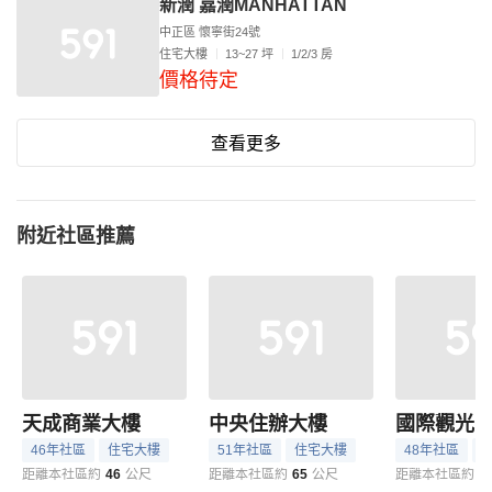
新潤 嘉潤MANHATTAN
中正區 懷寧街24號
住宅大樓
13~27 坪
1/2/3 房
價格待定
查看更多
附近社區推薦
天成商業大樓
中央住辦大樓
國際觀光
46年社區
住宅大樓
51年社區
住宅大樓
48年社區
距離本社區約
46
公尺
距離本社區約
65
公尺
距離本社區約
9