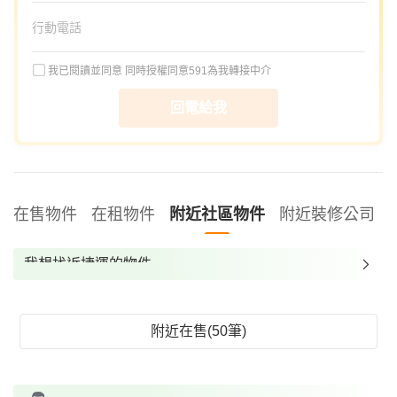
我已閱讀並同意
同時授權同意591為我轉接中介
回電給我
在售物件
在租物件
附近社區物件
附近裝修公司
我想找近捷運的物件
我想找裝潢較好的物件
我想找配備瓦斯爐的物件
附近在售(50筆)
我想找廁所開窗的物件
我想找具垃圾處理的物件