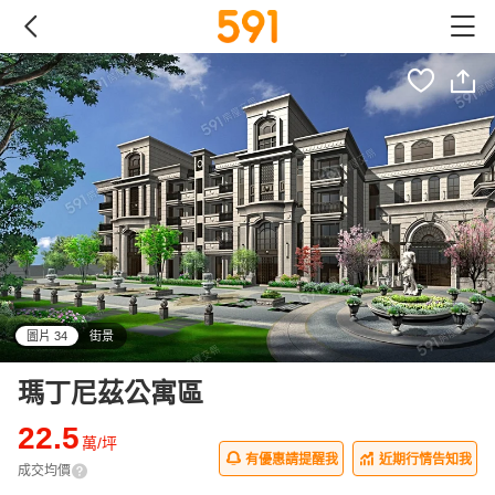
圖片 34
街景
all
瑪丁尼茲公寓區
22.5
萬/坪
有優惠請提醒我
近期行情告知我
成交均價