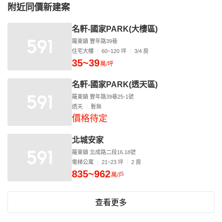
附近同價新建案
名軒-國家PARK(大樓區)
羅東鎮 豐年路39巷
住宅大樓
60~120 坪
3/4 房
35~39
萬/坪
名軒-國家PARK(透天區)
羅東鎮 豐年路39巷25-1號
透天
暫無
價格待定
北城安家
羅東鎮 北成路二段16.18號
電梯公寓
21~23 坪
2 房
835~962
萬/戶
查看更多