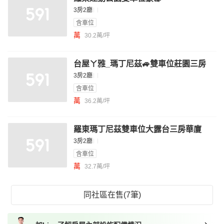
3房2廳
含車位
萬
30.2萬/坪
台屋ㄚ雅_瑪丁尼茲🚙雙車位莊園三房
3房2廳
含車位
萬
36.2萬/坪
羅東瑪丁尼茲雙車位大露台三房華廈
3房2廳
含車位
萬
32.7萬/坪
同社區在售(7筆)