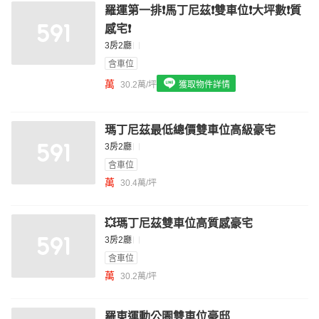
羅運第一排❗️馬丁尼茲❗️雙車位❗️大坪數❗️質
我想找配備瓦斯爐的物件
感宅❗️
我想找廁所開窗的物件
3房2廳
含車位
我想找具垃圾處理的物件
萬
30.2萬/坪
獲取物件詳情
我想找近捷運的物件
瑪丁尼茲最低總價雙車位高級豪宅
3房2廳
含車位
萬
30.4萬/坪
💥瑪丁尼茲雙車位高質感豪宅
3房2廳
含車位
萬
30.2萬/坪
羅東運動公園雙車位豪邸