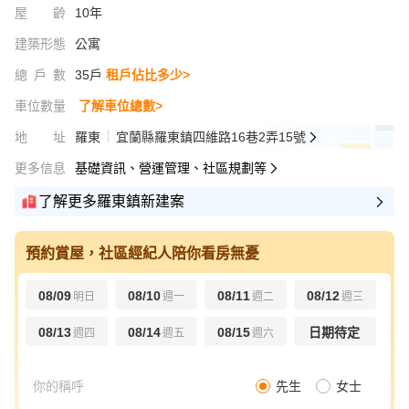
屋齡
10年
建築形態
公寓
總戶數
35戶
租戶佔比多少>
車位數量
了解車位總數>
地址
羅東
宜蘭縣羅東鎮四維路16巷2弄15號
更多信息
基礎資訊、營運管理、社區規劃等
了解更多羅東鎮新建案
預約賞屋，社區經紀人陪你看房無憂
08/09
08/10
08/11
08/12
明日
週一
週二
週三
08/13
08/14
08/15
日期待定
週四
週五
週六
先生
女士