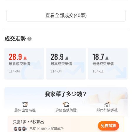
查看全部成交(40筆)
成交走勢
28.9
28.9
18.7
萬
萬
萬
最新成交單價
最高成交單價
最低成交單價
114-04
114-04
104-11
我家漲了多少錢？
最佳出售時機
房價高低落點
鄰居行情透視
只需1步，6秒算出
免費試算
已有 99,999 人試算成功