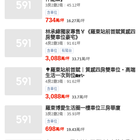
3房2廳2衛
45.12坪
含車位
734
萬/坪
16.27
萬/坪
林承緯獨家專售🏅️《羅東站前首賦質感四
房雙車位豪宅》
4房2廳3衛
91.61坪
含車位
有陽台
3,088
萬/坪
33.71
萬/坪
🌳羅東站前首賦｜質感四房雙車位・高端
生活一次到位🏡✨
4房2廳3衛
91.62坪
含車位
3,088
萬/坪
33.7
萬/坪
羅東博愛生活圈一樓車位三房華廈
3房2廳2衛
35.93坪
含車位
698
萬/坪
19.43
萬/坪