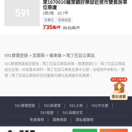
東1670010羅東鎮好樂邸近夜市雙套房車
位華廈
2房2衛
20.7坪
含車位
有格局圖
735
萬/坪
35.51
萬/坪
591實價登錄 >
宜蘭縣 >
羅東鎮 >
瑪丁尼茲公寓區
591實價登錄為您提供：瑪丁尼茲公寓區房價、實價登錄2.0，瑪丁尼茲公寓區
成交走勢、社區基本資料，瑪丁尼茲公寓區在售中古屋，出租物件供對比、選
擇；瑪丁尼茲公寓區所在的羅東均價以及周邊社區推薦；
591實價登錄
591新建案
591土地
591中古屋
591租屋
591高檔住宅
免責聲明
服務條款
隱私權聲明
Copyright © 2007-2026 by Addcn Technology Co., Ltd. All Rights reserved.