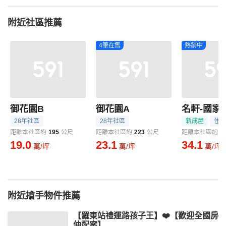
附近社區推薦
4筆在售
熱銷中
御花園B
御花園A
28年社區
28年社區
新成屋
住宅
距離本社區約
195
公尺
距離本社區約
223
公尺
距離本社區約
3
19.0
23.1
34.1
萬/坪
萬/坪
萬/坪
附近搶手物件推薦
【羅東站禮運路孩子王】❤️【歡迎全國房
仲配案】