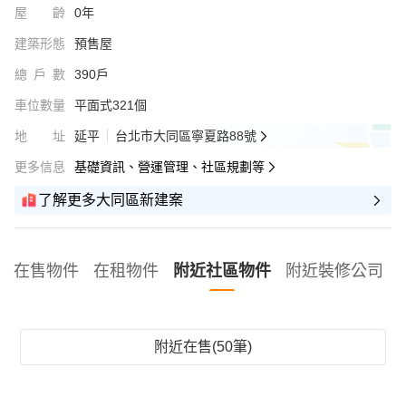
屋齡
0年
建築形態
預售屋
總戶數
390戶
車位數量
平面式321個
地址
延平
台北市大同區寧夏路88號
更多信息
基礎資訊、營運管理、社區規劃等
了解更多大同區新建案
在售物件
在租物件
附近社區物件
附近裝修公司
附近在售(50筆)