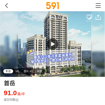
影音
VR
圖片 43
街景
首岳
91.0
萬/坪
成交均價