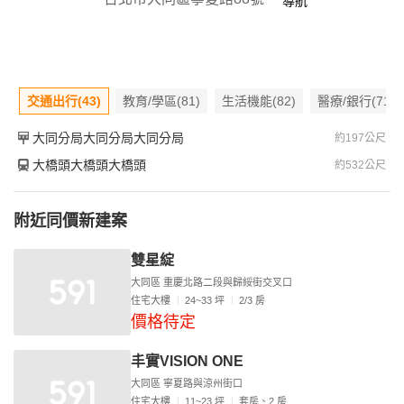
導航
交通出行(43)
教育/學區(81)
生活機能(82)
醫療/銀行(71)
大同分局大同分局大同分局
約197公尺
大橋頭大橋頭大橋頭
約532公尺
附近同價新建案
雙星綻
大同區 重慶北路二段與歸綏街交叉口
住宅大樓
24~33 坪
2/3 房
價格待定
丰實VISION ONE
大同區 寧夏路與涼州街口
住宅大樓
11~23 坪
套房、2 房