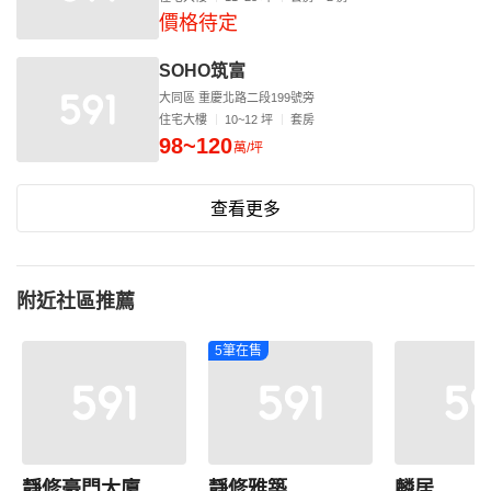
價格待定
SOHO筑富
大同區 重慶北路二段199號旁
住宅大樓
10~12 坪
套房
98~120
萬/坪
查看更多
附近社區推薦
5筆在售
靜修豪門大廈
靜修雅築
麟居