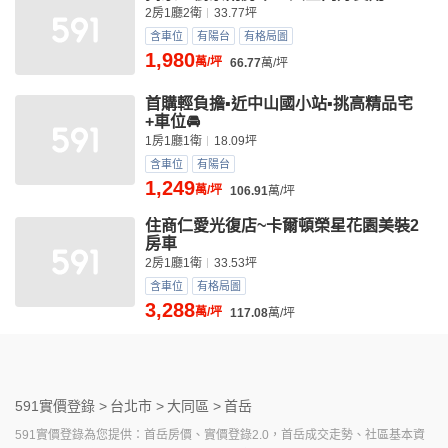
2房1廳2衛
33.77坪
含車位
有陽台
有格局圖
1,980
萬/坪
66.77
萬/坪
首購輕負擔▪️近中山國小站▪️挑高精品宅
+車位🚘️
1房1廳1衛
18.09坪
含車位
有陽台
1,249
萬/坪
106.91
萬/坪
住商仁愛光復店~卡爾頓榮星花園美裝2
房車
2房1廳1衛
33.53坪
含車位
有格局圖
3,288
萬/坪
117.08
萬/坪
591實價登錄 >
台北市 >
大同區 >
首岳
591實價登錄為您提供：首岳房價、實價登錄2.0，首岳成交走勢、社區基本資