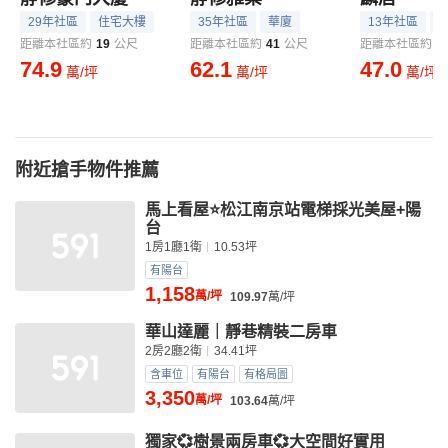
29年社區
住宅大樓
35年社區
華廈
13年社區
距離本社區約
19
公尺
距離本社區約
41
公尺
距離本社區約
5
74.9
62.1
47.0
萬/坪
萬/坪
萬/坪
附近搶手物件推薦
馬上看屋⭐松江南京站電梯採光美屋+陽
台
1房1廳1衛
10.53坪
有陽台
1,158
萬/坪
109.97
萬/坪
華山達麗｜靜巷精裝二房車
2房2廳2衛
34.41坪
含車位
有陽台
有格局圖
3,350
萬/坪
103.64
萬/坪
獨家💞樹景兩房車💞大空間好實用