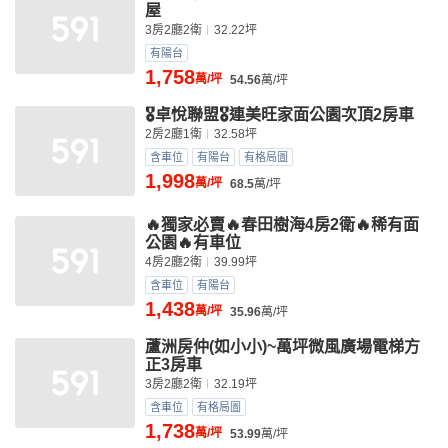
屋
3房2廳2衛
32.22坪
有陽台
1,758
萬/坪
54.56
萬/坪
🎖️卓悅聯盟🎖️連美旺家面公園次頂2房車
2房2廳1衛
32.58坪
含車位
有陽台
有格局圖
1,998
萬/坪
68.5
萬/坪
🔥獨家必賣🔥春田樹海4房2衛🔥稀有面
公園🔥有車位
4房2廳2衛
39.99坪
含車位
有陽台
1,438
萬/坪
35.96
萬/坪
蘆洲房仲(如小小)~萬坪微風廣場電梯方
正3房車
3房2廳2衛
32.19坪
含車位
有格局圖
1,738
萬/坪
53.99
萬/坪