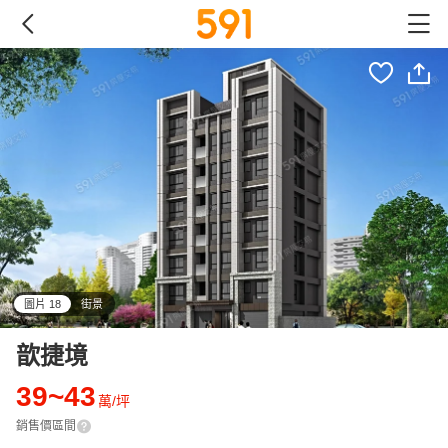
圖片 18
街景
all
歆捷境
39~43
萬/坪
銷售價區間