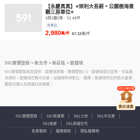
【永慶真真】⭐崇利大吾蔚。公園樹海景
觀三房車位⭐
3房2廳2衛
51.49坪
含車位
2,980
萬/坪
67.32
萬/坪
591實價登錄 >
新北市 >
新莊區 >
歆捷境
591實價登錄為您提供：歆捷境房價、實價登錄2.0，歆捷境成交走勢、社區基
本資料，歆捷境在售中古屋，出租物件供對比、選擇；歆捷境所在的新北產業
園區均價以及周邊社區推薦；
591實價登錄
591新建案
591土地
591中古屋
591租屋
591高檔住宅
免責聲明
服務條款
隱私權聲明