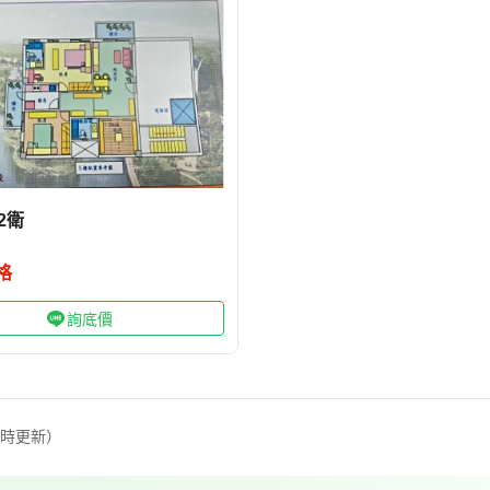
2衛
格
詢底價
定時更新）