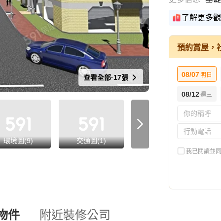
了解更多觀
預約賞屋，
08/07
明日
查看全部·17張
08/12
週三
環境圖(9)
交通圖(1)
宣傳圖(2)
我已閱讀並
物件
附近裝修公司