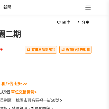
新聞
關注
分享
園二期
all
/坪
有優惠請提醒我
近期行情告知我
戶
租戶佔比多少>
式5個
車位交易情況>
重劃區
桃園市觀音區福一街50號
資訊、營運管理、社區規劃等