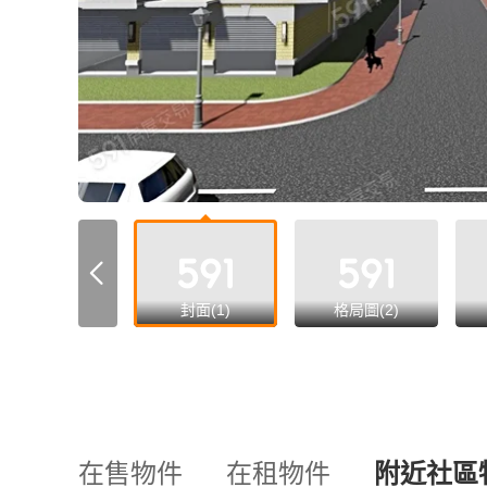
all
封面(1)
格局圖(2)
在售物件
在租物件
附近社區