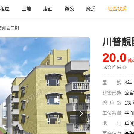
租屋
土地
店面
辦公
廠房
社區找房
普靚園二期
川普靚
20.0
萬
成交均價
屋齡
3年
建築形態
公寓
總戶數
13
車位數量
平面
地址
草漯
更多信息
基礎