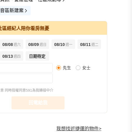
音區新建案
社區經紀人陪你看房無憂
08/08
08/09
08/10
08/11
週六
週日
週一
週二
查看全部
08/13
日期待定
週四
先生
女士
3D示意圖(1)
平面圖(1)
街景(1)
同意
同時授權同意591為我轉接中介
回電給我
我想找近捷運的物件
>