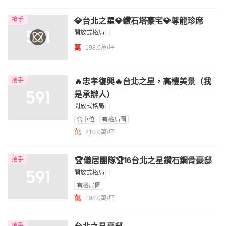
我想找近捷運的物件
搶手
💎台北之星💎鑽石塔豪宅💎尊龍珍席
開放式格局
萬
198.0萬/坪
搶手
🔥忠孝復興🔥台北之星，高樓美景（我
是承辦人）
開放式格局
含車位
有格局圖
萬
210.0萬/坪
搶手
🏆儀居團隊🏆I6台北之星鑽石鋼骨豪邸
開放式格局
有格局圖
萬
198.0萬/坪
搶手