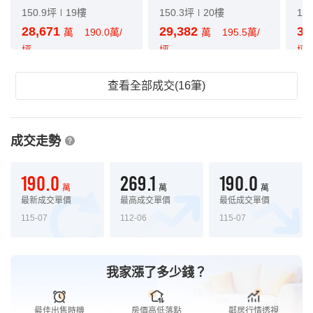
150.9坪
19樓
150.3坪
20樓
15
28,671
29,382
30
萬
190.0萬/
萬
195.5萬/
坪
坪
坪
查看全部成交(16筆)
成交走勢
190.0
269.1
190.0
萬
萬
萬
最新成交單價
最高成交單價
最低成交單價
115-07
112-06
115-07
我家漲了多少錢？
最佳出售時機
房價高低落點
鄰居行情透視