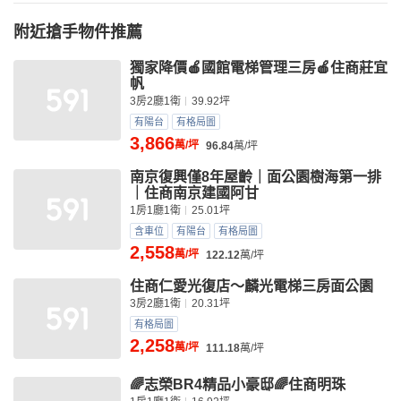
附近搶手物件推薦
獨家降價🍎國館電梯管理三房🍎住商莊宜
帆
3房2廳1衛
39.92坪
有陽台
有格局圖
3,866
萬/坪
96.84
萬/坪
南京復興僅8年屋齡｜面公園樹海第一排
｜住商南京建國阿甘
1房1廳1衛
25.01坪
含車位
有陽台
有格局圖
2,558
萬/坪
122.12
萬/坪
住商仁愛光復店～麟光電梯三房面公園
3房2廳1衛
20.31坪
有格局圖
2,258
萬/坪
111.18
萬/坪
🌈志榮BR4精品小豪邸🌈住商明珠