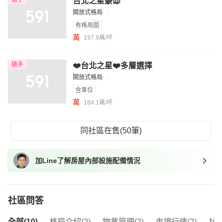
台北之星豪邸
開放式格局
有格局圖
萬
197.9萬/坪
搶手
❤️台北之星❤️多層選擇
開放式格局
含車位
萬
184.1萬/坪
同社區在售(50筆)
加Line了解房屋內部設施配備情況
社區問答
全部(10)
格局介紹(2)
物業管理(2)
市場行情(2)
社區