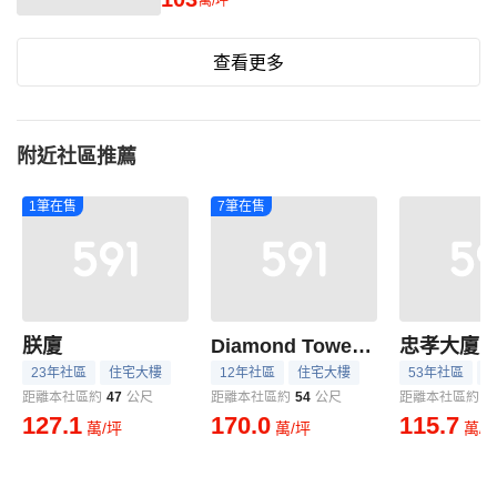
萬/坪
查看更多
附近社區推薦
1筆在售
7筆在售
朕廈
Diamond Towers 台北星鑽
忠孝大廈B
23年社區
住宅大樓
12年社區
住宅大樓
53年社區
距離本社區約
47
公尺
距離本社區約
54
公尺
距離本社區約
6
127.1
170.0
115.7
萬/坪
萬/坪
萬/