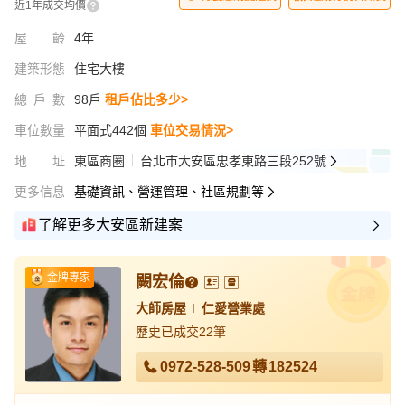
近1年成交均價
屋齡
4年
建築形態
住宅大樓
總戶數
98戶
租戶佔比多少>
車位數量
平面式442個
車位交易情況>
地址
東區商圈
台北市大安區忠孝東路三段252號
更多信息
基礎資訊、營運管理、社區規劃等
了解更多大安區新建案
金牌專家
闕宏倫
大師房屋
仁愛營業處
歷史已成交22筆
0972-528-509
轉
182524