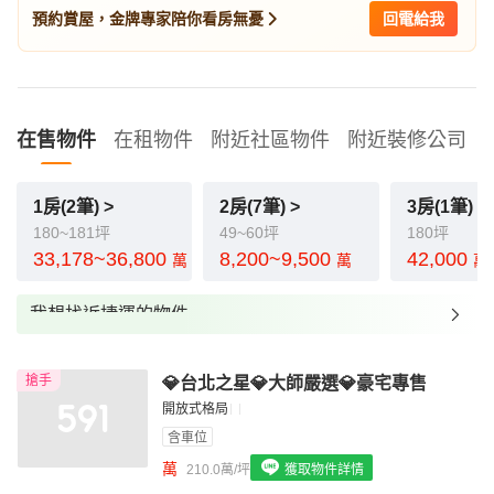
預約賞屋，金牌專家陪你看房無憂
回電給我
在售物件
在租物件
附近社區物件
附近裝修公司
1房(2筆) >
2房(7筆) >
3房(1筆) >
180~181坪
49~60坪
180坪
33,178~36,800
8,200~9,500
42,000
萬
萬
萬
我想找近捷運的物件
我想找裝潢較好的物件
搶手
💎台北之星💎大師嚴選💎豪宅專售
我想找配備瓦斯爐的物件
開放式格局
我想找廁所開窗的物件
含車位
萬
210.0萬/坪
獲取物件詳情
我想找具垃圾處理的物件