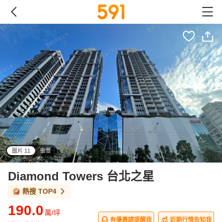
圖片 11
街景
all
Diamond Towers 台北之星
熱搜
TOP4
190.0
萬/坪
有優惠請提醒我
近期行情告知我