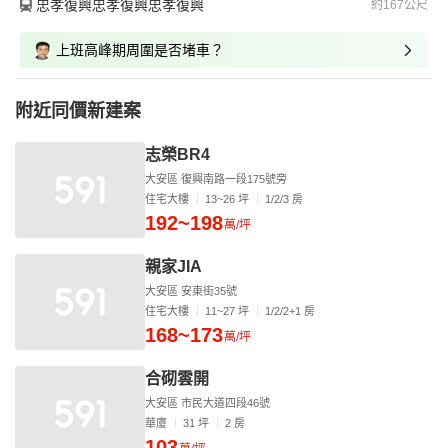
忠孝復興忠孝復興忠孝復興
約167公尺
上班高峰期周圍是否堵車？
附近同價新建案
志榮BR4
大安區 復興南路一段175號旁
住宅大樓
13~26 坪
1/2/3 房
192~198
萬/坪
親家JIA
大安區 安東街35號
住宅大樓
11~27 坪
1/2/2+1 房
168~173
萬/坪
合砌雲開
大安區 市民大道四段46號
華廈
31 坪
2 房
103