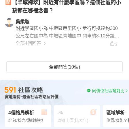
【丰城掬翠】附近有什麼學區嗎？這個社區的小
孩都在哪裡念書？
吳柔璇
附近學區國小為 中壢區芭里國小 步行可抵達約300
公尺左右國中為 中壢區青埔國中 開車約8-10分鐘
約2.5公里左右
全部4個回答
2
全部問答(10個)
同價位社區幫對比
實地看房·最全社區攻略及評價
4個格局解析
-%
區域解析
坪效/採光/動線檢視
周邊比價(比去年)
位置/機能全