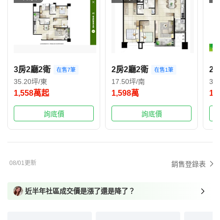
3房2廳2衛
2房2廳2衛
2
在售7筆
在售1筆
35.20坪/東
17.50坪/南
36
1,558萬起
1,598萬
1,
詢底價
詢底價
08/01更新
銷售登錄表
近半年社區成交價是漲了還是降了？