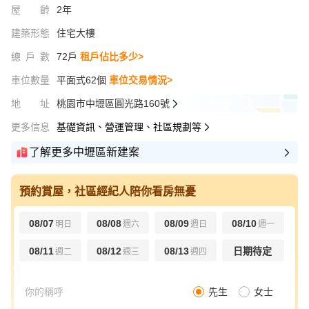
屋齡
2年
建築形態
住宅大樓
總戶數
72戶
租戶佔比多少>
車位數量
平面式62個
車位交易情況>
地址
桃園市中壢區圓光路160號
更多信息
基礎資訊、營運管理、社區規劃等
了解更多中壢區新建案
預約賞屋，社區經紀人陪你看房無憂
08/07
08/08
08/09
08/10
明日
週六
週日
週一
08/11
08/12
08/13
日期待定
週二
週三
週四
先生
女士