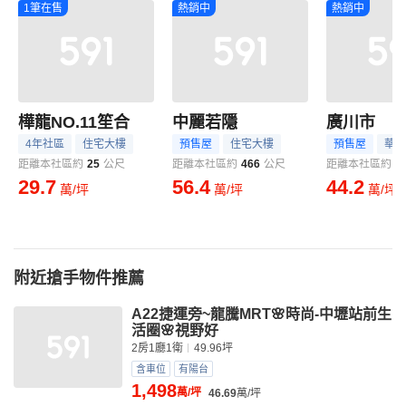
1筆在售
熱銷中
熱銷中
樺龍NO.11笙合
中麗若隱
廣川市
4年社區
住宅大樓
預售屋
住宅大樓
預售屋
華廈
距離本社區約
25
公尺
距離本社區約
466
公尺
距離本社區約
5
29.7
56.4
44.2
萬/坪
萬/坪
萬/坪
附近搶手物件推薦
A22捷運旁~龍騰MRT🌸時尚-中壢站前生
活圈🌸視野好
2房1廳1衛
49.96坪
含車位
有陽台
1,498
萬/坪
46.69
萬/坪