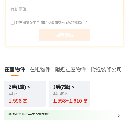
我已閱讀並同意
同時授權同意591為我轉接中介
回電給我
在售物件
在租物件
附近社區物件
附近裝修公司
2房(1筆) >
3房(7筆) >
44坪
44~45坪
1,598
1,558~1,610
萬
萬
我想找近捷運的物件
我想找裝潢較好的物件