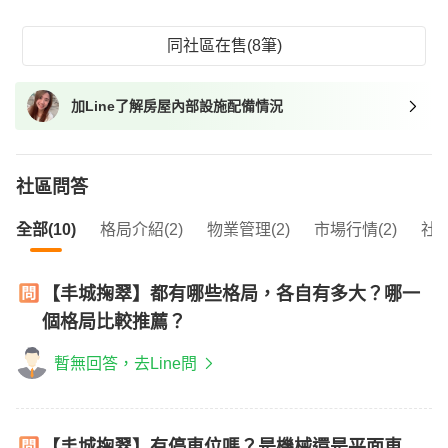
同社區在售(8筆)
加Line了解房屋內部設施配備情況
社區問答
全部(10)
格局介紹(2)
物業管理(2)
市場行情(2)
社區
【丰城掬翠】都有哪些格局，各自有多大？哪一
個格局比較推薦？
暫無回答，去Line問
【丰城掬翠】有停車位嗎？是機械還是平面車