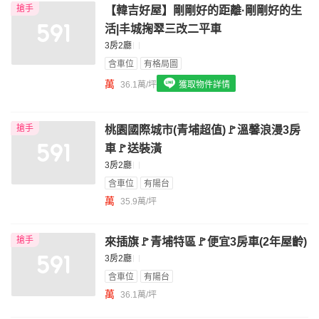
搶手
【韓吉好屋】剛剛好的距離·剛剛好的生
我想找配備瓦斯爐的物件
活|丰城掬翠三改二平車
我想找廁所開窗的物件
3房2廳
含車位
有格局圖
我想找具垃圾處理的物件
萬
36.1萬/坪
獲取物件詳情
我想找近捷運的物件
搶手
桃園國際城市(青埔超值)🚩溫馨浪漫3房
車🚩送裝潢
3房2廳
含車位
有陽台
萬
35.9萬/坪
搶手
來插旗🚩青埔特區🚩便宜3房車(2年屋齡)
3房2廳
含車位
有陽台
萬
36.1萬/坪