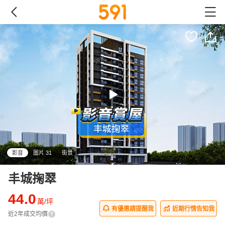
影音
圖片 31
街景
丰城掬翠
44.0
萬/坪
有優惠請提醒我
近期行情告知我
近2年成交均價