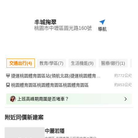
丰城掬翠
桃園市中壢區圓光路160號
導航
交通出行(4)
教育/學區(7)
生活機能(9)
醫療/銀行(1)
嫌
捷運桃園體育園區站(領航北路)捷運桃園體育園區站(領航北路)捷運桃園體育園區站(領航北路)
約772公尺
桃園體育園區桃園體育園區桃園體育園區
約853公尺
上班高峰期周圍是否堵車？
附近同價新建案
中麗若隱