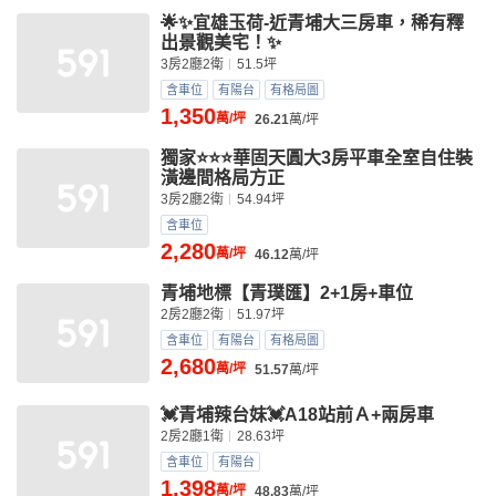
🌟✨宜雄玉荷-近青埔大三房車，稀有釋
出景觀美宅！✨
3房2廳2衛
51.5坪
含車位
有陽台
有格局圖
1,350
萬/坪
26.21
萬/坪
獨家⭐⭐⭐華固天圓大3房平車全室自住裝
潢邊間格局方正
3房2廳2衛
54.94坪
含車位
2,280
萬/坪
46.12
萬/坪
青埔地標【青璞匯】2+1房+車位
2房2廳2衛
51.97坪
含車位
有陽台
有格局圖
2,680
萬/坪
51.57
萬/坪
💓青埔辣台妹💓A18站前Ａ+兩房車
2房2廳1衛
28.63坪
含車位
有陽台
1,398
萬/坪
48.83
萬/坪