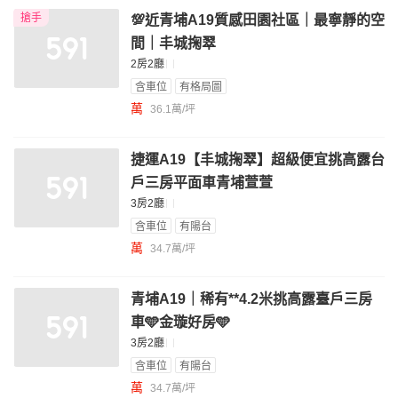
搶手
💯近青埔A19質感田園社區｜最寧靜的空
間｜丰城掬翠
2房2廳
含車位
有格局圖
萬
36.1萬/坪
捷運A19【丰城掬翠】超級便宜挑高露台
戶三房平面車青埔萱萱
3房2廳
含車位
有陽台
萬
34.7萬/坪
青埔A19｜稀有**4.2米挑高露臺戶三房
車🩵金璇好房🩵
3房2廳
含車位
有陽台
萬
34.7萬/坪