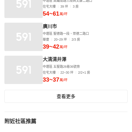
中壢區 高鐵南路三段與文康二路口
住宅大樓
39 坪
3 房
54~61
萬/坪
廣川市
中壢區 聖德路一段、崇德二路口
華廈
20~29 坪
2/3 房
39~42
萬/坪
大清清井澤
中壢區 五聖路26巷36號旁
住宅大樓
22~30 坪
2/2+1 房
33~37
萬/坪
查看更多
附近社區推薦