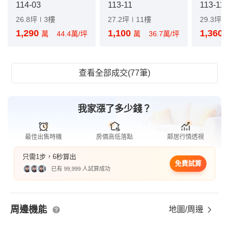
114-03
113-11
113-11
26.8坪
3樓
27.2坪
11樓
29.3坪
1,290
1,100
1,360
萬
44.4萬/坪
萬
36.7萬/坪
查看全部成交(77筆)
我家漲了多少錢？
最佳出售時機
房價高低落點
鄰居行情透視
只需1步，6秒算出
免費試算
已有 99,999 人試算成功
周邊機能
地圖/周邊