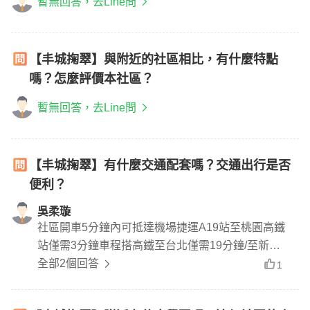
暫無回答，去Line問
【丰城掬翠】與附近的社區相比，有什麼特點
嗎？怎麼評價本社區？
暫無回答，去Line問
【丰城掬翠】有什麼交通配套嗎？交通出行是否
便利？
吳柔璇
社區開車5分鐘內可抵達機場捷運A19站至桃園高鐵
站僅需3分鐘車程搭高鐵至台北僅需19分鐘/至新竹
僅需12分鐘開車有國一及國二交流道南來北往都方
全部2個回答
1
便