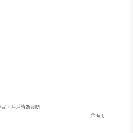
準品，戶戶皆為邊間
有用