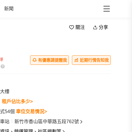
新聞
關注
分享
/坪
有優惠請提醒我
近期行情告知我
大樓
戶
租戶佔比多少>
式54個
車位交易情況>
車站
新竹市香山區中華路五段762號
資訊、營運管理、社區規劃等