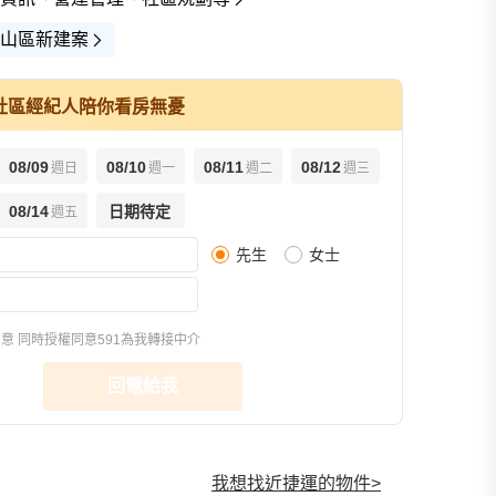
山區新建案
社區經紀人陪你看房無憂
08/09
08/10
08/11
08/12
週日
週一
週二
週三
查看全部
08/14
日期待定
週五
先生
女士
宣傳圖(1)
街景(1)
同意
同時授權同意591為我轉接中介
回電給我
我想找近捷運的物件
>