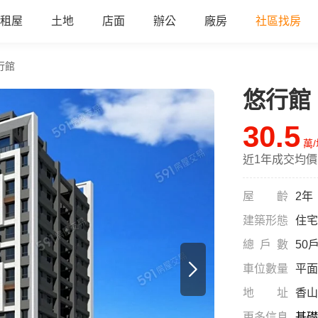
租屋
土地
店面
辦公
廠房
社區找房
行館
悠行館
all
30.5
萬
近1年成交均價
屋齡
2年
建築形態
住宅
總戶數
50
車位數量
平面
地址
香山
更多信息
基礎