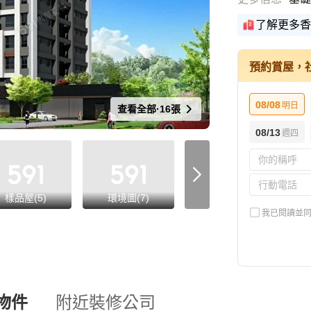
了解更多香
預約賞屋，
08/08
明日
查看全部·16張
08/13
週四
樣品屋(5)
環境圖(7)
交通圖(1)
我已閱讀並
物件
附近裝修公司