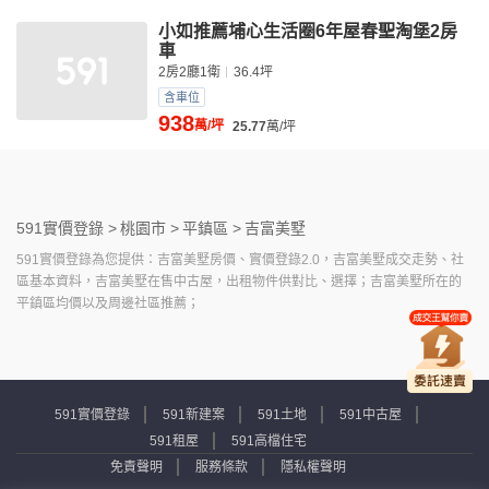
小如推薦埔心生活圈6年屋春聖淘堡2房
車
2房2廳1衛
36.4坪
含車位
938
萬/坪
25.77
萬/坪
591實價登錄 >
桃園市 >
平鎮區 >
吉富美墅
591實價登錄為您提供：吉富美墅房價、實價登錄2.0，吉富美墅成交走勢、社
區基本資料，吉富美墅在售中古屋，出租物件供對比、選擇；吉富美墅所在的
平鎮區均價以及周邊社區推薦；
591實價登錄
591新建案
591土地
591中古屋
591租屋
591高檔住宅
免責聲明
服務條款
隱私權聲明