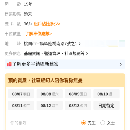
屋齡
15年
建築形態
透天
總戶數
36戶
租戶佔比多少>
車位數量
了解車位總數>
地址
桃園市平鎮區陸橋南路7號之1
更多信息
基礎資訊、營運管理、社區規劃等
了解更多平鎮區新建案
預約賞屋，社區經紀人陪你看房無憂
08/07
08/08
08/09
08/10
明日
週六
週日
週一
08/11
08/12
08/13
日期待定
週二
週三
週四
先生
女士