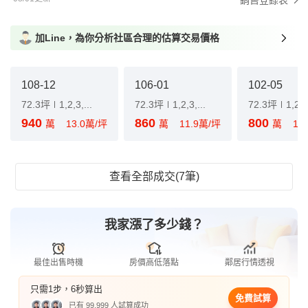
銷售登錄表
加Line，為你分析社區合理的估算交易價格
108-12
106-01
102-05
72.3坪
1,2,3,...
72.3坪
1,2,3,...
72.3坪
1,2,3,
940
860
800
萬
13.0萬/坪
萬
11.9萬/坪
萬
11
查看全部成交(7筆)
我家漲了多少錢？
最佳出售時機
房價高低落點
鄰居行情透視
只需1步，6秒算出
免費試算
已有 99,999 人試算成功