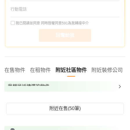
我已閱讀並同意
同時授權同意591為我轉接中介
回電給我
在售物件
在租物件
附近社區物件
附近裝修公司
我想找近捷運的物件
我想找裝潢較好的物件
我想找配備瓦斯爐的物件
附近在售(50筆)
我想找廁所開窗的物件
我想找具垃圾處理的物件