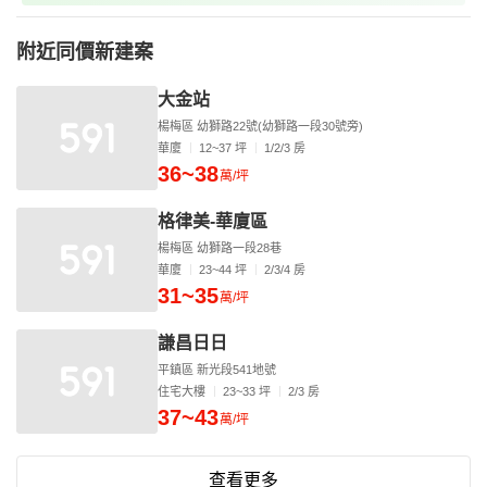
附近同價新建案
大金站
楊梅區 幼獅路22號(幼獅路一段30號旁)
華廈
12~37 坪
1/2/3 房
36~38
萬/坪
格律美-華廈區
楊梅區 幼獅路一段28巷
華廈
23~44 坪
2/3/4 房
31~35
萬/坪
謙昌日日
平鎮區 新光段541地號
住宅大樓
23~33 坪
2/3 房
37~43
萬/坪
查看更多