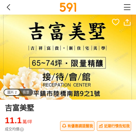
圖片 2
街景
all
吉富美墅
11.1
萬/坪
有優惠請提醒我
近期行情告知我
成交均價