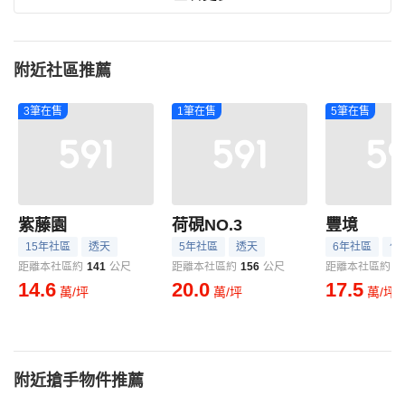
附近社區推薦
3筆在售
1筆在售
5筆在售
紫藤園
荷硯NO.3
豐境
15年社區
透天
5年社區
透天
6年社區
住
距離本社區約
141
公尺
距離本社區約
156
公尺
距離本社區約
4
14.6
20.0
17.5
萬/坪
萬/坪
萬/坪
附近搶手物件推薦