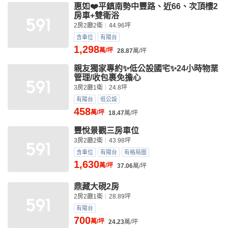
惠如❤️平鎮南勢中豐路、近66、次頂樓2
房車+雙衛浴
2房2廳2衛
44.96坪
含車位
有陽台
1,298
萬/坪
28.87
萬/坪
親友獨家專約✨低公設國宅✨24小時物業
管理/收包裹免擔心
3房2廳1衛
24.8坪
有陽台
低公設
458
萬/坪
18.47
萬/坪
豐悅景觀三房車位
3房2廳2衛
43.98坪
含車位
有陽台
有格局圖
1,630
萬/坪
37.06
萬/坪
鼎藏大硯2房
2房2廳1衛
28.89坪
有陽台
700
萬/坪
24.23
萬/坪