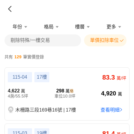
年份
格局
樓層
更多
剔除特殊/一樓交易
單價扣除車位
共有
129
筆實價登錄
83.3
115-04
17樓
萬/坪
4,622
298
萬
萬
4,920
萬
4房/55.5坪
車位10.0坪
木柵路三段169巷16號 | 17樓
查看明細
81.4
115-03
19樓