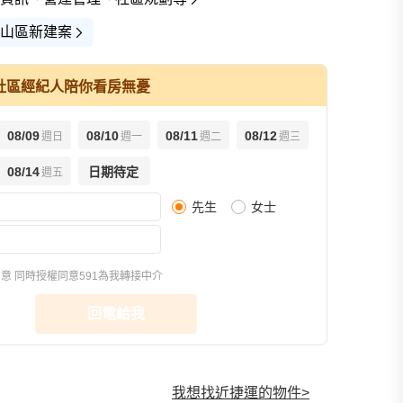
山區新建案
社區經紀人陪你看房無憂
08/09
08/10
08/11
08/12
週日
週一
週二
週三
08/14
日期待定
週五
先生
女士
同意
同時授權同意591為我轉接中介
回電給我
我想找近捷運的物件
>