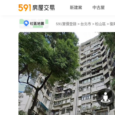
新建案
中古屋
591實價登錄 >
台北市 >
松山區 >
復