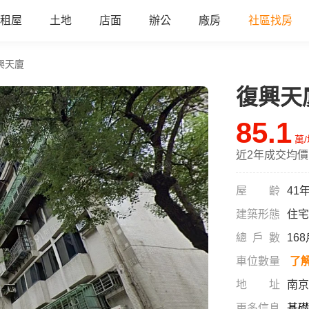
租屋
土地
店面
辦公
廠房
社區找房
興天廈
復興天
85.1
萬
近2年成交均價
屋齡
41
建築形態
住宅
總戶數
16
車位數量
了
地址
南京
更多信息
基礎