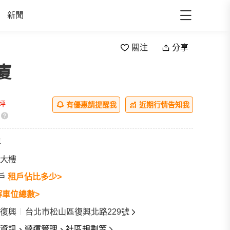
新聞
關注
分享
廈
/坪
有優惠請提醒我
近期行情告知我
年
大樓
8戶
租戶佔比多少>
解車位總數>
復興
台北市松山區復興北路229號
資訊、營運管理、社區規劃等