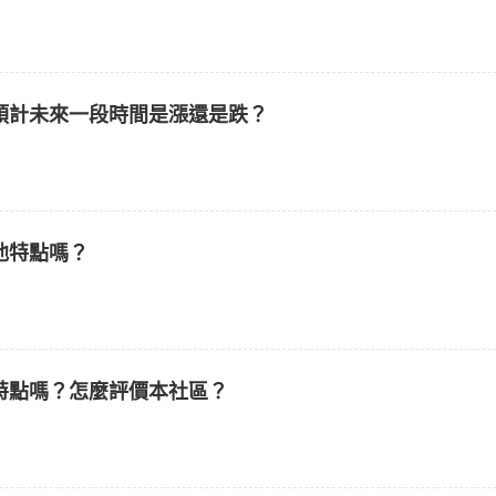
預計未來一段時間是漲還是跌？
他特點嗎？
特點嗎？怎麼評價本社區？