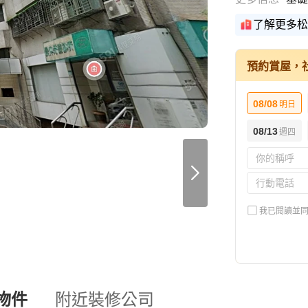
了解更多松
預約賞屋，
08/08
明日
08/13
週四
我已閱讀並
物件
附近裝修公司