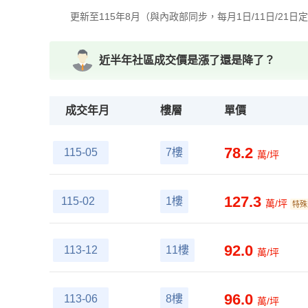
更新至115年8月（與內政部同步，每月1日/11日/21日
近半年社區成交價是漲了還是降了？
成交年月
樓層
單價
78.2
115-05
7樓
萬/坪
127.3
115-02
1樓
萬/坪
特殊
92.0
113-12
11樓
萬/坪
96.0
113-06
8樓
萬/坪