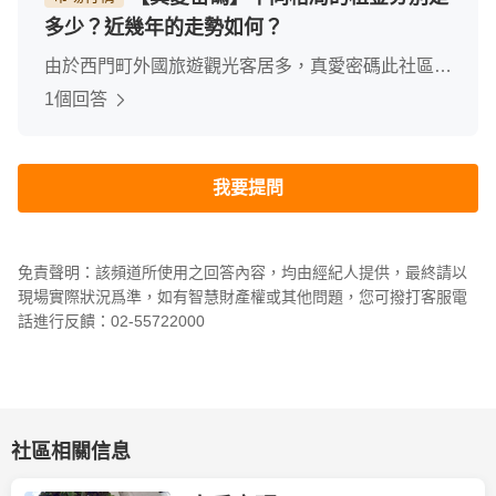
多少？近幾年的走勢如何？
由於西門町外國旅遊觀光客居多，真愛密碼此社區的
租金還算不錯，套房房型有開價到兩萬四千元整，兩
1個回答
房抓三萬內，車位另計，近年的租金漲幅不錯，投報
率都算漂亮
我要提問
免責聲明：該頻道所使用之回答內容，均由經紀人提供，最終請以
現場實際狀況爲準，如有智慧財產權或其他問題，您可撥打客服電
話進行反饋：02-55722000
社區相關信息