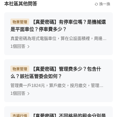
本社區其他問答
換一換
【真愛密碼】有停車位嗎？是機械還
物業管理
是平面車位？停車費多少？
真愛密碼為塔式電腦車位，算在公設面積裡，周邊有
峨嵋停車場，停車費區間落在三千五到五千內，西門
1個回答
町的車位算稀有難求。
【真愛密碼】管理费多少？包含什
物業管理
么？該社區管委会如何？
管理費一戶1824元，算戶繳交，按月繳交，管理費
包含社區維護，社區極為省電，和代收垃圾，代收信
1個回答
件及包裹，管委會還算親切，但夜班保全的素質有待
加強，但社區維護住戶的品質還算不錯，傍晚六點後
為了維護住戶安全不可帶看。
【真愛密碼】不同格局的租金分別是
市場行情