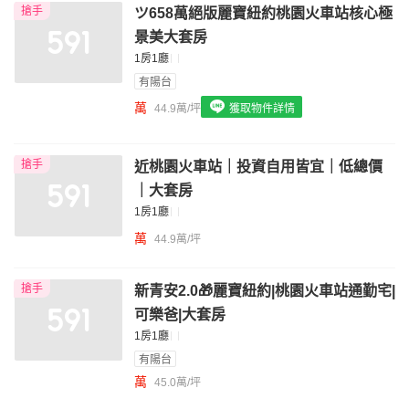
搶手
ツ658萬絕版麗寶紐約桃園火車站核心極
我想找配備瓦斯爐的物件
景美大套房
我想找廁所開窗的物件
1房1廳
有陽台
我想找具垃圾處理的物件
萬
44.9萬/坪
獲取物件詳情
我想找近捷運的物件
搶手
近桃園火車站｜投資自用皆宜｜低總價
｜大套房
1房1廳
萬
44.9萬/坪
搶手
新青安2.0🎁麗寶紐約|桃園火車站通勤宅|
可樂爸|大套房
1房1廳
有陽台
萬
45.0萬/坪