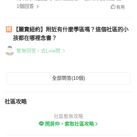
2號-桃園交流道(近-中路重劃區 & 藝文特區)朝南-國
1個回答
有用
道2號大湳交流道(近-置地廣場、國賓影城)
【麗寶紐約】附近有什麼學區嗎？這個社區的小
孩都在哪裡念書？
暫無回答，去Line問
全部問答(10個)
社區攻略
社區暫無攻略
問房仲，索取社區攻略