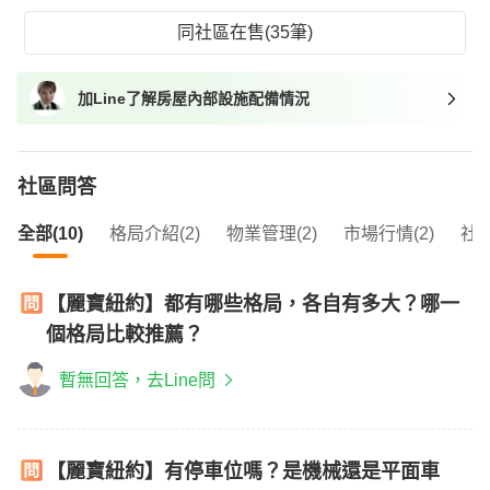
同社區在售(35筆)
加Line了解房屋內部設施配備情況
社區問答
全部(10)
格局介紹(2)
物業管理(2)
市場行情(2)
社區
【麗寶紐約】都有哪些格局，各自有多大？哪一
個格局比較推薦？
暫無回答，去Line問
【麗寶紐約】有停車位嗎？是機械還是平面車