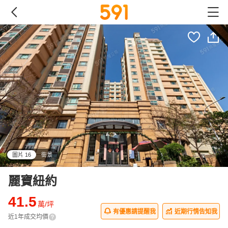
圖片 16
街景
all
麗寶紐約
41.5
萬/坪
有優惠請提醒我
近期行情告知我
近1年成交均價