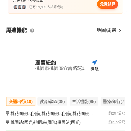
只需1步，6秒算出
免費試算
已有 99,999 人試算成功
周邊機能
地圖/周邊
麗寶紐約
桃園市桃園區介壽路5號
導航
交通出行(19)
教育/學區(38)
生活機能(95)
醫療/銀行(71)
桃花園飯店[汎航]桃花園飯店[汎航]桃花園飯店[汎航]
約207公尺
桃園站(國光)桃園站(國光)桃園站(國光)
約215公尺