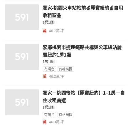
獨家-桃園火車站站前🍎麗寶紐約🍎自用
收租聖品
1房1廳
萬
46.7萬/坪
緊鄰桃園市捷運鐵路共構與公車總站麗
寶紐約1房1廳
1房1廳
有陽台
有格局圖
萬
46.2萬/坪
獨家－桃園後站【麗寶紐約】1+1房－自
住收租首選
1房1廳
有陽台
有格局圖
萬
46.3萬/坪