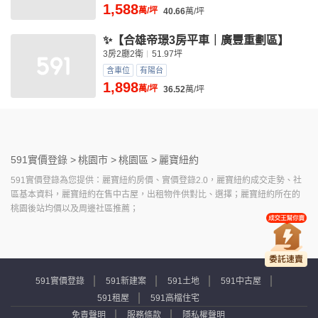
1,588
萬/坪
40.66
萬/坪
✨【合雄帝璟3房平車｜廣豐重劃區】
3房2廳2衛
51.97坪
含車位
有陽台
1,898
萬/坪
36.52
萬/坪
591實價登錄 >
桃園市 >
桃園區 >
麗寶紐約
591實價登錄為您提供：麗寶紐約房價、實價登錄2.0，麗寶紐約成交走勢、社
區基本資料，麗寶紐約在售中古屋，出租物件供對比、選擇；麗寶紐約所在的
桃園後站均價以及周邊社區推薦；
591實價登錄
591新建案
591土地
591中古屋
591租屋
591高檔住宅
免責聲明
服務條款
隱私權聲明