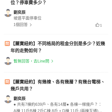
位？停車費多少？
劉奕辰
坡道平面停車位
1個回答
1
【麗寶紐約】不同格局的租金分別是多少？近幾
年的走勢如何？
暫無回答，去Line問
【麗寶紐約】有幾棟、各有幾層？有幾台電梯、
幾戶共用？
劉奕辰
● 共有7棟約639戶、各有14層● 各棟一梯幾戶？：
A棟 11戶B棟 2戶C棟 8戶 + D棟 11戶 (兩棟互通)E