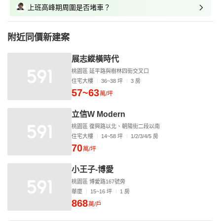
上班高峰期周圍是否堵車？
附近同價新建案
展志縱橫時代
桃園區 延平路與樹林四街交叉口
住宅大樓
36~38 坪
3 房
57~63
萬/坪
立信W Modern
桃園區 復興路以北、朝陽街二段以南
住宅大樓
14~58 坪
1/2/3/4/5 房
70
萬/坪
小王子-博愛
桃園區 博愛路167號旁
華廈
15~16 坪
1 房
868
萬/戶