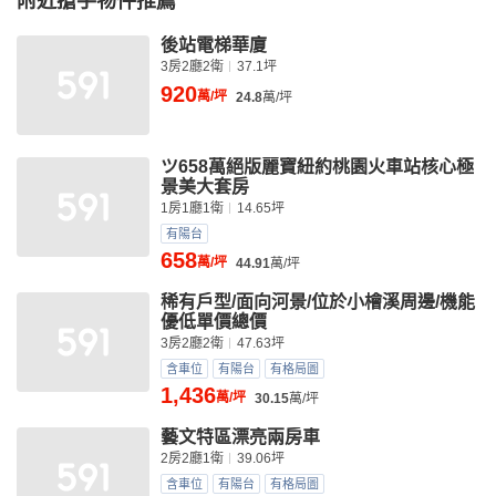
附近搶手物件推薦
後站電梯華廈
3房2廳2衛
37.1坪
920
萬/坪
24.8
萬/坪
ツ658萬絕版麗寶紐約桃園火車站核心極
景美大套房
1房1廳1衛
14.65坪
有陽台
658
萬/坪
44.91
萬/坪
稀有戶型/面向河景/位於小檜溪周邊/機能
優低單價總價
3房2廳2衛
47.63坪
含車位
有陽台
有格局圖
1,436
萬/坪
30.15
萬/坪
藝文特區漂亮兩房車
2房2廳1衛
39.06坪
含車位
有陽台
有格局圖