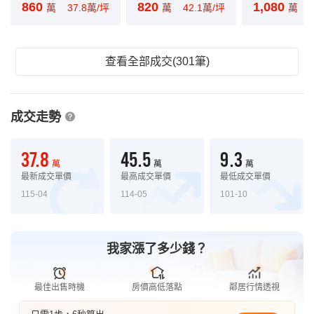
860
820
1,080
萬
37.8萬/坪
萬
42.1萬/坪
萬
查看全部成交(301筆)
成交走勢
37.8
45.5
9.3
萬
萬
萬
最新成交單價
最高成交單價
最低成交單價
115-04
114-05
101-10
我家漲了多少錢？
最佳出售時機
房價高低落點
鄰居行情透視