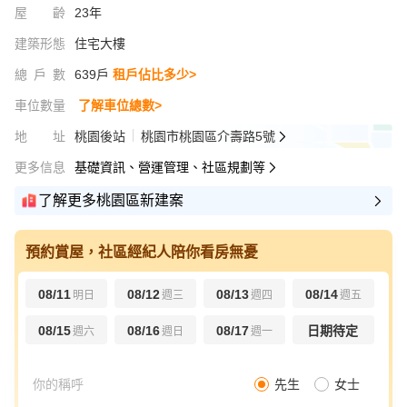
屋齡
23年
建築形態
住宅大樓
總戶數
639戶
租戶佔比多少>
車位數量
了解車位總數>
地址
桃園後站
桃園市桃園區介壽路5號
更多信息
基礎資訊、營運管理、社區規劃等
了解更多桃園區新建案
預約賞屋，社區經紀人陪你看房無憂
08/11
08/12
08/13
08/14
明日
週三
週四
週五
08/15
08/16
08/17
日期待定
週六
週日
週一
先生
女士