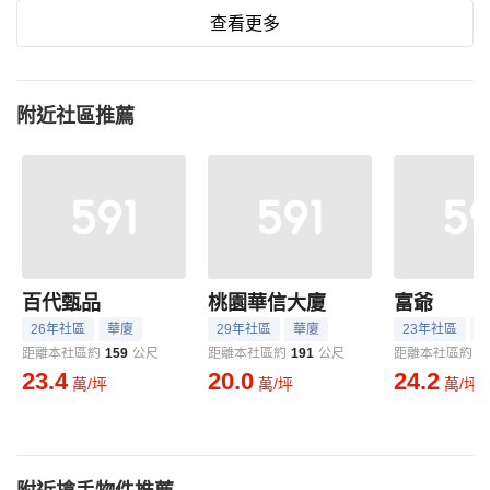
查看更多
附近社區推薦
百代甄品
桃園華信大廈
富爺
26年社區
華廈
29年社區
華廈
23年社區
距離本社區約
159
公尺
距離本社區約
191
公尺
距離本社區約
2
23.4
20.0
24.2
萬/坪
萬/坪
萬/坪