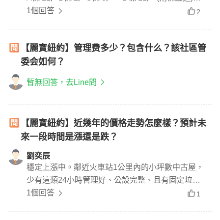
棟 11戶F棟 3戶G棟 4戶
1個回答
2
【麗寶紐約】管理费多少？包含什么？該社區管
委会如何？
暫無回答，去Line問
【麗寶紐約】近幾年的價格走勢怎麼樣？預計未
來一段時間是漲還是跌？
劉奕辰
穩定上漲中。鄰近火車站1公里內的小坪數中古屋，
少有這類24小時管理好、公設完整、且有固定垃圾
間...自住或收租的需求都能滿足。
1個回答
1