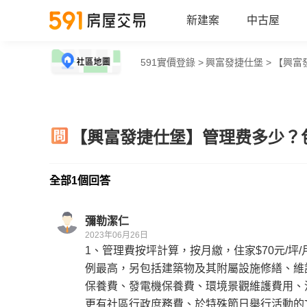
新建案
中古屋
591實價登錄 >
興富發捷仕堡 >
【興富
【興富發捷仕堡】管理费多少？
全部1個回答
彌勒潔仁
2023年06月26日
1、管理費按坪計算，按月繳，住家$70元/坪/
例最高，另包括建築物及其附屬設施修繕、維
保養費、發電機保養費、環境景觀維護費用、
更有社區行政庶務費、於特殊節日舉行活動的