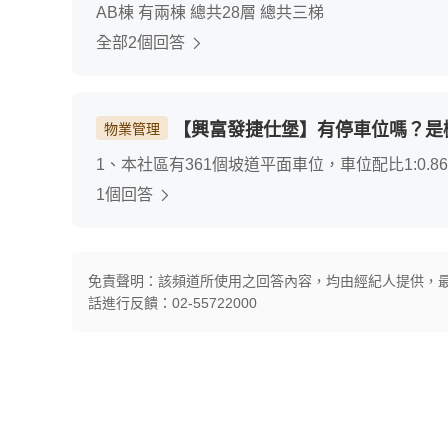
AB棟 有兩棟 總共28層 總共三梯
全部2個回答
【興富發捷仕堡】有停車位嗎？是
物業管理
1、本社區有361個坡道平面車位，車位配比1:0
停車場，及龍鳳停車場。
1個回答
免責聲明：該頻道所使用之回答內容，均由經紀人提供，
話進行反饋：02-55722000