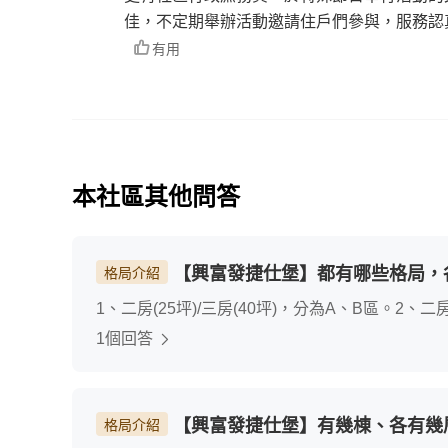
佳，不定期舉辦活動邀請住戶們參與，服務認
有用
本社區其他問答
【興富發捷仕堡】都有哪些格局，
格局介紹
1、二房(25坪)/三房(40坪)，分為A、B區。
庭或有1-2個孩子的家庭。
1個回答
【興富發捷仕堡】有幾棟、各有幾
格局介紹