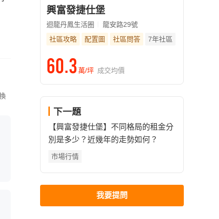
興富發捷仕堡
迴龍丹鳳生活圈
龍安路29號
社區攻略
配置圖
社區問答
7年社區
60.3
萬/坪
成交均價
換
下一題
【興富發捷仕堡】不同格局的租金分
別是多少？近幾年的走勢如何？
市場行情
我要提問