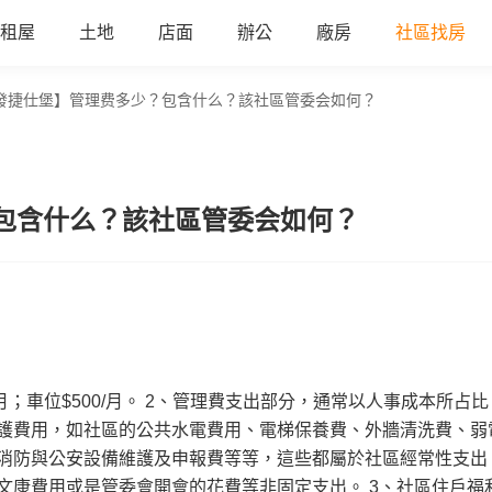
租屋
土地
店面
辦公
廠房
社區找房
發捷仕堡】管理费多少？包含什么？該社區管委会如何？
包含什么？該社區管委会如何？
月；車位$500/月。 2、管理費支出部分，通常以人事成本所占比
護費用，如社區的公共水電費用、電梯保養費、外牆清洗費、弱
消防與公安設備維護及申報費等等，這些都屬於社區經常性支出
文康費用或是管委會開會的花費等非固定支出。 3、社區住戶福