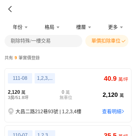
年份
格局
樓層
更多
剔除特殊/一樓交易
單價扣除車位
共有
9
筆實價登錄
40.9
111-08
1,2,3,...
萬/坪
2,120
0
萬
萬
2,120
萬
3房/51.8坪
無車位
大昌二路212巷93號 | 1,2,3,4樓
查看明細
35.5
110-07
1,2,3,...