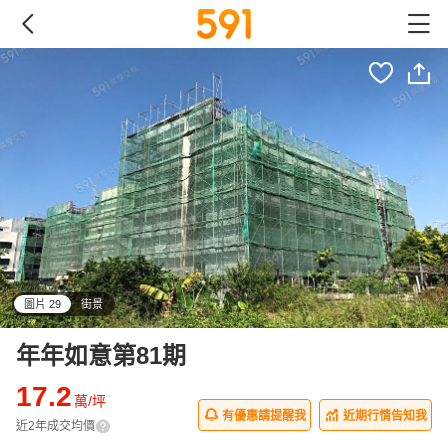
圖片 29
街景
all
年年如意第81期
17.2
萬/坪
有優惠請提醒我
近期行情告知我
近2年成交均價