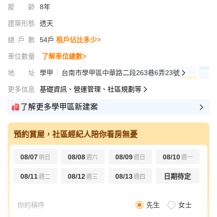
屋齡
8年
建築形態
透天
總戶數
54戶
租戶佔比多少>
車位數量
了解車位總數>
地址
學甲
台南市學甲區中華路二段263巷6弄23號
更多信息
基礎資訊、營運管理、社區規劃等
了解更多學甲區新建案
預約賞屋，社區經紀人陪你看房無憂
08/07
08/08
08/09
08/10
明日
週六
週日
週一
08/11
08/12
08/13
日期待定
週二
週三
週四
先生
女士