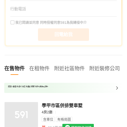
我已閱讀並同意
同時授權同意591為我轉接中介
回電給我
在售物件
在租物件
附近社區物件
附近裝修公司
我想找近捷運的物件
我想找裝潢較好的物件
學甲市區併排雙車墅
我想找配備瓦斯爐的物件
4房2廳
我想找廁所開窗的物件
含車位
有格局圖