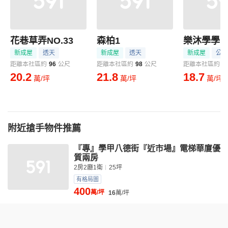
花巷草弄NO.33
森柏1
樂沐學學1
新成屋
透天
新成屋
透天
新成屋
公寓
距離本社區約
96
公尺
距離本社區約
98
公尺
距離本社區約
1
20.2
21.8
18.7
萬/坪
萬/坪
萬/坪
附近搶手物件推薦
『專』學甲八德街『近市場』電梯華廈優
質兩房
2房2廳1衛
25坪
有格局圖
400
萬/坪
16
萬/坪