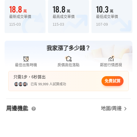
18.8
18.8
10.3
萬
萬
萬
最新成交單價
最高成交單價
最低成交單價
115-03
115-03
107-09
我家漲了多少錢？
最佳出售時機
房價高低落點
鄰居行情透視
只需1步，6秒算出
免費試算
已有 99,999 人試算成功
周邊機能
地圖/周邊