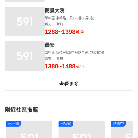
閎景大院
學甲區 中華路二段175巷30弄6號
透天
暫無
1288~1398
萬/戶
晨安
學甲區 新榮里8鄰中華路二段175巷57號
透天
暫無
1380~1488
萬/戶
查看更多
附近社區推薦
已完銷
已完銷
熱銷中