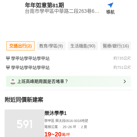
年年如意第81期
台南市學甲區中華路二段263巷6弄23號
導航
交通出行(2)
教育/學區(9)
生活機能(90)
醫療/銀行(16)
學甲站學甲站學甲站
約735公尺
學甲站學甲站學甲站
約751公尺
上班高峰期周圍是否堵車？
附近同價新建案
樂沐學學1
學甲區 興太段0516-0018地號
電梯公寓
25~26 坪
2 房
19~20
萬/坪