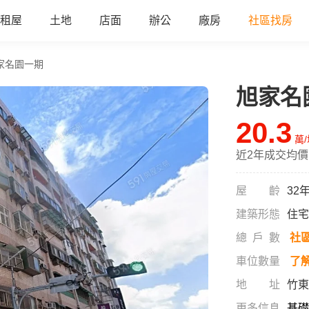
租屋
土地
店面
辦公
廠房
社區找房
家名園一期
旭家名
20.3
萬
近2年成交均價
屋齡
32
建築形態
住宅
總戶數
社
車位數量
了
地址
竹東
更多信息
基礎