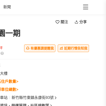
新聞
關注
分享
園一期
/坪
有優惠請提醒我
近期行情告知我
年
大樓
區住戶數量>
解車位總數>
車站
新竹縣竹東鎮永康街93號
資訊、營運管理、社區規劃等