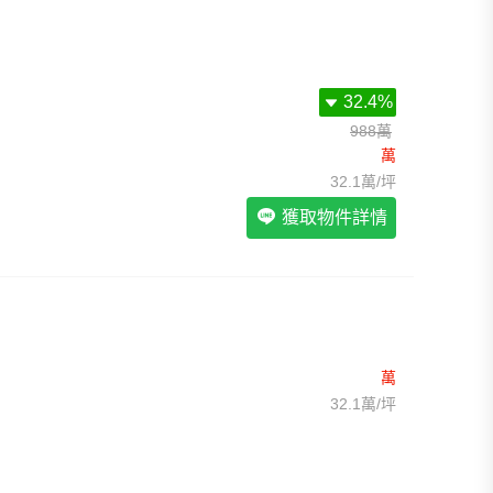
我想找裝潢較好的物件
>
我想找配備瓦斯爐的物件
>
我想找廁所開窗的物件
>
我想找具垃圾處理的物件
>
我想找近捷運的物件
>
32.4%
988萬
萬
32.1萬/坪
獲取物件詳情
萬
32.1萬/坪