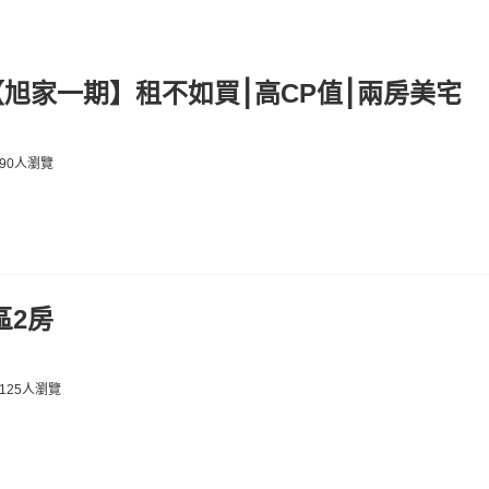
【旭家一期】租不如買⎮高CP值⎮兩房美宅
90人瀏覽
區2房
125人瀏覽