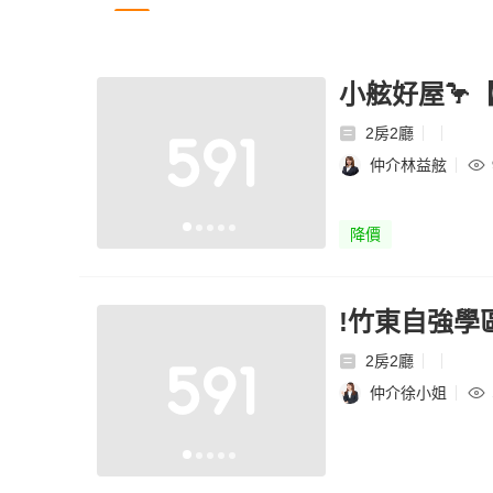
小舷好屋🦩
2房2廳
仲介林益舷
降價
!竹東自強學
2房2廳
仲介徐小姐