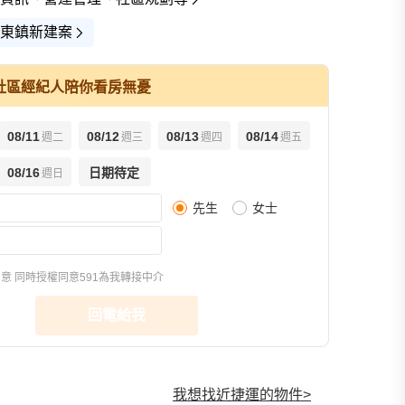
東鎮新建案
社區經紀人陪你看房無憂
08/11
08/12
08/13
08/14
週二
週三
週四
週五
08/16
日期待定
週日
先生
女士
同意
同時授權同意591為我轉接中介
回電給我
我想找近捷運的物件
>