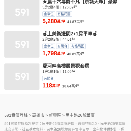
★農十六尊爵不凡【京城天峰】豪邸
5房2廳4衛
126.09坪
含車位
有格局圖
5,280
萬/坪
41.87
萬/坪
🍎上美術邊間2+1房平車🍎
2房2廳2衛
44.01坪
含車位
有陽台
有格局圖
1,798
萬/坪
40.85
萬/坪
愛河畔高樓層景觀套房
1房1廳1衛
11.09坪
有陽台
118
萬/坪
10.64
萬/坪
591實價登錄 >
高雄市 >
新興區 >
民主路26號華廈
591實價登錄為您提供：民主路26號華廈房價、實價登錄2.0，民主路26號華廈
成交走勢、社區基本資料，民主路26號華廈在售中古屋，出租物件供對比、選