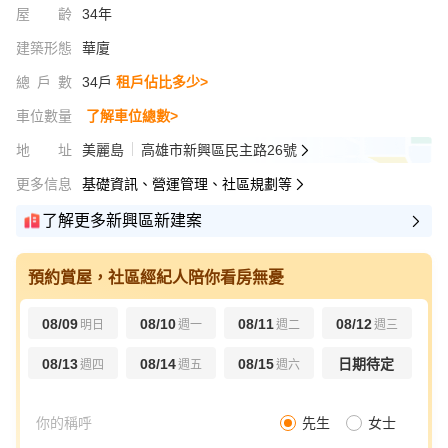
屋齡
34年
建築形態
華廈
總戶數
34戶
租戶佔比多少>
車位數量
了解車位總數>
地址
美麗島
高雄市新興區民主路26號
更多信息
基礎資訊、營運管理、社區規劃等
了解更多新興區新建案
預約賞屋，社區經紀人陪你看房無憂
08/09
08/10
08/11
08/12
明日
週一
週二
週三
08/13
08/14
08/15
日期待定
週四
週五
週六
先生
女士