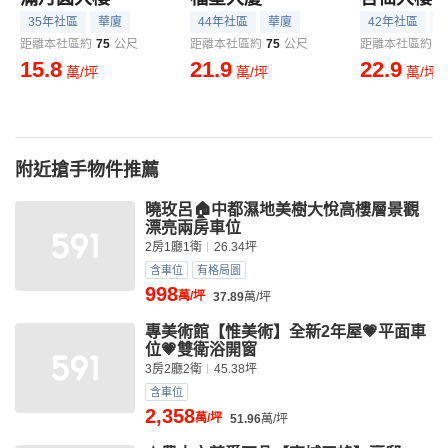
35年社區
華廈
44年社區
華廈
42年社區
距離本社區約
75
公尺
距離本社區約
75
公尺
距離本社區約
7
15.8
21.9
22.9
萬/坪
萬/坪
萬/坪
附近搶手物件推薦
曉玫呂🏠中都濕地美樹大悅高樓層景觀
漂亮兩房車位
2房1廳1衛
26.34坪
含車位
有格局圖
998
萬/坪
37.89
萬/坪
專美術館【惟美術】全新2年屋💗平面車
位💗雙衛浴開窗
3房2廳2衛
45.38坪
含車位
2,358
萬/坪
51.96
萬/坪