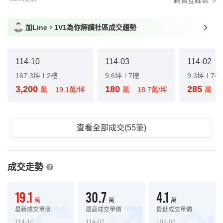
銷售登錄表
加Line，1V1為你解讀社區成交趨勢
114-10
114-03
114-02
167.3坪
2樓
9.6坪
7樓
9.3坪
7樓
3,200
180
285
萬
19.1萬/坪
萬
18.7萬/坪
萬
查看全部成交(55筆)
成交走勢
19.1
30.7
4.1
萬
萬
萬
最新成交單價
最高成交單價
最低成交單價
114-10
114-02
102-07