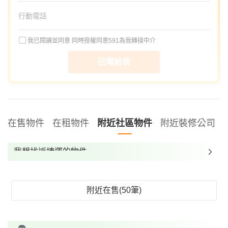
我已閱讀並同意
同時授權同意591為我轉接中介
回電給我
在售物件
在租物件
附近社區物件
附近裝修公司
我想找近捷運的物件
我想找裝潢較好的物件
我想找配備瓦斯爐的物件
附近在售(50筆)
我想找廁所開窗的物件
我想找具垃圾處理的物件