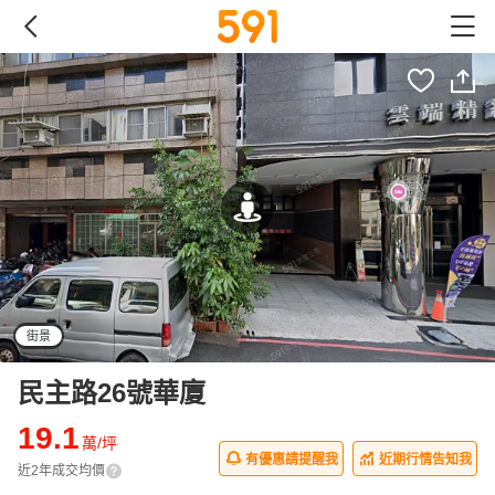
街景
民主路26號華廈
19.1
萬/坪
有優惠請提醒我
近期行情告知我
近2年成交均價