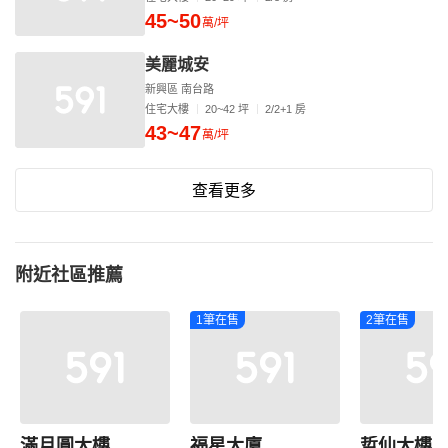
45~50
萬/坪
美麗城安
新興區 南台路
住宅大樓
20~42 坪
2/2+1 房
43~47
萬/坪
查看更多
附近社區推薦
1筆在售
2筆在售
滿月圓大樓
福星大廈
哲仙大樓