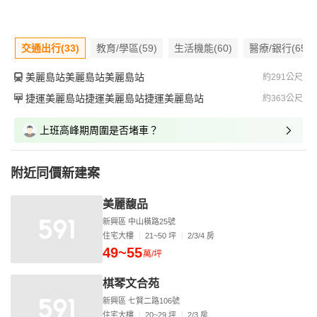
交通出行(33)
教育/學區(59)
生活機能(60)
醫療/銀行(65)
美麗島站美麗島站美麗島站
約291公尺
捷運美麗島站捷運美麗島站捷運美麗島站
約363公尺
上班高峰期周圍是否堵車？
附近同價新建案
美麗馥品
新興區 中山橫路25號
住宅大樓
21~50 坪
2/3/4 房
49~55
萬/坪
棋琴文合苑
新興區 七賢二路106號
住宅大樓
20~29 坪
2/3 房