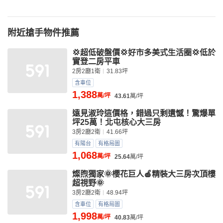
附近搶手物件推薦
💢超低破盤價💢好市多美式生活圈💢低於
實登二房平車
2房2廳1衛
31.83坪
含車位
1,388
萬/坪
43.61
萬/坪
遠見淑玲這價格，錯過只剩遺憾！驚爆單
坪25萬！北屯核心大三房
3房2廳2衛
41.66坪
有陽台
有格局圖
1,068
萬/坪
25.64
萬/坪
燦煦獨家🌞櫻花巨人🍎精裝大三房次頂樓
超視野🌞
3房2廳2衛
48.94坪
含車位
有格局圖
1,998
萬/坪
40.83
萬/坪