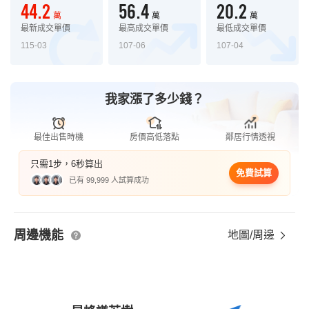
44.2
56.4
20.2
萬
萬
萬
最新成交單價
最高成交單價
最低成交單價
115-03
107-06
107-04
我家漲了多少錢？
最佳出售時機
房價高低落點
鄰居行情透視
只需1步，6秒算出
免費試算
已有 99,999 人試算成功
周邊機能
地圖/周邊