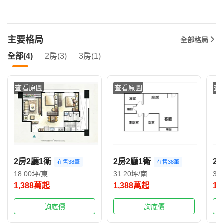
主要格局
全部格局
全部(4)
2房(3)
3房(1)
查看原圖
查看原圖
查
2房2廳1衛
2房2廳1衛
2
在售38筆
在售38筆
18.00坪/東
31.20坪/南
32
1,388萬起
1,388萬起
1,
詢底價
詢底價