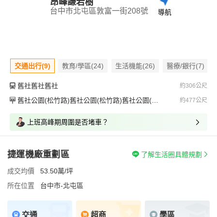
昂峰謙若樹
台中市北屯區敦富一街208號
導航
交通出行(9)
教育/學區(24)
生活機能(26)
醫療/銀行(7)
舊社舊社舊社
約306公尺
舊社公園(松竹路)舊社公園(松竹路)舊社公園(松竹路)
約477公尺
上班高峰期周圍是否堵車？
捷運機廠重劃區
了解生活圈具體規劃
成交均價
53.50萬/坪
所在位置
台中市-北屯區
交通
超商
學區