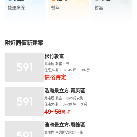
捷運綠線
暫無
暫無
附近同價新建案
松竹敦富
北屯區 敦富一街
住宅大樓
37~45 坪
3/4 房
價格待定
浩瀚景立方-菁英區
北屯區 敦富一街VS詔安街
住宅大樓
37~39 坪
3 房
49~56
萬/坪
浩瀚景立方-層峰區
北屯區 南興路VS敦富一街