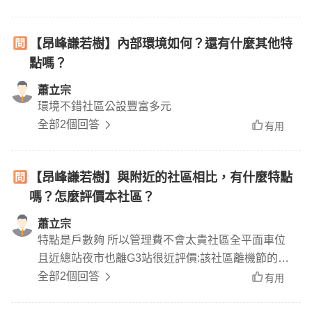
【昂峰謙若樹】內部環境如何？還有什麼其他特
點嗎？
蕭立宗
環境不錯社區公設豐富多元
全部2個回答
有用
【昂峰謙若樹】與附近的社區相比，有什麼特點
嗎？怎麼評價本社區？
蕭立宗
特點是戶數夠 所以管理費不會太貴社區全平面車位
且近總站夜市也離G3站很近評價:該社區離機節的商
業機能等均5分鐘內很方便
全部2個回答
有用