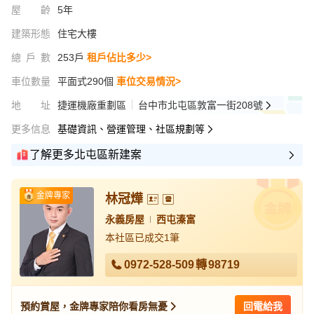
屋齡
5年
建築形態
住宅大樓
總戶數
253戶
租戶佔比多少>
車位數量
平面式290個
車位交易情況>
地址
捷運機廠重劃區
台中市北屯區敦富一街208號
更多信息
基礎資訊、營運管理、社區規劃等
了解更多北屯區新建案
金牌專家
林冠燁
永義房屋
西屯溱富
本社區已成交1筆
0972-528-509
轉
98719
預約賞屋，金牌專家陪你看房無憂
回電給我