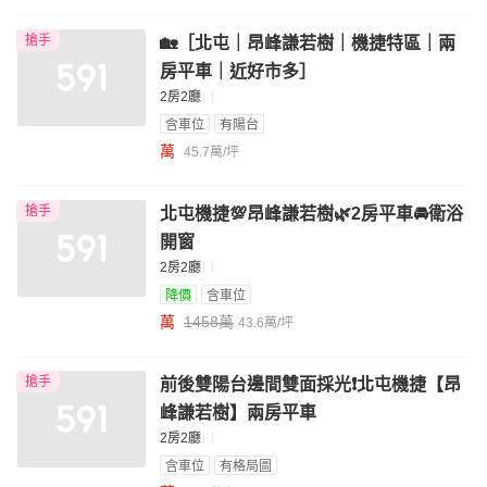
搶手
🏡［北屯｜昂峰謙若樹｜機捷特區｜兩
房平車｜近好市多］
2房2廳
含車位
有陽台
萬
45.7萬/坪
搶手
北屯機捷💯昂峰謙若樹🌿2房平車🚘衛浴
開窗
2房2廳
降價
含車位
萬
1458萬
43.6萬/坪
搶手
前後雙陽台邊間雙面採光❗️北屯機捷【昂
峰謙若樹】兩房平車
2房2廳
含車位
有格局圖