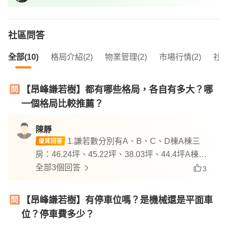
社區問答
全部(10)
格局介紹(2)
物業管理(2)
市場行情(2)
社區
【昂峰謙若樹】都有哪些格局，各自有多大？哪
一個格局比較推薦？
陳靜
1.謙若數分別有A、B、C、D棟A棟三
房：46.24坪、45.22坪、38.03坪、44.4坪A棟兩
房：39.62坪、37.11坪B棟三房：44.4坪、42.5坪
全部3個回答
3
B棟兩房：38.03坪、29.58坪、32.71坪、31.83
坪C棟三房：60.07坪、57.85坪C棟兩房：33.71
【昂峰謙若樹】有停車位嗎？是機械還是平面車
坪、31.29坪D棟三房：55.02坪、50.81坪、43.7
位？停車費多少？
4坪、50.38坪、42.88坪D棟兩房：36.78坪2.A