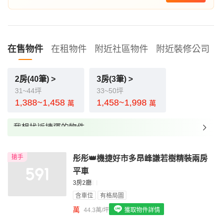
在售物件
在租物件
附近社區物件
附近裝修公司
2房(40筆) >
3房(3筆) >
31~44坪
33~50坪
1,388~1,458
1,458~1,998
萬
萬
我想找近捷運的物件
我想找裝潢較好的物件
搶手
彤彤👑機捷好市多昂峰謙若樹精裝兩房
我想找配備瓦斯爐的物件
平車
我想找廁所開窗的物件
3房2廳
含車位
有格局圖
我想找具垃圾處理的物件
萬
44.3萬/坪
獲取物件詳情
我想找近捷運的物件