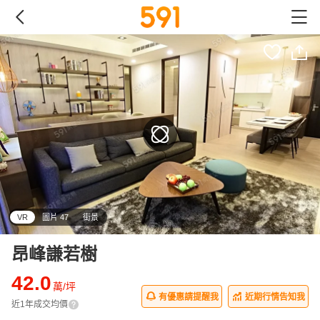
VR
圖片 47
街景
昂峰謙若樹
42.0
萬/坪
有優惠請提醒我
近期行情告知我
近1年成交均價