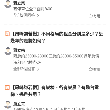
1、A2、C1、C5、D6格局都很方正，空間動線
蕭立宗
有停車位全平面月/400
流動很好，南北座向
全部2個回答
有用
【昂峰謙若樹】不同格局的租金分別是多少？近
幾年的走勢如何？
蕭立宗
兩房約23000-28000三房約28000-35000近年房價
漲租金也連帶漲
全部2個回答
有用
【昂峰謙若樹】有幾棟、各有幾層？有幾台電
梯、幾戶共用？
蕭立宗
有四棟 各有12層A B D 5戶兩梯C 4戶兩梯