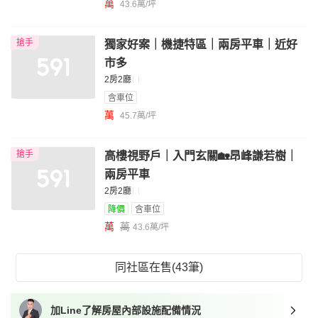
萬
43.6萬/坪
搶手
獨家好案｜機捷特區｜兩房平車｜近好
市多
2房2廳
含車位
萬
45.7萬/坪
搶手
高樓視野戶｜入門玄關🏡昂峰謙若樹｜
兩房平車
2房2廳
降價
含車位
萬
萬
43.6萬/坪
同社區在售(43筆)
加Line了解房屋內部設施配備情況