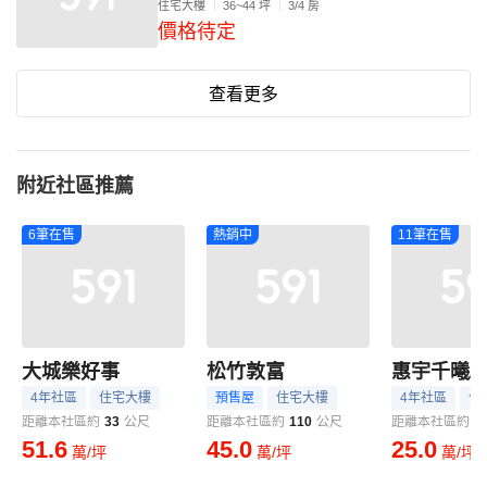
住宅大樓
36~44 坪
3/4 房
價格待定
查看更多
附近社區推薦
6筆在售
熱銷中
11筆在售
大城樂好事
松竹敦富
4年社區
住宅大樓
預售屋
住宅大樓
4年社區
住
距離本社區約
33
公尺
距離本社區約
110
公尺
距離本社區約
1
51.6
45.0
25.0
萬/坪
萬/坪
萬/坪