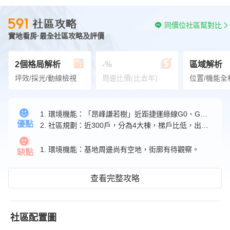
同價位社區幫對比
實地看房·最全社區攻略及評價
2個格局解析
-%
區域解析
坪效/採光/動線檢視
周邊比價(比去年)
位置/機能全
1. 環境機能：「昂峰謙若樹」近距捷運綠線G0、G3站，交通便捷。
優點
2. 社區規劃：近300戶，分為4大棟，梯戶比低，出入單純。
1. 環境機能：基地周邊尚有空地，街廓有待觀察。
缺點
查看完整攻略
社區配置圖