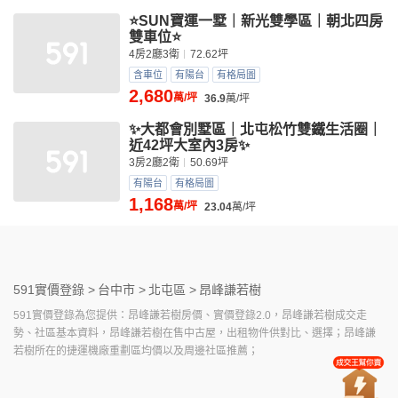
⭐️SUN寶運一墅｜新光雙學區｜朝北四房
雙車位⭐️
4房2廳3衛
72.62坪
含車位
有陽台
有格局圖
2,680
萬/坪
36.9
萬/坪
✨大都會別墅區｜北屯松竹雙鐵生活圈｜
近42坪大室內3房✨
3房2廳2衛
50.69坪
有陽台
有格局圖
1,168
萬/坪
23.04
萬/坪
591實價登錄 >
台中市 >
北屯區 >
昂峰謙若樹
591實價登錄為您提供：昂峰謙若樹房價、實價登錄2.0，昂峰謙若樹成交走
勢、社區基本資料，昂峰謙若樹在售中古屋，出租物件供對比、選擇；昂峰謙
若樹所在的捷運機廠重劃區均價以及周邊社區推薦；