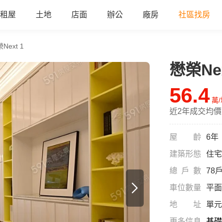
租屋
土地
店面
辦公
廠房
社區找房
Next 1
懋榮Nex
al
56.4
萬
近2年成交均價
屋齡
6年
建築形態
住宅
總戶數
78
車位數量
平面
地址
單元
更多信息
基礎