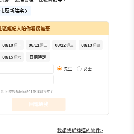
屯區新建案
社區經紀人陪你看房無憂
08/10
08/11
08/12
08/13
週一
週二
週三
週四
查看全部
08/15
日期待定
週六
先生
女士
樣品屋(30)
環境圖(10)
交通圖(2)
同意
同時授權同意591為我轉接中介
回電給我
我想找近捷運的物件
>