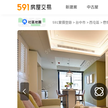
新建案
中古屋
591實價登錄 >
台中市 >
西屯區 >
懋榮