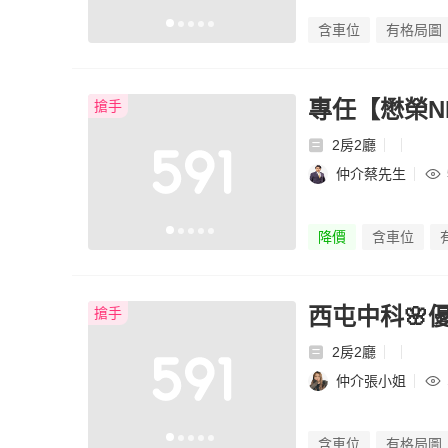
含車位
有格局圖
專任【懋榮N
搶手
2房2廳
仲介蔡先生
降價
含車位
西屯中科🌸
搶手
2房2廳
仲介張小姐
含車位
有格局圖