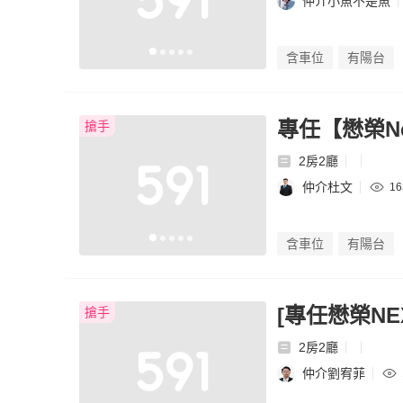
仲介小魚不是魚
含車位
有陽台
專任【懋榮N
搶手
2房2廳
仲介杜文
1
含車位
有陽台
[專任懋榮N
搶手
2房2廳
仲介劉宥菲