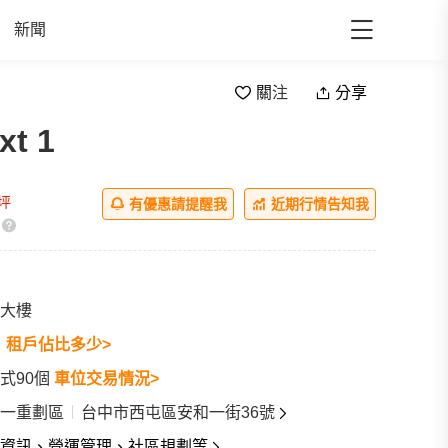
新聞
關注
分享
t 1
l
/坪
有優惠請提醒我
近期行情告知我
大樓
戶
租戶佔比多少>
式90個
車位交易情況>
一重劃區
台中市西屯區安和一街36號
資訊、營運管理、社區規劃等