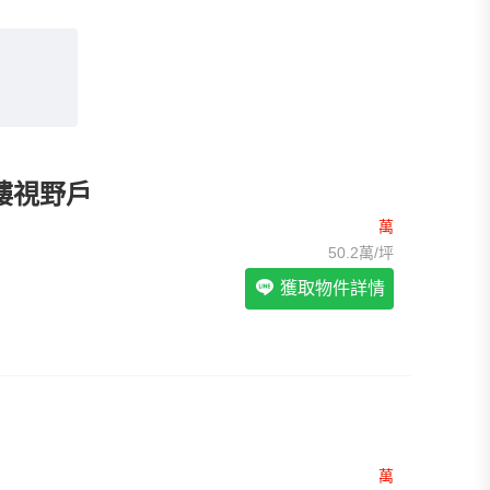
我想找裝潢較好的物件
>
我想找配備瓦斯爐的物件
>
我想找廁所開窗的物件
>
我想找具垃圾處理的物件
>
我想找近捷運的物件
>
樓視野戶
萬
50.2萬/坪
獲取物件詳情
！
萬