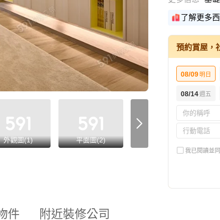
了解更多西
預約賞屋，
08/09
明日
08/14
週五
外觀圖(1)
平面圖(2)
格局圖(1)
我已閱讀並
物件
附近裝修公司