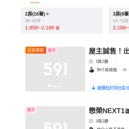
2房(16筆) >
3房(9筆)
38~43坪
43~73坪
1,958~2,188
2,188
萬
屋主誠售！出
社區精選
搶手
3房2廳
仲介吳政融
總價低於同社區3
懋榮NEXT1
搶手
3房2廳