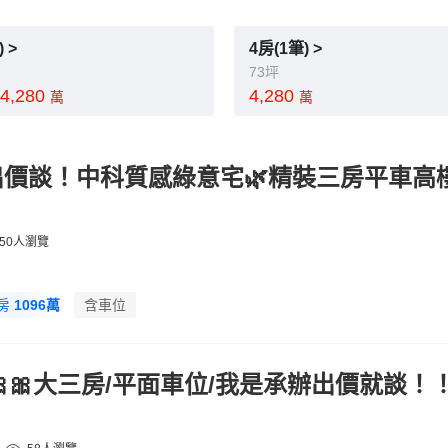
 >
4房(1筆) >
73坪
~4,280
4,280
萬
萬
價談！中科質感綠意宅🌿精裝三房平車高
50人瀏覽
房
1096萬
含車位
🎀🎀大三房/平面車位/我是承辦出價就談！