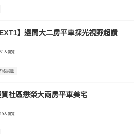
EXT1】邊間大二房平車採光視野超讚
51人瀏覽
有格局圖
優質社區懋榮大兩房平車美宅
19人瀏覽