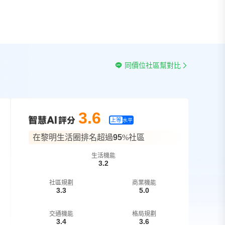
同價位社區幫對比
3.6
上等
水平
在黎明生活圈排名超過
95
%社區
生活機能
3.2
社區規劃
商業機能
3.3
5.0
交通機能
格局規劃
3.4
3.6