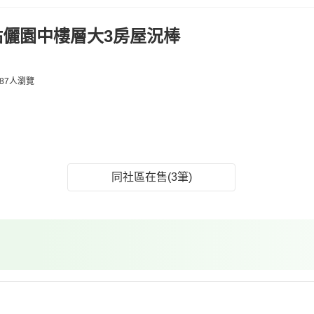
站儷園中樓層大3房屋況棒
87人瀏覽
同社區在售(3筆)