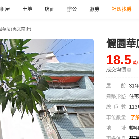
租屋
土地
店面
辦公
廠房
社區找房
園華廈(惠文南街)
儷園華
18.5
萬
成交均價
屋齡
31
建築形態
住宅
總戶數
11
車位數量
了
地址
黎明
更多信息
基礎