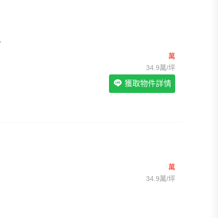
我想找裝潢較好的物件
>
我想找配備瓦斯爐的物件
>
我想找廁所開窗的物件
>
我想找具垃圾處理的物件
>
我想找近捷運的物件
>
房
萬
34.9萬/坪
獲取物件詳情
萬
34.9萬/坪