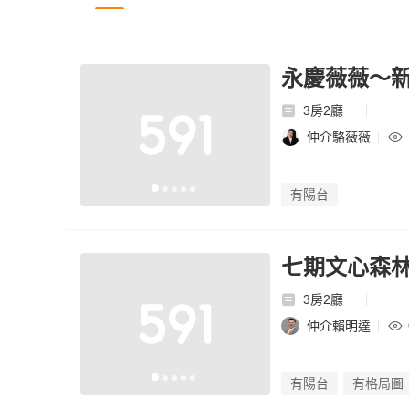
永慶薇薇～
3房2廳
仲介駱薇薇
有陽台
七期文心森林
3房2廳
仲介賴明達
有陽台
有格局圖