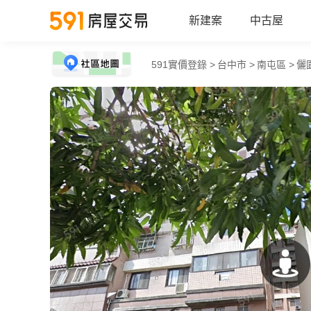
新建案
中古屋
591實價登錄 >
台中市 >
南屯區 >
儷