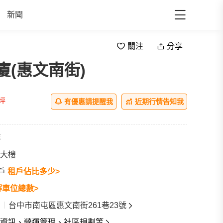
新聞
關注
分享
廈(惠文南街)
/坪
有優惠請提醒我
近期行情告知我
年
大樓
3戶
租戶佔比多少>
解車位總數>
台中市南屯區惠文南街261巷23號
資訊、營運管理、社區規劃等