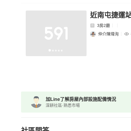
近南屯捷運
3房2廳
仲介陳瑋洵
加Line了解房屋內部設施配備情況
深耕社區·熟悉市場
社區問答