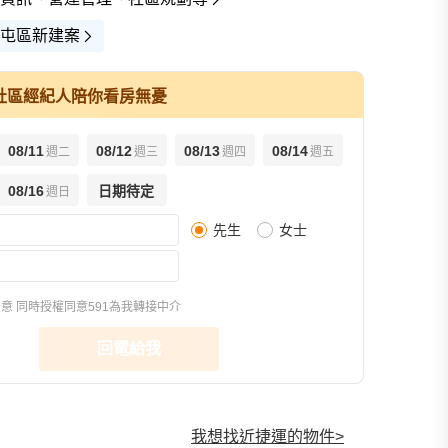
屯區新建案
社區經紀人陪你看房無憂
08/11
08/12
08/13
08/14
週二
週三
週四
週五
08/16
日期待定
週日
先生
女士
同意
同時授權同意591為我轉接中介
回電給我
我想找近捷運的物件
>