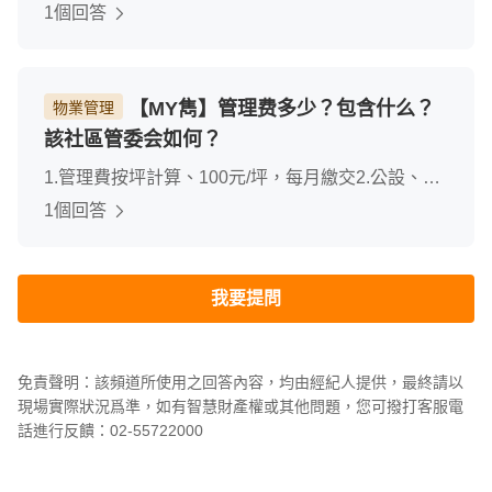
等價格)
1個回答
【MY雋】管理费多少？包含什么？
物業管理
該社區管委会如何？
1.管理費按坪計算、100元/坪，每月繳交2.公設、管
理費支出3.管理認真確實、外人要接近社區管理員都
1個回答
匯盡責的確認相關事項。
我要提問
免責聲明：該頻道所使用之回答內容，均由經紀人提供，最終請以
現場實際狀況爲準，如有智慧財產權或其他問題，您可撥打客服電
話進行反饋：02-55722000