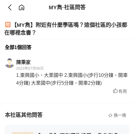
MY雋
·社區問答
【MY雋】附近有什麼學區嗎？這個社區的小孩都
在哪裡念書？
全部1個回答
陳秉家
2023年07月08日
1.東興國小、大業國中 2.東興國小(步行10分鐘、開車
4分鐘) 大業國中(步行5分鐘、開車2分鐘)
有用
本社區其他問答
換一換