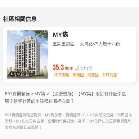
社區相關信息
MY雋
五期重劃區
大墩路VS大墩十四街
35.3
成交均價
萬/坪
社區攻略
格局圖
配置圖
社區問答
591實價登錄 >
MY雋 >
【週邊機能】
【MY雋】附近有什麼學區
嗎？這個社區的小孩都在哪裡念書？
591實價登錄為您提供：MY雋房價、實價登錄2.0，MY雋成交走勢、社區基本
資料，MY雋在售中古屋，出租物件供對比、選擇；MY雋所在的五期重劃區均
價以及周邊社區推薦；