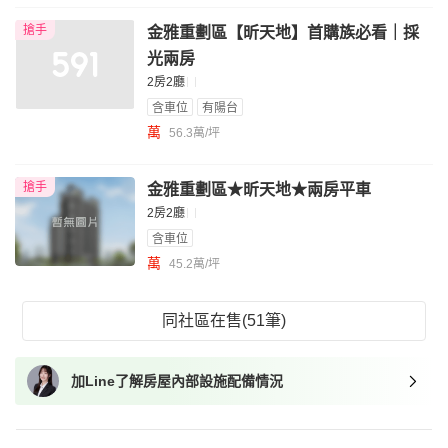
搶手
金雅重劃區【昕天地】首購族必看｜採
光兩房
2房2廳
含車位
有陽台
萬
56.3萬/坪
搶手
金雅重劃區★昕天地★兩房平車
2房2廳
含車位
萬
45.2萬/坪
同社區在售(51筆)
加Line了解房屋內部設施配備情況