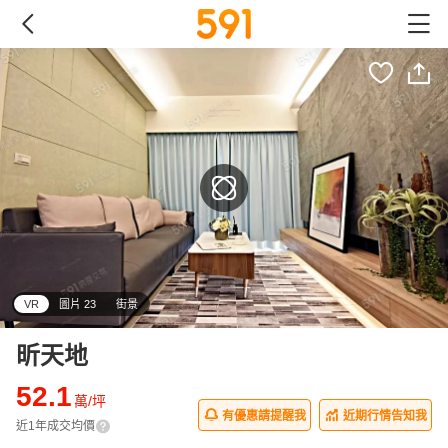
VR
圖片 23
街景
昕天地
52.1
萬/坪
有優惠請提醒我
近期行情告知我
近1年成交均價