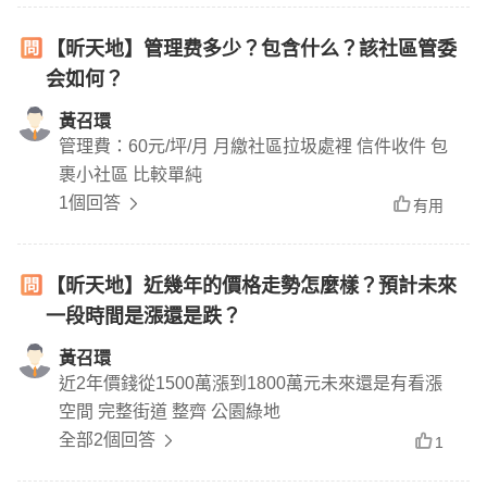
【昕天地】管理费多少？包含什么？該社區管委
会如何？
黃召環
管理費：60元/坪/月 月繳社區拉圾處裡 信件收件 包
裹小社區 比較單純
1個回答
有用
【昕天地】近幾年的價格走勢怎麼樣？預計未來
一段時間是漲還是跌？
黃召環
近2年價錢從1500萬漲到1800萬元未來還是有看漲
空間 完整街道 整齊 公園綠地
全部2個回答
1