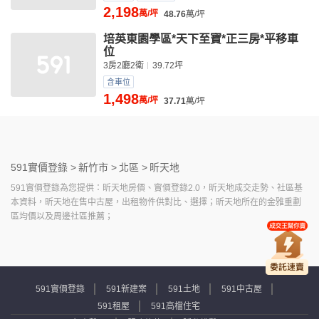
2,198
萬/坪
48.76
萬/坪
培英東園學區*天下至寶*正三房*平移車
位
3房2廳2衛
39.72坪
含車位
1,498
萬/坪
37.71
萬/坪
591實價登錄 >
新竹市 >
北區 >
昕天地
591實價登錄為您提供：昕天地房價、實價登錄2.0，昕天地成交走勢、社區基
本資料，昕天地在售中古屋，出租物件供對比、選擇；昕天地所在的金雅重劃
區均價以及周邊社區推薦；
591實價登錄
591新建案
591土地
591中古屋
591租屋
591高檔住宅