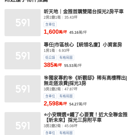
昕天地｜金雅首購雙陽台採光2房平車
2房2廳1衛
35.43坪
含車位
1,600
萬/坪
45.16
萬/坪
專任|市區核心【統領名廈】小資套房
1房1衛
6.93坪
低公設
有格局圖
385
萬/坪
55.53
萬/坪
🎯獨家專約🎯《昕觀邸》稀有高樓釋出|
無走道浪費|採光3房
3房2廳2衛
47.87坪
含車位
有格局圖
2,598
萬/坪
54.27
萬/坪
⭐小安精選⭐鐵了心要賣！近大全聯金雅
【昕未來】採光三房附平車
3房2廳2衛
45.08坪
含車位
有格局圖