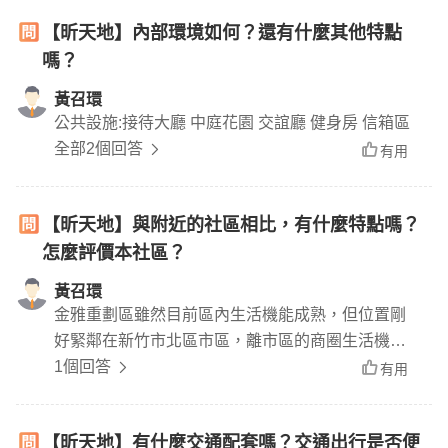
【昕天地】內部環境如何？還有什麼其他特點
嗎？
黃召環
公共設施:接待大廳 中庭花園 交誼廳 健身房 信箱區
全部2個回答
有用
【昕天地】與附近的社區相比，有什麼特點嗎？
怎麼評價本社區？
黃召環
金雅重劃區雖然目前區內生活機能成熟，但位置剛
好緊鄰在新竹市北區市區，離市區的商圈生活機能
不會太遠，還算可以接受。昕天地的價格上，會比
1個回答
有用
鄰近的總價上就會比較便宜，加上社區旁有金雅公
園，有在新竹找房子，又喜歡公園宅的，可以來參
【昕天地】有什麼交通配套嗎？交通出行是否便
考看看昕天地的規劃