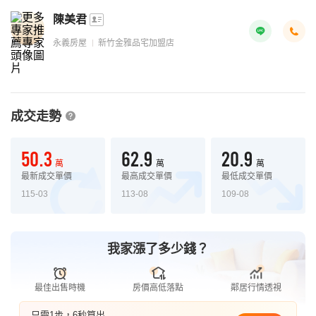
陳美君
永義房屋
新竹金雅品宅加盟店
成交走勢
50.3
62.9
20.9
萬
萬
萬
最新成交單價
最高成交單價
最低成交單價
115-03
113-08
109-08
我家漲了多少錢？
最佳出售時機
房價高低落點
鄰居行情透視
只需1步，6秒算出