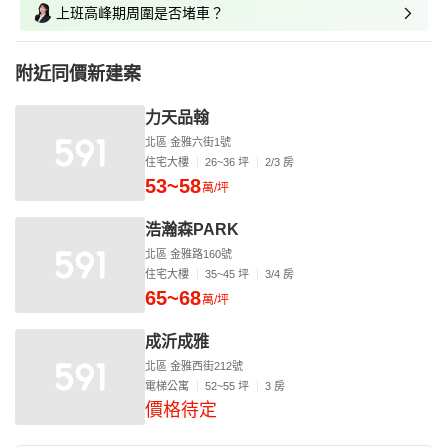
上班高峰期周圍是否堵車？
附近同價新建案
力天品翰
北區 金雅六街1號
住宅大樓
26~36 坪
2/3 房
53~58
萬/坪
浩瀚森PARK
北區 金雅路160號
住宅大樓
35~45 坪
3/4 房
65~68
萬/坪
成沂成雅
北區 金雅西街212號
電梯公寓
52~55 坪
3 房
價格待定