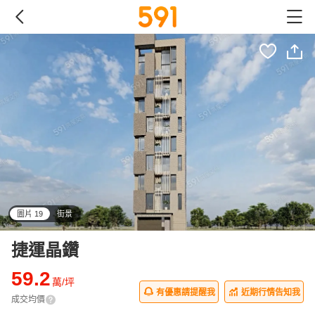
圖片 19
街景
all
捷運晶鑽
59.2
萬/坪
有優惠請提醒我
近期行情告知我
成交均價