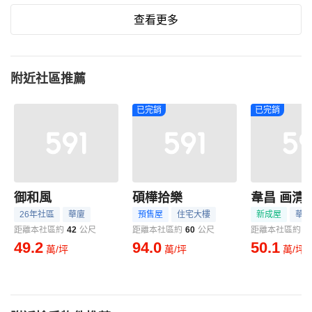
查看更多
附近社區推薦
已完銷
已完銷
御和風
碩樺拾樂
韋昌 画清江
26年社區
華廈
預售屋
住宅大樓
新成屋
華廈
距離本社區約
42
公尺
距離本社區約
60
公尺
距離本社區約
9
49.2
94.0
50.1
萬/坪
萬/坪
萬/坪