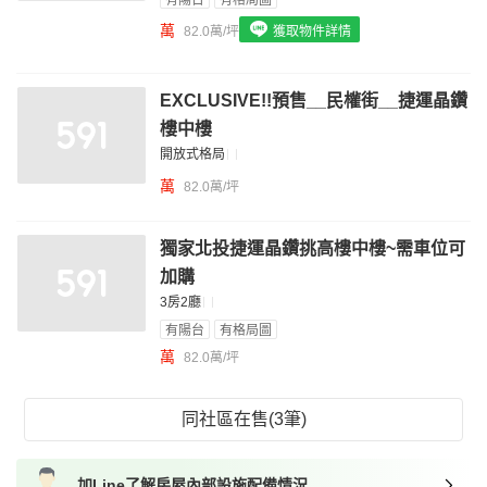
有陽台
有格局圖
我想找具垃圾處理的物件
萬
82.0萬/坪
獲取物件詳情
我想找近捷運的物件
EXCLUSIVE!!預售__民權街__捷運晶鑽
樓中樓
開放式格局
萬
82.0萬/坪
獨家北投捷運晶鑽挑高樓中樓~需車位可
加購
3房2廳
有陽台
有格局圖
萬
82.0萬/坪
同社區在售(3筆)
加Line了解房屋內部設施配備情況