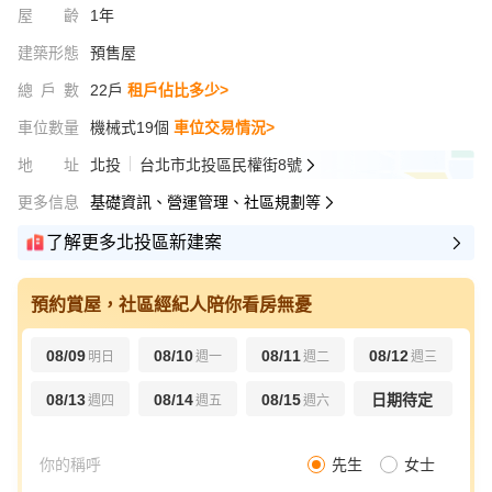
屋齡
1年
建築形態
預售屋
總戶數
22戶
租戶佔比多少>
車位數量
機械式19個
車位交易情況>
地址
北投
台北市北投區民權街8號
更多信息
基礎資訊、營運管理、社區規劃等
了解更多北投區新建案
預約賞屋，社區經紀人陪你看房無憂
08/09
08/10
08/11
08/12
明日
週一
週二
週三
08/13
08/14
08/15
日期待定
週四
週五
週六
先生
女士