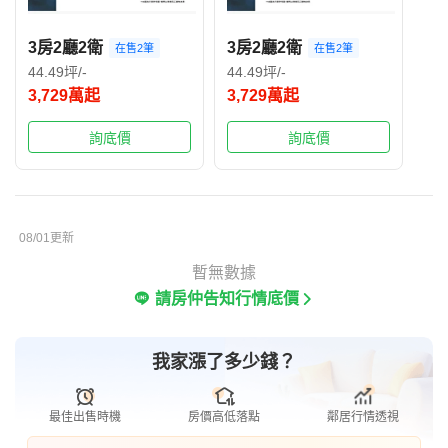
3房2廳2衛
3房2廳2衛
在售2筆
在售2筆
44.49坪/-
44.49坪/-
3,729萬起
3,729萬起
詢底價
詢底價
08/01更新
暫無數據
請房仲告知行情底價
我家漲了多少錢？
最佳出售時機
房價高低落點
鄰居行情透視