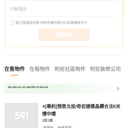
我已閱讀並同意
同時授權同意591為我轉接中介
回電給我
在售物件
在租物件
附近社區物件
附近裝修公司
我想找近捷運的物件
我想找裝潢較好的物件
⭐[專約]預售北投/奇岩捷運晶鑽合法6米
我想找配備瓦斯爐的物件
樓中樓
我想找廁所開窗的物件
3房2廳