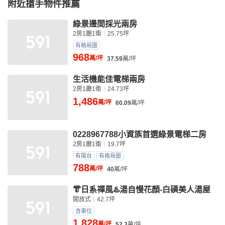
附近搶手物件推薦
綠景邊間採光兩房
2房1廳1衛
25.75坪
有格局圖
968
萬/坪
37.59
萬/坪
生活機能佳電梯兩房
2房1廳1衛
24.73坪
1,486
萬/坪
60.09
萬/坪
0228967788小資族首選綠景電梯二房
2房1廳1衛
19.7坪
有陽台
有格局圖
788
萬/坪
40
萬/坪
👘日系禪風♨️湯自慢花顏-白磺美人湯屋
開放式
42.7坪
含車位
1,828
萬/坪
52.3
萬/坪