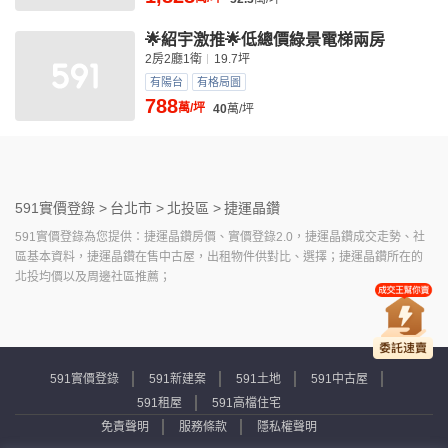
🌟紹宇激推🌟低總價綠景電梯兩房
2房2廳1衛
19.7坪
有陽台
有格局圖
788
萬/坪
40
萬/坪
591實價登錄 >
台北市 >
北投區 >
捷運晶鑽
591實價登錄為您提供：捷運晶鑽房價、實價登錄2.0，捷運晶鑽成交走勢、社
區基本資料，捷運晶鑽在售中古屋，出租物件供對比、選擇；捷運晶鑽所在的
北投均價以及周邊社區推薦；
591實價登錄
591新建案
591土地
591中古屋
591租屋
591高檔住宅
免責聲明
服務條款
隱私權聲明