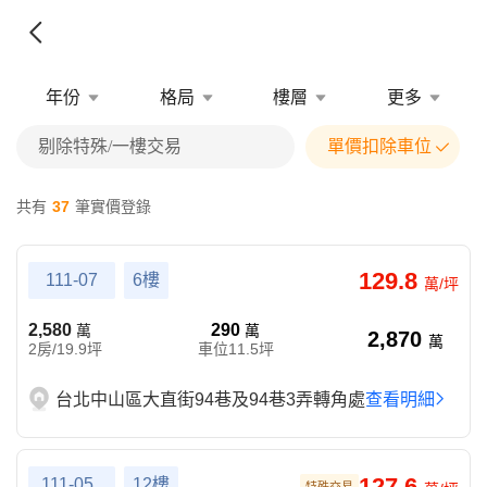
年份
格局
樓層
更多
剔除特殊/一樓交易
單價扣除車位
共有
37
筆實價登錄
129.8
111-07
6樓
萬/坪
2,580
290
萬
萬
2,870
萬
2房/19.9坪
車位11.5坪
台北中山區大直街94巷及94巷3弄轉角處
查看明細
127.6
111-05
12樓