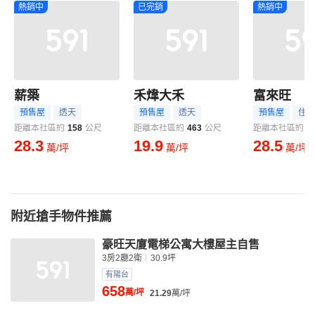
熱銷中
已完銷
熱銷中
薪築
禾煒大禾
富來旺
預售屋
透天
預售屋
透天
預售屋
住宅
距離本社區約
158
公尺
距離本社區約
463
公尺
距離本社區約
9
28.3
19.9
28.5
萬/坪
萬/坪
萬/坪
附近搶手物件推薦
豪旺天廈電梯公寓大樓屋主自售
3房2廳2衛
30.9坪
有陽台
658
萬/坪
21.29
萬/坪