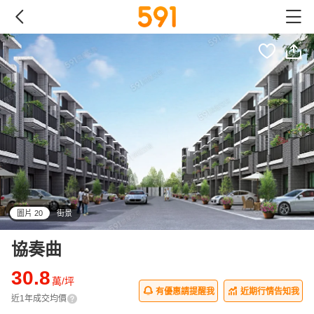
圖片 20
街景
all
協奏曲
30.8
萬/坪
有優惠請提醒我
近期行情告知我
近1年成交均價