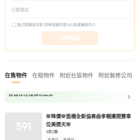
我已閱讀並同意
同時授權同意591為我轉接中介
回電給我
在售物件
在租物件
附近社區物件
附近裝修公司
我想找近捷運的物件
我想找裝潢較好的物件
🌸降價🌸造橋全新協奏曲孝親邊間雙車
我想找配備瓦斯爐的物件
位美透天🌸
我想找廁所開窗的物件
3房2廳