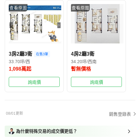
查看原圖
查看原圖
3房2廳3衛
4房2廳3衛
在售3筆
33.70坪/西
34.20坪/西南
1,098萬起
暫無價格
詢底價
詢底價
08/01更新
銷售登錄表
為什麼特殊交易的成交價更低？