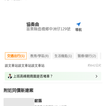
協奏曲
苗栗縣造橋鄉中洲仔129號
導航
交通出行(1)
教育/學區(8)
生活機能(1)
醫療/銀行(2)
嫌
談文車站談文車站談文車站
約642公尺
上班高峰期周圍是否堵車？
附近同價新建案
薪築