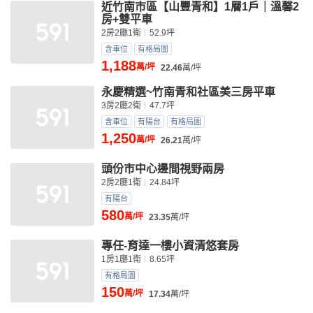
近竹南市區【山豐青和】1層1戶｜溫馨2
房+雙平車
2房2廳1衛
52.9坪
含車位
有格局圖
1,188
萬/坪
22.46
萬/坪
永慶精選~竹南青和社區美三房平車
3房2廳2衛
47.7坪
含車位
有陽台
有格局圖
1,250
萬/坪
26.21
萬/坪
頭份市中心邊間視野兩房
2房2廳1衛
24.84坪
有陽台
580
萬/坪
23.35
萬/坪
專任-育達一樓小資清悠套房
1房1廳1衛
8.65坪
有格局圖
150
萬/坪
17.34
萬/坪