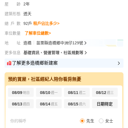
屋齡
2年
建築形態
透天
總戶數
92戶
租戶佔比多少>
車位數量
了解車位總數>
地址
造橋
苗栗縣造橋鄉中洲仔129號
更多信息
基礎資訊、營運管理、社區規劃等
了解更多造橋鄉新建案
預約賞屋，社區經紀人陪你看房無憂
08/09
08/10
08/11
08/12
明日
週一
週二
週三
08/13
08/14
08/15
日期待定
週四
週五
週六
先生
女士