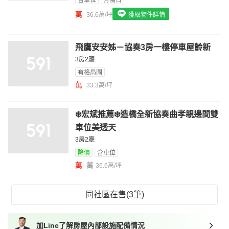
含車位
有陽台
我想找具垃圾處理的物件
萬
36.6萬/坪
獲取物件詳情
我想找近捷運的物件
飛鷹安安姊－協奏3房一樓停車屋齡新
3房2廳
有格局圖
萬
33.3萬/坪
❄️宏斌推薦❄️造橋全新協奏曲孝親邊間雙
車位美透天
3房2廳
降價
含車位
萬
萬
36.6萬/坪
同社區在售(3筆)
加Line了解房屋內部設施配備情況