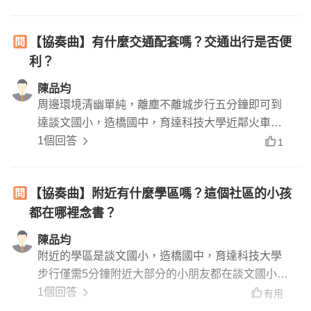
【協奏曲】有什麼交通配套嗎？交通出行是否便
利？
陳品均
周邊環境清幽單純，離塵不離城步行五分鐘即可到
達談文國小，造橋國中，育達科技大學近鄰火車站
返回頭份竹南市區僅區10分鐘
1個回答
1
【協奏曲】附近有什麼學區嗎？這個社區的小孩
都在哪裡念書？
陳品均
附近的學區是談文國小，造橋國中，育達科技大學
步行僅需5分鐘附近大部分的小朋友都在談文國小，
造橋國中讀書總共有三學區
1個回答
有用