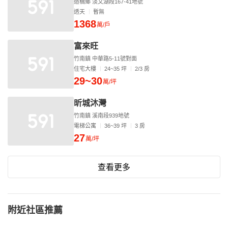
造橋鄉 淡文湖段167-41地號
透天
暫無
1368
萬/戶
富來旺
竹南鎮 中華路5-11號對面
住宅大樓
24~35 坪
2/3 房
29~30
萬/坪
昕城沐灣
竹南鎮 溪南段939地號
電梯公寓
36~39 坪
3 房
27
萬/坪
查看更多
附近社區推薦