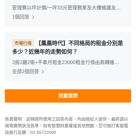
管理費以坪計價/一坪33元管理務業及大樓維護友善
社區
1個回答
【鳳凰時代】不同格局的租金分別是
市場行情
多少？近幾年的走勢如何？
3房2廳2衛+平車月租金23000租金行情由高轉維持
平
全部2個回答
我要提問
免責聲明：該頻道所使用之回答內容，均由經紀人提供，最終請以
現場實際狀況爲準，如有智慧財產權或其他問題，您可撥打客服電
話進行反饋：02-55722000