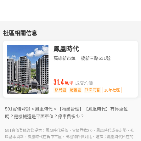
社區相關信息
鳳凰時代
高雄新市鎮
橋新三路531號
31.4
成交均價
萬/坪
格局圖
配置圖
社區問答
10年社區
591實價登錄 >
鳳凰時代 >
【物業管理】
【鳳凰時代】有停車位
嗎？是機械還是平面車位？停車費多少？
591實價登錄為您提供：鳳凰時代房價、實價登錄2.0，鳳凰時代成交走勢、社
區基本資料，鳳凰時代在售中古屋，出租物件供對比、選擇；鳳凰時代所在的