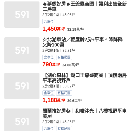
🔥夢想好房🔥王爺壟商圈｜讓利出售全新
三房車
3房2廳2衛
45.05坪
含車位
1,450
萬/坪
32.19
萬/坪
☆北湖車站／輕屋齡2房+平車。降降降
又降100萬
2房2廳1衛
32.81坪
含車位
有格局圖
790
萬/坪
24.08
萬/坪
【湖心森林】湖口王爺壟商圈｜頂樓兩房
平車高視野戶
2房2廳1衛
38.82坪
含車位
有格局圖
1,188
萬/坪
30.6
萬/坪
蘭蘭推好房👍｜和峻沐光｜八樓視野平車
美屋
3房2廳2衛
45.36坪
含車位
有格局圖