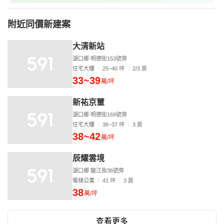
附近同價新建案
大清新站
湖口鄉 明德街153號旁
住宅大樓
25~40 坪
2/3 房
33~39
萬/坪
新祐京壐
湖口鄉 明德街169號旁
住宅大樓
36~37 坪
3 房
38~42
萬/坪
辰耀雲境
湖口鄉 龍江街36號旁
電梯公寓
41 坪
3 房
38
萬/坪
查看更多