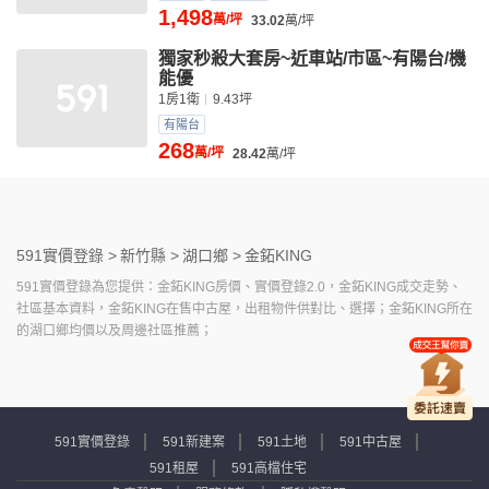
1,498
萬/坪
33.02
萬/坪
獨家秒殺大套房~近車站/市區~有陽台/機
能優
1房1衛
9.43坪
有陽台
268
萬/坪
28.42
萬/坪
591實價登錄 >
新竹縣 >
湖口鄉 >
金鉐KING
591實價登錄為您提供：金鉐KING房價、實價登錄2.0，金鉐KING成交走勢、
社區基本資料，金鉐KING在售中古屋，出租物件供對比、選擇；金鉐KING所在
的湖口鄉均價以及周邊社區推薦；
591實價登錄
591新建案
591土地
591中古屋
591租屋
591高檔住宅