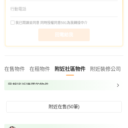
我已閱讀並同意
同時授權同意591為我轉接中介
回電給我
在售物件
在租物件
附近社區物件
附近裝修公司
我想找近捷運的物件
我想找裝潢較好的物件
我想找配備瓦斯爐的物件
附近在售(50筆)
我想找廁所開窗的物件
我想找具垃圾處理的物件