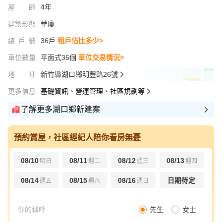
屋齡
4年
建築形態
華廈
總戶數
36戶
租戶佔比多少>
車位數量
平面式36個
車位交易情況>
地址
新竹縣湖口鄉明豐路26號
更多信息
基礎資訊、營運管理、社區規劃等
了解更多湖口鄉新建案
預約賞屋，社區經紀人陪你看房無憂
08/10
08/11
08/12
08/13
明日
週二
週三
週四
08/14
08/15
08/16
日期待定
週五
週六
週日
先生
女士