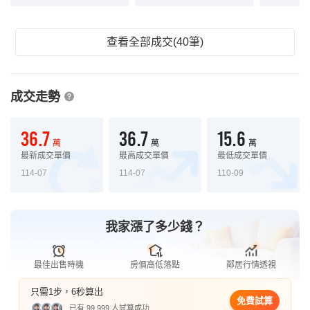
查看全部成交(40筆)
成交走勢
36.7
36.7
15.6
萬
萬
萬
最新成交單價
最高成交單價
最低成交單價
114-07
114-07
110-09
我家漲了多少錢？
最佳出售時機
房價高低落點
鄰居行情透視
只需1步，6秒算出
免費試算
已有 99,999 人試算成功