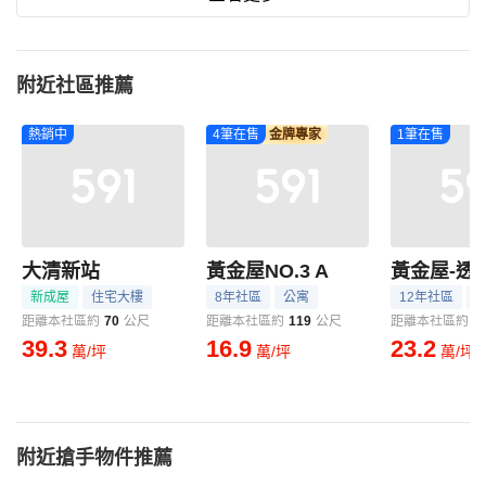
附近社區推薦
熱銷中
4筆在售
金牌專家
1筆在售
大清新站
黃金屋NO.3 A
黃金屋-透
新成屋
住宅大樓
8年社區
公寓
12年社區
距離本社區約
70
公尺
距離本社區約
119
公尺
距離本社區約
1
39.3
16.9
23.2
萬/坪
萬/坪
萬/坪
附近搶手物件推薦