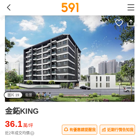
圖片 19
街景
all
金鉐KING
36.1
萬/坪
有優惠請提醒我
近期行情告知我
近2年成交均價