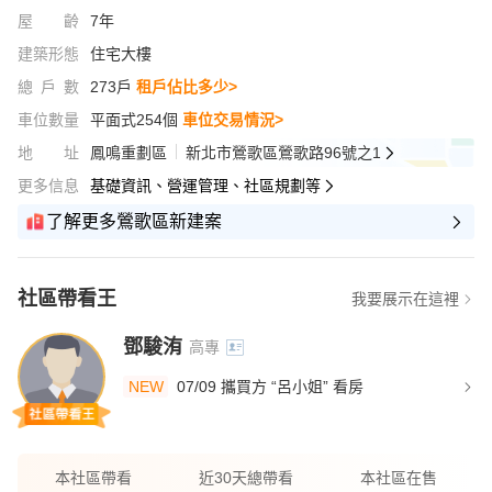
屋齡
7年
建築形態
住宅大樓
總戶數
273戶
租戶佔比多少>
車位數量
平面式254個
車位交易情況>
地址
鳳鳴重劃區
新北市鶯歌區鶯歌路96號之1
更多信息
基礎資訊、營運管理、社區規劃等
了解更多鶯歌區新建案
社區帶看王
我要展示在這裡
鄧駿洧
高專
NEW
07/09 攜買方 “呂小姐” 看房
本社區帶看
近30天總帶看
本社區在售