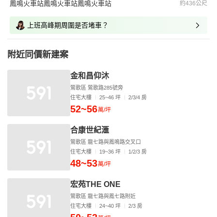
鳳鳴火車站鳳鳴火車站鳳鳴火車站
約436公尺
上班高峰期周圍是否堵車？
附近同價新建案
金和昌仰沐
鶯歌區 鶯歌路285號旁
住宅大樓
25~46 坪
2/3/4 房
52~56
萬/坪
合康世紀滙
鶯歌區 龍七路與鳳鳴路交叉口
住宅大樓
19~36 坪
1/2/3 房
48~53
萬/坪
宏苑THE ONE
鶯歌區 龍七路與鳳七路附近
住宅大樓
24~40 坪
2/3 房