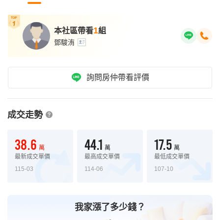
1
本社區帶看
組
鄧駿洧
詢問房仲帶看評價
成交走勢
38.6
44.1
17.5
萬
萬
萬
最新成交單價
最高成交單價
最低成交單價
115-03
114-06
107-10
我家漲了多少錢？