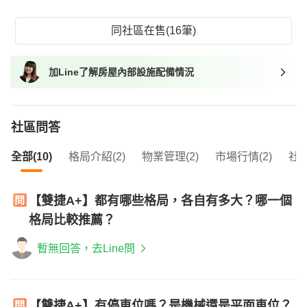
同社區在售(16筆)
加Line了解房屋內部設施配備情況
社區問答
全部(10)
格局介紹(2)
物業管理(2)
市場行情(2)
社區
【雙捷A+】都有哪些格局，各自有多大？哪一個
格局比較推薦？
暫無回答，去Line問
【雙捷A+】有停車位嗎？是機械還是平面車位？