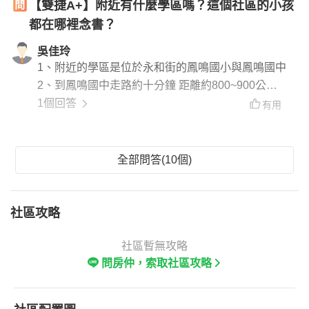
【雙捷A+】附近有什麼學區嗎？這個社區的小孩
都在哪裡念書？
吳佳玲
1、附近的學區是位於永和街的鳳鳴國小與鳳鳴國中
2、到鳳鳴國中走路約十分鐘 距離約800~900公尺
3、本社區的小朋友 學區應該都是在鳳鳴國中鳳鳴
1個回答
有用
國小
全部問答(10個)
社區攻略
社區暫無攻略
問房仲，索取社區攻略