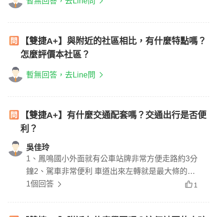
暫無回答，去Line問
【雙捷A+】與附近的社區相比，有什麼特點嗎？
怎麼評價本社區？
暫無回答，去Line問
【雙捷A+】有什麼交通配套嗎？交通出行是否便
利？
吳佳玲
1、鳳鳴國小外面就有公車站牌非常方便走路約3分
鐘2、駕車非常便利 車道出來左轉就是最大條的鶯
歌路 鶯歌路路非常寬敞 可以直接上國道
1個回答
1