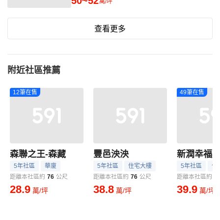
50~52
萬/坪
查看更多
附近社區推薦
12筆在售
49筆在售
森聯之王-森藏
豐邑泱泱
新潤幸福莊
5年社區
華廈
5年社區
住宅大樓
5年社區
住
距離本社區約
76
公尺
距離本社區約
76
公尺
距離本社區約
8
28.9
38.8
39.9
萬/坪
萬/坪
萬/坪