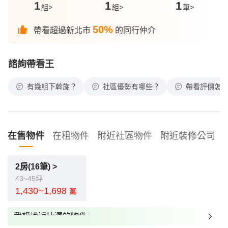
1
1
1
組>
組>
筆>
50%
帶看超過新北市
的同行仲介
諮詢帶看王
有幾組下斡旋？
社區優勢有哪些？
帶看評價怎
在售物件
在租物件
附近社區物件
附近裝修公司
2房(16筆) >
43~45坪
1,430~1,698
萬
我想找近捷運的物件