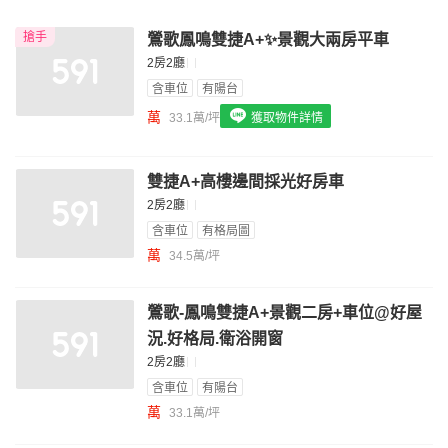
我想找裝潢較好的物件
搶手
鶯歌鳳鳴雙捷A+✨景觀大兩房平車
我想找配備瓦斯爐的物件
2房2廳
我想找廁所開窗的物件
含車位
有陽台
萬
33.1萬/坪
獲取物件詳情
我想找具垃圾處理的物件
我想找近捷運的物件
雙捷A+高樓邊間採光好房車
2房2廳
含車位
有格局圖
萬
34.5萬/坪
鶯歌-鳳鳴雙捷A+景觀二房+車位@好屋
況.好格局.衛浴開窗
2房2廳
含車位
有陽台
萬
33.1萬/坪