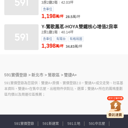
3房2廳2衛
42.03坪
含車位
1,198
萬/坪
28.5
萬/坪
Y-鶯歌鳳茗-HOYA雙鐵核心增值2房車
2房1廳1衛
40.14坪
含車位
有陽台
有格局圖
1,398
萬/坪
34.83
萬/坪
591實價登錄 >
新北市 >
鶯歌區 >
雙捷A+
591實價登錄為您提供：雙捷A+房價、實價登錄2.0，雙捷A+成交走勢、社區基
本資料，雙捷A+在售中古屋，出租物件供對比、選擇；雙捷A+所在的鳳鳴重劃
區均價以及周邊社區推薦；
591實價登錄
591新建案
591土地
591中古屋