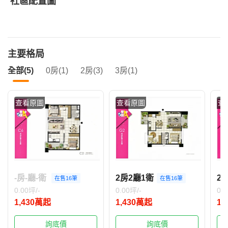
社區配置圖
主要格局
全部(5)
0房(1)
2房(3)
3房(1)
查看原圖
查看原圖
查
-房-廳-衛
2房2廳1衛
2
在售16筆
在售16筆
0.00坪/-
0.00坪/-
0.0
1,430萬起
1,430萬起
1,
詢底價
詢底價