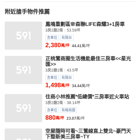
附近搶手物件推薦
鳳鳴重劃區🌸森聯LIFE森耀3+1房車
3房2廳2衛
53.59坪
含車位
有陽台
2,380
萬/坪
44.41
萬/坪
正桃鶯商圈生活機能最佳三房車<<星光
匯>>
3房2廳1衛
43.5坪
含車位
有陽台
1,498
萬/坪
34.44
萬/坪
住商小林推薦*低總價*三房車近火車站
3房2廳2衛
38.14坪
含車位
有格局圖
880
萬/坪
23.07
萬/坪
空屋隨時可看~三鶯線直上雙北~豪門天
下整新美三房車~TY