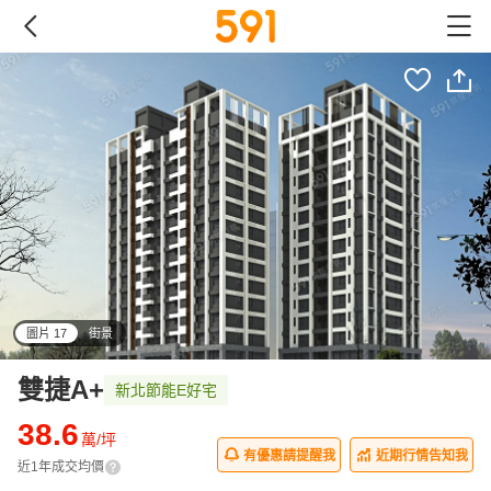
圖片 17
街景
all
雙捷A+
新北節能E好宅
38.6
萬/坪
有優惠請提醒我
近期行情告知我
近1年成交均價