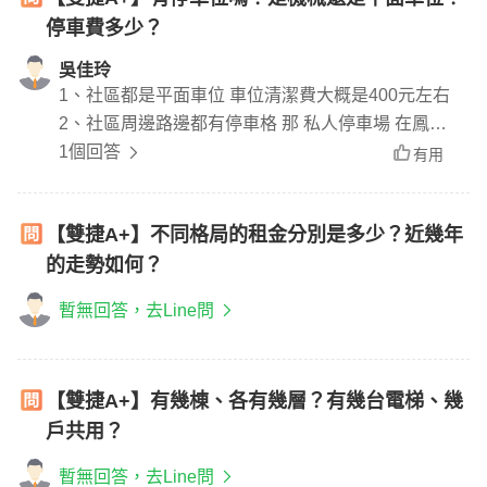
停車費多少？
吳佳玲
1、社區都是平面車位 車位清潔費大概是400元左右
2、社區周邊路邊都有停車格 那 私人停車場 在鳳福
路鳳一路交叉口 靠近新三沅市場有一個私人停車場
1個回答
有用
名稱CITY PARKING 城市車旅停車場 (鳳福市場站)
走路約十分鐘內 距離600~700公尺
【雙捷A+】不同格局的租金分別是多少？近幾年
的走勢如何？
暫無回答，去Line問
【雙捷A+】有幾棟、各有幾層？有幾台電梯、幾
戶共用？
暫無回答，去Line問