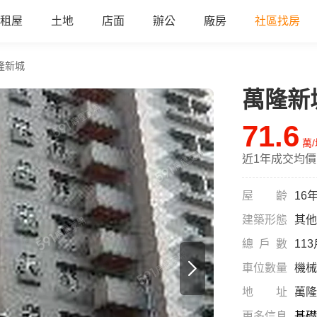
租屋
土地
店面
辦公
廠房
社區找房
隆新城
萬隆新
71.6
萬
近1年成交均價
屋齡
16
建築形態
其他
總戶數
11
車位數量
機械
地址
萬隆
更多信息
基礎