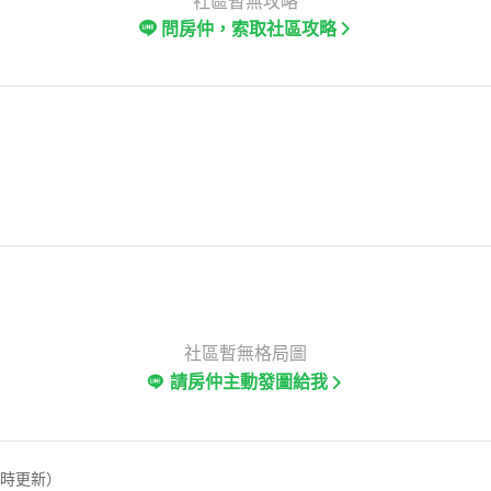
社區暫無攻略
問房仲，索取社區攻略
社區暫無格局圖
請房仲主動發圖給我
定時更新）