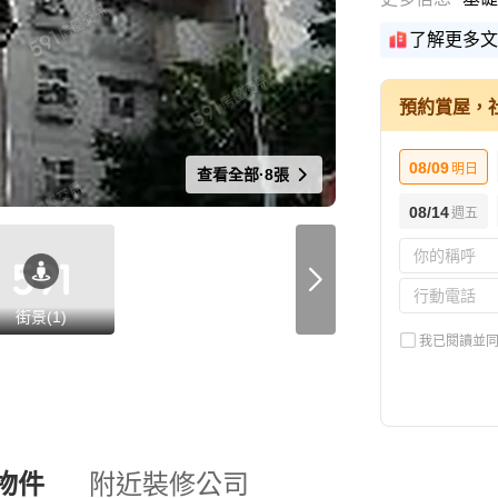
了解更多文
預約賞屋，
08/09
明日
查看全部·8張
08/14
週五
街景(1)
我已閱讀並
物件
附近裝修公司