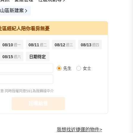
山區新建案
社區經紀人陪你看房無憂
08/10
08/11
08/12
08/13
週一
週二
週三
週四
查看全
08/15
日期待定
週六
先生
女士
同意
同時授權同意591為我轉接中介
回電給我
我想找近捷運的物件
>