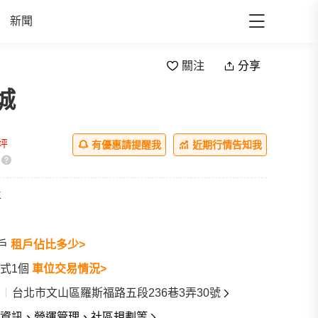
新聞
關注
分享
城
all
/坪
有優惠請提醒我
近期行情告知我
年
3戶
租戶佔比多少>
式1個
車位交易情況>
台北市文山區羅斯福路五段236巷3弄30號
資訊、營運管理、社區規劃等