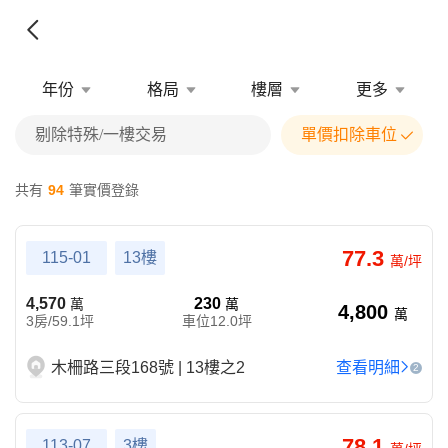
年份
格局
樓層
更多
剔除特殊/一樓交易
單價扣除車位
共有
94
筆實價登錄
77.3
115-01
13樓
萬/坪
4,570
230
萬
萬
4,800
萬
3房/59.1坪
車位12.0坪
木柵路三段168號 | 13樓之2
查看明細
2
78.1
113-07
3樓