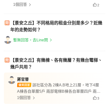
1個回答
2
【景安之丘】不同格局的租金分別是多少？近幾
年的走勢如何？
暫無回答，去Line問
【景安之丘】有幾棟、各有幾層？有幾台電梯、
幾戶共用？
蔣官晉
該社區分為 2棟A.B地上21層，地下4層
A棟各自單層5戶 兩部電梯B棟各自單層四戶 兩部
電梯
1個回答
3