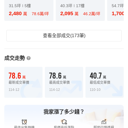
31.5坪
5樓
40.3坪
17樓
54.7坪
2,480
2,095
1,700
萬
78.6萬/坪
萬
46.2萬/坪
查看全部成交(173筆)
成交走勢
78.6
78.6
40.7
萬
萬
萬
最新成交單價
最高成交單價
最低成交單價
114-12
114-12
110-10
我家漲了多少錢？
最佳出售時機
房價高低落點
鄰居行情透視