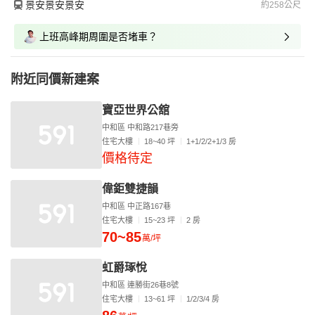
景安景安景安
約258公尺
上班高峰期周圍是否堵車？
附近同價新建案
寶亞世界公舘
中和區 中和路217巷旁
住宅大樓
18~40 坪
1+1/2/2+1/3 房
價格待定
偉鉅雙捷韻
中和區 中正路167巷
住宅大樓
15~23 坪
2 房
70~85
萬/坪
虹爵琢悅
中和區 連勝街26巷8號
住宅大樓
13~61 坪
1/2/3/4 房