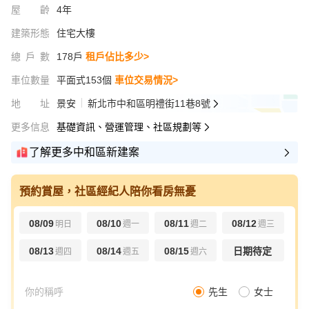
屋齡
4年
建築形態
住宅大樓
總戶數
178戶
租戶佔比多少>
車位數量
平面式153個
車位交易情況>
地址
景安
新北市中和區明禮街11巷8號
更多信息
基礎資訊、營運管理、社區規劃等
了解更多中和區新建案
預約賞屋，社區經紀人陪你看房無憂
08/09
08/10
08/11
08/12
明日
週一
週二
週三
08/13
08/14
08/15
日期待定
週四
週五
週六
先生
女士