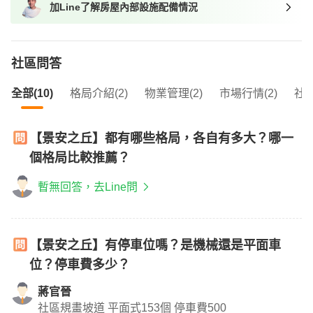
加Line了解房屋內部設施配備情況
我想找近捷運的物件
社區問答
全部(10)
格局介紹(2)
物業管理(2)
市場行情(2)
社區
【景安之丘】都有哪些格局，各自有多大？哪一
個格局比較推薦？
暫無回答，去Line問
【景安之丘】有停車位嗎？是機械還是平面車
位？停車費多少？
蔣官晉
社區規畫坡道 平面式153個 停車費500