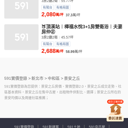
3房2廳2衛
55.77坪
有陽台
有格局圖
2,080
萬/坪
37.3
萬/坪
🍑頂溪站︱樺福水悅3+1房雙衛浴︱夫妻
房仲㊣
3房2廳2衛
45.57坪
有陽台
有格局圖
2,688
萬/坪
58.99
萬/坪
591實價登錄 >
新北市 >
中和區 >
景安之丘
591實價登錄為您提供：景安之丘房價、實價登錄2.0，景安之丘成交走勢、社
區基本資料，景安之丘在售中古屋，出租物件供對比、選擇；景安之丘所在的
景安均價以及周邊社區推薦；
591實價登錄
591新建案
591土地
591中古屋