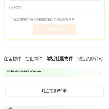
我已閱讀並同意
同時授權同意591為我轉接中介
回電給我
在售物件
在租物件
附近社區物件
附近裝修公司
我想找近捷運的物件
我想找裝潢較好的物件
我想找配備瓦斯爐的物件
附近在售(50筆)
我想找廁所開窗的物件
我想找具垃圾處理的物件