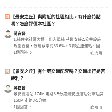
【景安之丘】與附近的社區相比，有什麼特點
嗎？怎麼評價本社區？
蔣官晉
1.純住宅社區大樓，出入單純 巷道安靜2.公共設施
規劃豐富，低建蔽率約33.6%。3.鄰近捷運站、國道
及快速道路，交通系統完整。4.周邊商圈機能完
1個回答
有用
整，生活飲食便利。5.樑柱外露，室內格局較易規
劃。建案位於中和區明禮街31巷，基地面積968
【景安之丘】有什麼交通配套嗎？交通出行是否
坪，規劃有2~4房27~55坪格局，178戶純住宅大
便利？
樓，走路6-7分鄰近景安捷運站，周邊商圈林立機能
完整
蔣官晉
景安捷運站 174M 走路3-5分鐘景安捷運站公車站牌
150M 走路3-5分鐘
1個回答
有用