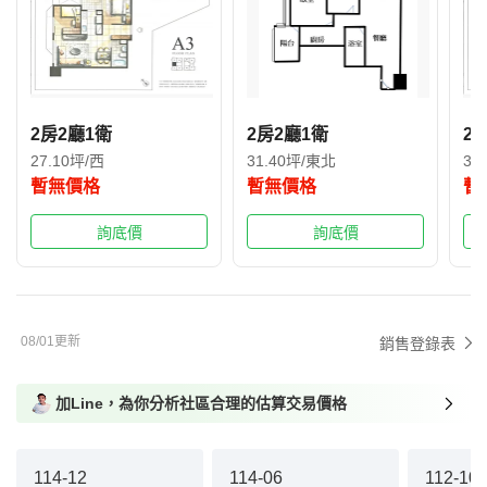
2房2廳1衛
2房2廳1衛
2
27.10坪/西
31.40坪/東北
31
暫無價格
暫無價格
暫
詢底價
詢底價
08/01更新
銷售登錄表
加Line，為你分析社區合理的估算交易價格
114-12
114-06
112-10