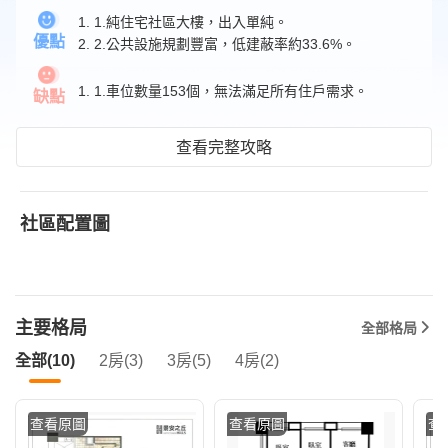
1. 1.純住宅社區大樓，出入單純。
優點
2. 2.公共設施規劃豐富，低建蔽率約33.6%。
1. 1.車位數量153個，無法滿足所有住戶需求。
缺點
查看完整攻略
社區配置圖
主要格局
全部格局
全部(10)
2房(3)
3房(5)
4房(2)
查看原圖
查看原圖
查