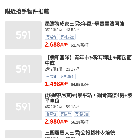
附近搶手物件推薦
墨濤院成家三房8年屋~專賣墨濤阿強
3房2廳2衛
43.52坪
有陽台
有格局圖
2,688
萬/坪
61.76
萬/坪
【樸和團隊】青年市✨稀有釋出✨兩房面
中庭
2房2廳1衛
23.17坪
有陽台
有格局圖
1,498
萬/坪
64.65
萬/坪
(珍妮帶尼賞屋)景平站。鋼骨高樓4房+坡
平車位
4房2廳2衛
59.18坪
含車位
有陽台
有格局圖
2,980
萬/坪
56.18
萬/坪
三圓羅馬大三房|公設超棒🌟培德