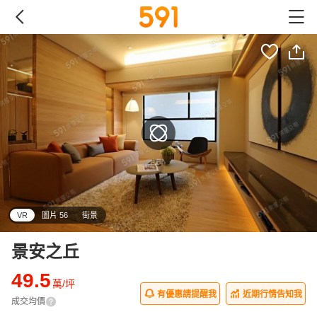
VR
圖片 56
街景
景安之丘
49.5
萬/坪
有優惠請提醒我
近期行情告知我
成交均價