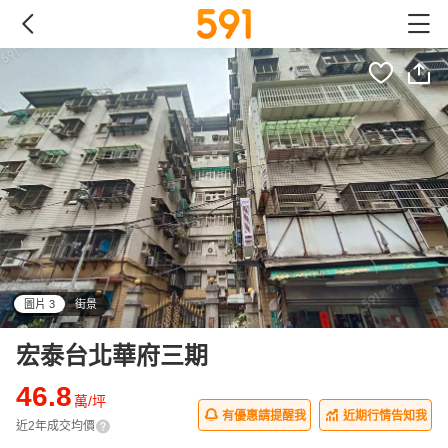
圖片 3
街景
all
宏泰台北華府三期
46.8
萬/坪
有優惠請提醒我
近期行情告知我
近2年成交均價