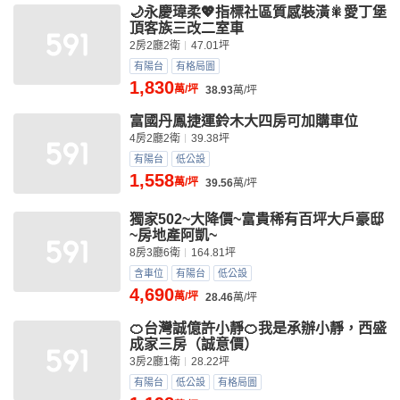
🌙永慶瑋柔💖指標社區質感裝潢🎇愛丁堡
頂客族三改二室車
2房2廳2衛
47.01坪
有陽台
有格局圖
1,830
萬/坪
38.93
萬/坪
富國丹鳳捷運鈴木大四房可加購車位
4房2廳2衛
39.38坪
有陽台
低公設
1,558
萬/坪
39.56
萬/坪
獨家502~大降價~富貴稀有百坪大戶豪邸
~房地產阿凱~
8房3廳6衛
164.81坪
含車位
有陽台
低公設
4,690
萬/坪
28.46
萬/坪
🍊台灣誠億許小靜🍊我是承辦小靜，西盛
成家三房（誠意價）
3房2廳1衛
28.22坪
有陽台
低公設
有格局圖