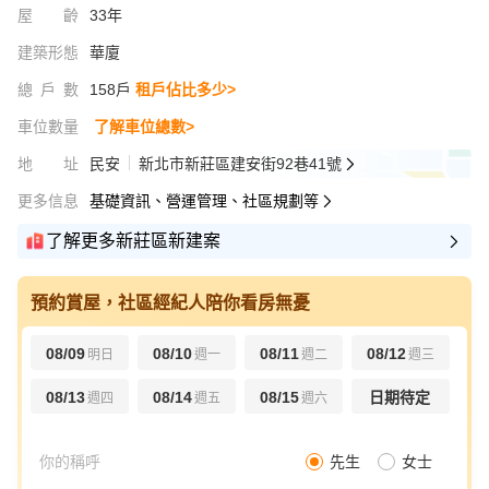
屋齡
33年
建築形態
華廈
總戶數
158戶
租戶佔比多少>
車位數量
了解車位總數>
地址
民安
新北市新莊區建安街92巷41號
更多信息
基礎資訊、營運管理、社區規劃等
了解更多新莊區新建案
預約賞屋，社區經紀人陪你看房無憂
08/09
08/10
08/11
08/12
明日
週一
週二
週三
08/13
08/14
08/15
日期待定
週四
週五
週六
先生
女士