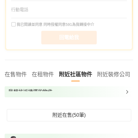
我已閱讀並同意
同時授權同意591為我轉接中介
回電給我
在售物件
在租物件
附近社區物件
附近裝修公司
我想找近捷運的物件
我想找裝潢較好的物件
我想找配備瓦斯爐的物件
附近在售(50筆)
我想找廁所開窗的物件
我想找具垃圾處理的物件