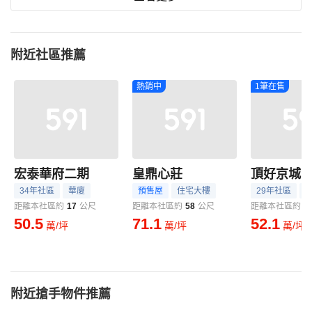
附近社區推薦
熱銷中
1筆在售
宏泰華府二期
皇鼎心莊
頂好京城
34年社區
華廈
預售屋
住宅大樓
29年社區
距離本社區約
17
公尺
距離本社區約
58
公尺
距離本社區約
6
50.5
71.1
52.1
萬/坪
萬/坪
萬/坪
附近搶手物件推薦