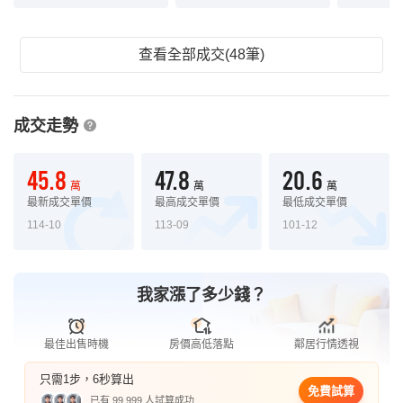
查看全部成交(48筆)
成交走勢
45.8
47.8
20.6
萬
萬
萬
最新成交單價
最高成交單價
最低成交單價
114-10
113-09
101-12
我家漲了多少錢？
最佳出售時機
房價高低落點
鄰居行情透視
只需1步，6秒算出
免費試算
已有 99,999 人試算成功