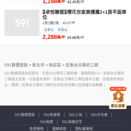
1,198
萬/坪
42.45
萬/坪
🎖️卓悦聯盟🎖️櫻花世家高樓層2+1房平面車
位
2房2廳2衛
49.87坪
含車位
有陽台
2,288
萬/坪
45.88
萬/坪
591實價登錄 >
新北市 >
新莊區 >
宏泰台北華府三期
591實價登錄為您提供：宏泰台北華府三期房價、實價登錄2.0，宏泰台北華府
三期成交走勢、社區基本資料，宏泰台北華府三期在售中古屋，出租物件供對
比、選擇；宏泰台北華府三期所在的民安均價以及周邊社區推薦；
591實價登錄
591新建案
591土地
591中古屋
591租屋
591高檔住宅
免責聲明
服務條款
隱私權聲明