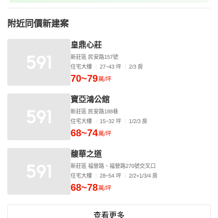
附近同價新建案
皇鼎心莊
新莊區 民安路157號
住宅大樓
27~43 坪
2/3 房
70~79
萬/坪
寶亞鴻公舘
新莊區 民安路188巷
住宅大樓
15~32 坪
1/2/3 房
68~74
萬/坪
馥華之道
新莊區 福營路、福營路270號交叉口
住宅大樓
28~54 坪
2/2+1/3/4 房
68~78
萬/坪
查看更多