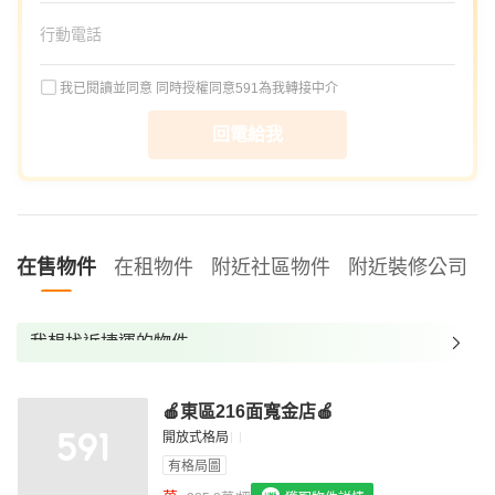
我已閱讀並同意
同時授權同意591為我轉接中介
回電給我
在售物件
在租物件
附近社區物件
附近裝修公司
我想找近捷運的物件
我想找裝潢較好的物件
🍎東區216面寬金店🍎
我想找配備瓦斯爐的物件
開放式格局
我想找廁所開窗的物件
有格局圖