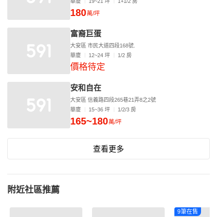
華廈
19~21 坪
1+1/2 房
180
萬/坪
富裔巨蛋
大安區 市民大道四段168號.
華廈
12~24 坪
1/2 房
價格待定
安和自在
大安區 信義路四段265巷21弄8之2號
華廈
15~36 坪
1/2/3 房
165~180
萬/坪
查看更多
附近社區推薦
9筆在售