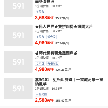
南冬暖夏涼
3房2廳2衛
38.43坪
有陽台
3,688
萬/坪
95.97
萬/坪
★民人世界★雙拼四房★邊間大戶
4房2廳2衛
56.79坪
有陽台
低公設
4,960
萬/坪
87.34
萬/坪
🍎時代稀有朝北邊間戶🍎
3房2廳2衛
48.27坪
含車位
有格局圖
4,980
萬/坪
124.36
萬/坪
嘉磐101｜近松山雙鐵｜一窗藏河景一室
納風華
1房1廳1衛
16.54坪
有格局圖
2,588
萬/坪
156.47
萬/坪