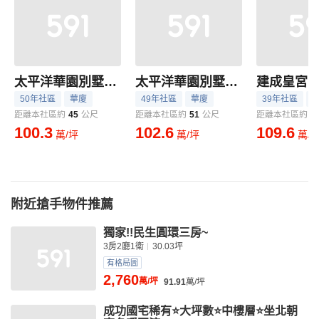
太平洋華園別墅十期
太平洋華園別墅十二期-A座
建成皇宮
50年社區
華廈
49年社區
華廈
39年社區
距離本社區約
45
公尺
距離本社區約
51
公尺
距離本社區約
5
100.3
102.6
109.6
萬/坪
萬/坪
萬/
附近搶手物件推薦
獨家!!民生圓環三房~
3房2廳1衛
30.03坪
有格局圖
2,760
萬/坪
91.91
萬/坪
成功國宅稀有⭐大坪數⭐中樓層⭐坐北朝