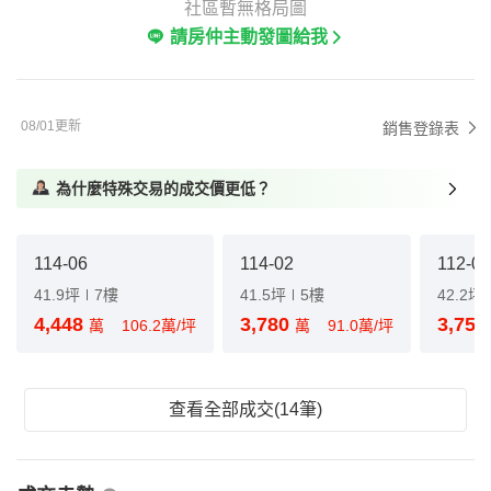
社區暫無格局圖
請房仲主動發圖給我
08/01更新
銷售登錄表
為什麼特殊交易的成交價更低？
114-06
114-02
112-03
41.9坪
7樓
41.5坪
5樓
42.2坪
4,448
3,780
3,75
萬
106.2萬/坪
萬
91.0萬/坪
查看全部成交(14筆)