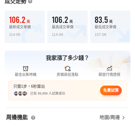
成交走勢
106.2
106.2
83.5
萬
萬
萬
最新成交單價
最高成交單價
最低成交單價
114-06
114-06
107-08
我家漲了多少錢？
最佳出售時機
房價高低落點
鄰居行情透視
只需1步，6秒算出
免費試算
已有 99,999 人試算成功
周邊機能
地圖/周邊