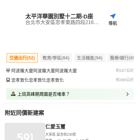
太平洋華園別墅十二期-D座
台北市大安區忠孝東路四段216巷27弄6號
導航
交通出行(52)
教育/學區(84)
生活機能(94)
醫療/銀行(65)
阿波羅大廈阿波羅大廈阿波羅大廈
約167公尺
忠孝敦化忠孝敦化忠孝敦化
約366公尺
上班高峰期周圍是否堵車？
附近同價新建案
仁愛玉璽
大安區 延吉街230號