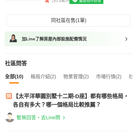
萬
285.8萬/坪
獲取物件詳情
我想找具垃圾處理的物件
我想找近捷運的物件
同社區在售(1筆)
加Line了解房屋內部設施配備情況
社區問答
全部(10)
格局介紹(2)
物業管理(2)
市場行情(2)
社區
【太平洋華園別墅十二期-D座】都有哪些格局，
各自有多大？哪一個格局比較推薦？
暫無回答，去Line問