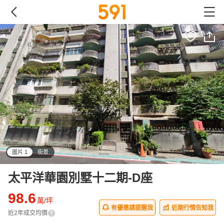
圖片 1
街景
all
太平洋華園別墅十二期-D座
98.6
萬/坪
有優惠請提醒我
近期行情告知我
近2年成交均價