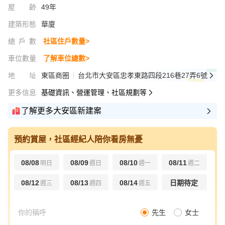
屋齡
49年
建築形態
華廈
總戶數
社區住戶數量>
車位數量
了解車位總數>
地址
東區商圈
台北市大安區忠孝東路四段216巷27弄6號
更多信息
基礎資訊、營運管理、社區規劃等
了解更多大安區新建案
預約賞屋，社區經紀人陪你看房無憂
08/08
08/09
08/10
08/11
明日
週日
週一
週二
08/12
08/13
08/14
日期待定
週三
週四
週五
先生
女士