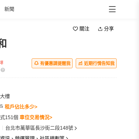
新聞
關注
分享
和
/坪
有優惠請提醒我
近期行情告知我
大樓
8戶
租戶佔比多少>
式151個
車位交易情況>
台北市萬華區長沙街二段148號
資訊、營運管理、社區規劃等