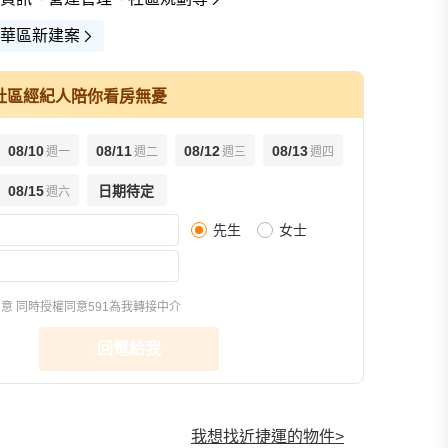
華區新建案
社區經紀人陪你看房無憂
08/10
08/11
08/12
08/13
週一
週二
週三
週四
查看全部
08/15
日期待定
週六
先生
女士
樣品屋(8)
環境圖(7)
交通圖(2)
同意
同時授權同意591為我轉接中介
回電給我
我想找近捷運的物件
>