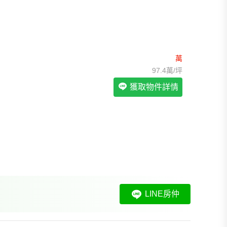
我想找裝潢較好的物件
>
我想找配備瓦斯爐的物件
>
我想找廁所開窗的物件
>
我想找具垃圾處理的物件
>
我想找近捷運的物件
>
萬
97.4萬/坪
獲取物件詳情
LINE房仲