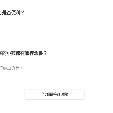
行是否便利？
區的小孩都在哪裡念書？
行約11分鐘。
全部問答(10個)