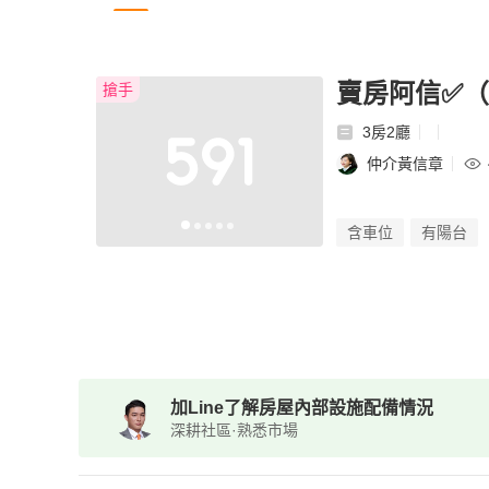
賣房阿信✅（
搶手
3房2廳
仲介黃信章
含車位
有陽台
加Line了解房屋內部設施配備情況
深耕社區·熟悉市場