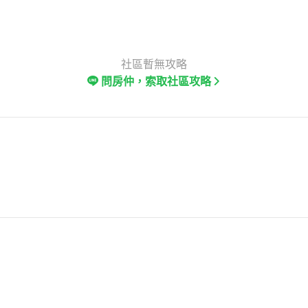
社區暫無攻略
問房仲，索取社區攻略