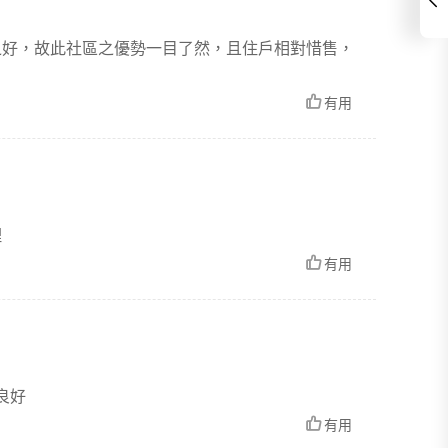
之好，故此社區之優勢一目了然，且住戶相對惜售，
有用
理
有用
良好
有用