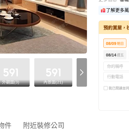
了解更多萬
預約賞屋，
08/09
明日
08/14
週五
外觀圖(3)
內景圖(21)
格局圖(1)
我已閱讀並
物件
附近裝修公司