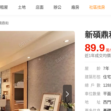
租屋
土地
店面
辦公
廠房
社區找房
碩鼎和
新碩鼎
all
89.9
萬
近1年成交均價
屋齡
7年
建築形態
住宅
總戶數
12
車位數量
平面
地址
西門
更多信息
基礎