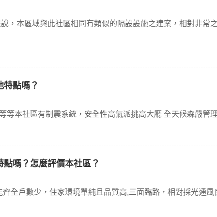
來說，本區域與此社區相同有類似的隔設設施之建案，相對非常
他特點嗎？
.等等本社區有制震系統，安全性高氣派挑高大廳 全天候森嚴管
特點嗎？怎麼評價本社區？
能齊全戶數少，住家環境單純且品質高,三面臨路，相對採光通風