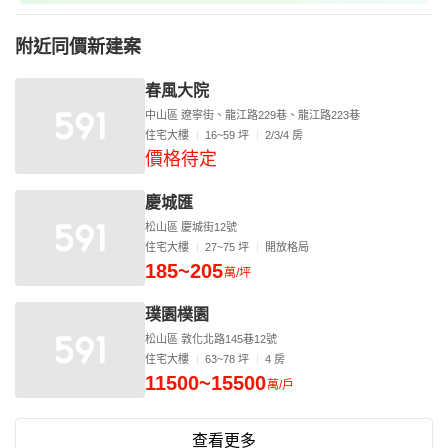
附近同價新建案
春風大院
中山區 遼寧街、龍江路229巷、龍江路223巷
住宅大樓
16~59 坪
2/3/4 房
價格待定
慶城匯
松山區 慶城街12號
住宅大樓
27~75 坪
開放格局
185~205
萬/坪
璞園樸園
松山區 敦化北路145巷12號
住宅大樓
63~78 坪
4 房
11500~15500
萬/戶
查看更多