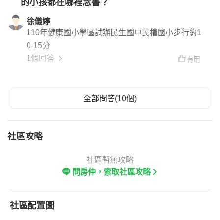
的小孩都在哪裡念書？
7路線(板橋火車站 捷運中和站 台北車站) 0東 路線
(三軍總醫院 捷運大安站) 672 路線(捷運台電大樓
徐儀婷
台北小巨蛋) 藍26路線(美麗華 捷運市政府站)
110年健康國小學區試辦民生國中民權國小步行約1
0-15分
1個回答
有用
全部問答(10個)
社區攻略
社區暫無攻略
問房仲，索取社區攻略
社區配置圖