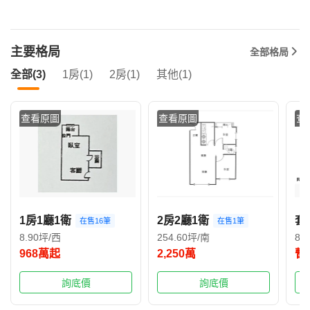
主要格局
全部格局
全部(3)
1房(1)
2房(1)
其他(1)
查看原圖
查看原圖
查
1房1廳1衛
2房2廳1衛
套
在售16筆
在售1筆
8.90坪/西
254.60坪/南
8.
968萬起
2,250萬
暫
詢底價
詢底價