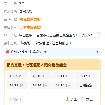
屋齡
37年
建築形態
住宅大樓
總戶數
社區住戶數量>
車位數量
了解車位總數>
地址
中山國中
台北市松山區民生東路五段196號之6
更多信息
基礎資訊、營運管理、社區規劃等
了解更多松山區新建案
預約賞屋，社區經紀人陪你看房無憂
08/09
08/10
08/11
08/12
明日
週一
週二
週三
08/13
08/14
08/15
日期待定
週四
週五
週六
先生
女士