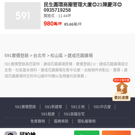
民生圓環商圈管理大廈😊21陳慶洋😊
0935719258
開放式
11.44坪
980
萬/坪
85.66
萬/坪
591實價登錄 >
台北市 >
松山區 >
建成花園廣場
591實價登錄為您提供：建成花園廣場房價、實價登錄2.0，建成花園廣場成交
走勢、社區基本資料，建成花園廣場在售中古屋，出租物件供對比、選擇；建
成花園廣場所在的中山國中均價以及周邊社區推薦；
591實價登錄
591新建案
591土地
591中古屋
591租屋
591高檔住宅
免責聲明
服務條款
隱私權聲明
Copyright © 2007-2026 by Addcn Technology Co., Ltd. All Rights reserved.
邱柏綸