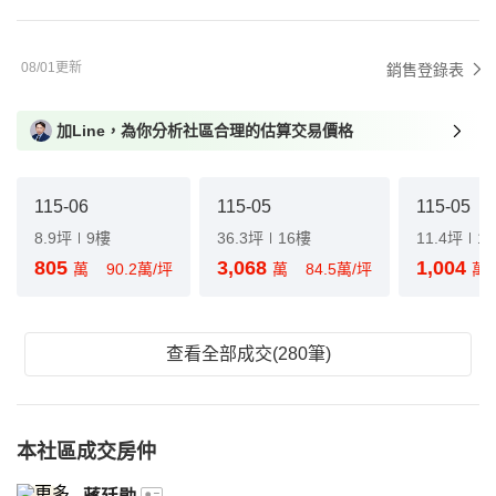
08/01更新
銷售登錄表
加Line，為你分析社區合理的估算交易價格
115-06
115-05
115-05
8.9坪
9樓
36.3坪
16樓
11.4坪
1
805
3,068
1,004
萬
90.2萬/坪
萬
84.5萬/坪
萬
查看全部成交(280筆)
本社區成交房仲