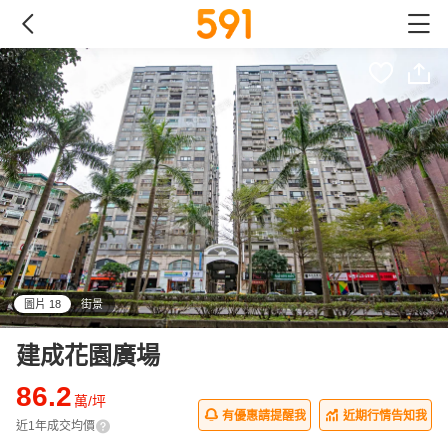
圖片 18
街景
all
建成花園廣場
86.2
萬/坪
有優惠請提醒我
近期行情告知我
近1年成交均價