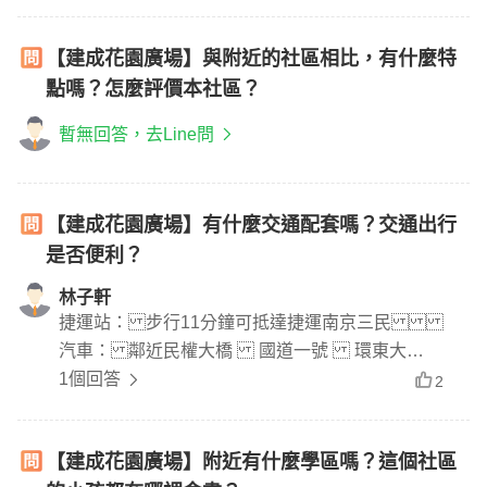
【建成花園廣場】與附近的社區相比，有什麼特
點嗎？怎麼評價本社區？
暫無回答，去Line問
【建成花園廣場】有什麼交通配套嗎？交通出行
是否便利？
林子軒
捷運站： 步行11分鐘可抵達捷運南京三民
汽車： 鄰近民權大橋 國道一號 環東大
道 公車站： 254 路線(捷運忠孝新生 捷運公館
1個回答
2
站 南勢角) 藍10路線(捷運南京三民 市政府 捷運象
山站) 612路線(松山高中 捷運中山國小站 行義
【建成花園廣場】附近有什麼學區嗎？這個社區
路) 278區 路線(捷運忠孝敦化 大安森林公園 ) 30