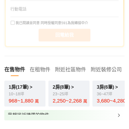
我已閱讀並同意
同時授權同意591為我轉接中介
回電給我
在售物件
在租物件
附近社區物件
附近裝修公司
1房(17筆) >
2房(8筆) >
3房(6筆) >
10~18坪
23~25坪
36~47坪
968~1,880
2,250~2,268
3,680~4,280
萬
萬
我想找近捷運的物件
我想找裝潢較好的物件