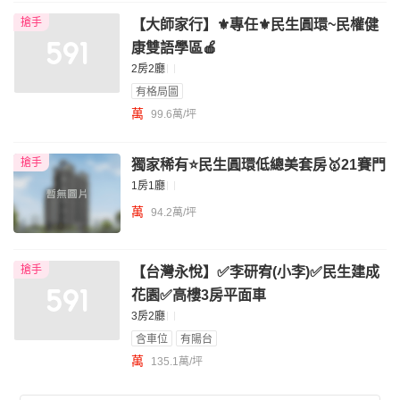
搶手
【大師家行】⚜️專任⚜️民生圓環~民權健
康雙語學區🍎
2房2廳
有格局圖
萬
99.6萬/坪
搶手
獨家稀有⭐️民生圓環低總美套房🥇21賽門
1房1廳
萬
94.2萬/坪
搶手
【台灣永悅】✅李研宥(小李)✅民生建成
花園✅高樓3房平面車
3房2廳
含車位
有陽台
萬
135.1萬/坪