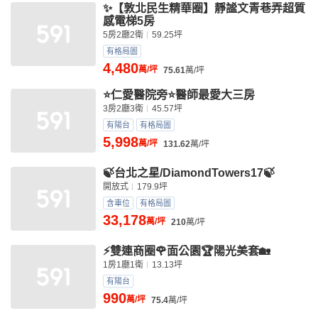
✨【敦北民生精華圈】靜謐文青巷弄超質
感電梯5房
5房2廳2衛
59.25坪
有格局圖
4,480
萬/坪
75.61
萬/坪
⭐仁愛醫院旁⭐醫師最愛大三房
3房2廳3衛
45.57坪
有陽台
有格局圖
5,998
萬/坪
131.62
萬/坪
🍃台北之星/DiamondTowers17🍃
開放式
179.9坪
含車位
有格局圖
33,178
萬/坪
210
萬/坪
⚡雙連商圈🌹面公園🏆陽光美套🏡
1房1廳1衛
13.13坪
有陽台
990
萬/坪
75.4
萬/坪