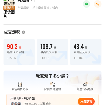
蔣廷勛
優質房仲
台灣房屋
松山南京特許加盟店
成交走勢
90.2
108.7
43.4
萬
萬
萬
最新成交單價
最高成交單價
最低成交單價
115-06
113-03
113-04
我家漲了多少錢？
最佳出售時機
房價高低落點
鄰居行情透視
只需1步，6秒算出
免費試算
已有 99,999 人試算成功