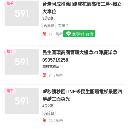
搶手
台灣阿成推薦!!建成花園高樓三房~獨立
我想找配備瓦斯爐的物件
大車位
我想找廁所開窗的物件
3房2廳
含車位
有陽台
我想找具垃圾處理的物件
萬
91.8萬/坪
獲取物件詳情
我想找近捷運的物件
搶手
民生圓環商圈管理大樓😊21陳慶洋😊
0935719258
開放式格局
萬
94.3萬/坪
搶手
🌈秒讀秒回LINE🌟民生圓環電梯景觀四
房🌈三面採光
4房2廳
有陽台
萬
90.9萬/坪