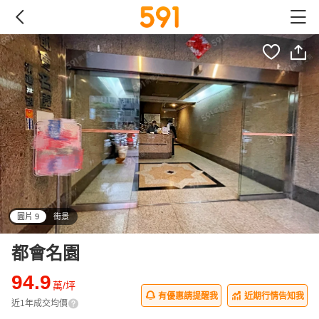
圖片 9
街景
all
都會名園
94.9
萬/坪
有優惠請提醒我
近期行情告知我
近1年成交均價