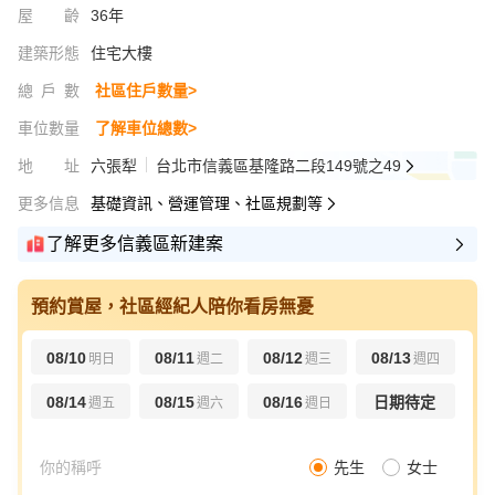
屋齡
36年
建築形態
住宅大樓
總戶數
社區住戶數量>
車位數量
了解車位總數>
地址
六張犁
台北市信義區基隆路二段149號之49
更多信息
基礎資訊、營運管理、社區規劃等
了解更多信義區新建案
預約賞屋，社區經紀人陪你看房無憂
08/10
08/11
08/12
08/13
明日
週二
週三
週四
08/14
08/15
08/16
日期待定
週五
週六
週日
先生
女士