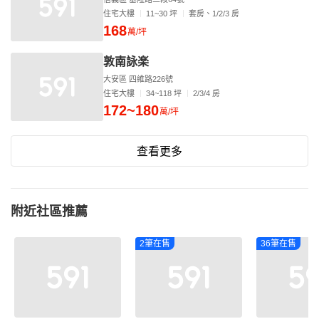
住宅大樓
11~30 坪
套房、1/2/3 房
168
萬/坪
敦南詠楽
大安區 四維路226號
住宅大樓
34~118 坪
2/3/4 房
172~180
萬/坪
查看更多
附近社區推薦
2筆在售
36筆在售