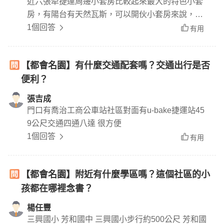
近六張犁捷運周邊小套房比較起來最大的特色小套
房，有陽台有天然瓦斯，可以開伙小套房來說，該
社區陽台算很大了屋齡雖然舊了，但是總價1000內
1個回答
有用
不算高
【都會名園】有什麼交通配套嗎？交通出行是否
便利？
張吉成
門口有喬治工商公車站社區對面有u-bake捷運站45
9公尺交通四通八達 很方便
1個回答
有用
【都會名園】附近有什麼學區嗎？這個社區的小
孩都在哪裡念書？
楊任豐
三興國小 芳和國中 三興國小步行約500公尺 芳和國