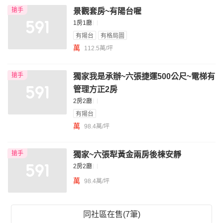
搶手
景觀套房~有陽台喔
1房1廳
有陽台
有格局圖
萬
112.5萬/坪
搶手
獨家我是承辦~六張捷運500公尺~電梯有
管理方正2房
2房2廳
有陽台
萬
98.4萬/坪
搶手
獨家~六張犁黃金兩房後棟安靜
2房2廳
萬
98.4萬/坪
同社區在售(7筆)