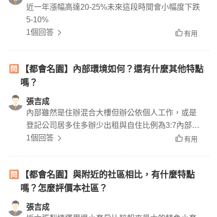
近一年漲幅高達20-25%未來這段時間會小幅度下跌
5-10%
1個回答
有用
【都會名園】內部環境如何？還有什麼其他特點
嗎？
張吉成
內部雖然是住辦混合大樓但辦公依個人工作，或是
登記公司居多住多辦少出租與自住比例為3:7內部梯
間乾淨管委會有在做事情電梯更新「大約4年前」未
1個回答
有用
來有計劃拉皮，存錢中
【都會名園】與附近的社區相比，有什麼特點
嗎？怎麼評價本社區？
張吉成