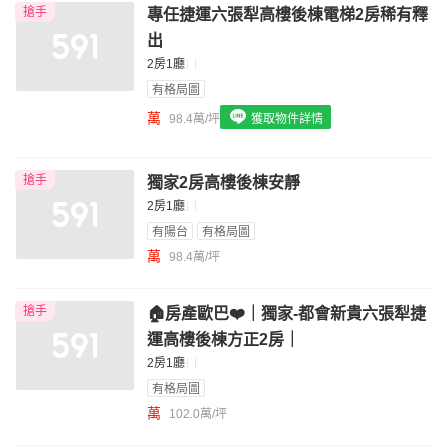
搶手
專任捷運六張犁高樓後棟電梯2房稀有釋
我想找配備瓦斯爐的物件
出
我想找廁所開窗的物件
2房1廳
有格局圖
我想找具垃圾處理的物件
萬
98.4萬/坪
獲取物件詳情
我想找近捷運的物件
搶手
獨家2房高樓後棟安靜
2房1廳
有陽台
有格局圖
萬
98.4萬/坪
搶手
🏠房產歐巴❤️｜獨家-都會新貴六張犁捷
運高樓後棟方正2房｜
2房1廳
有格局圖
萬
102.0萬/坪