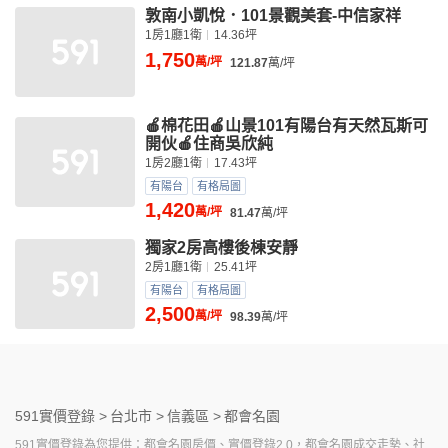
敦南小凱悅．101景觀美套-中信家祥
1房1廳1衛
14.36坪
1,750
萬/坪
121.87
萬/坪
🍎棉花田🍎山景101有陽台有天然瓦斯可
開伙🍎住商吳欣純
1房2廳1衛
17.43坪
有陽台
有格局圖
1,420
萬/坪
81.47
萬/坪
獨家2房高樓後棟安靜
2房1廳1衛
25.41坪
有陽台
有格局圖
2,500
萬/坪
98.39
萬/坪
591實價登錄 >
台北市 >
信義區 >
都會名園
591實價登錄為您提供：都會名園房價、實價登錄2.0，都會名園成交走勢、社