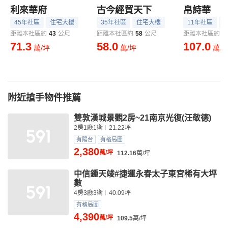
利來華府
古今經貿天下
帛詩華
45年社區
住宅大樓
35年社區
住宅大樓
11年社區
距離本社區約
43
公尺
距離本社區約
58
公尺
距離本社區約
7
71.3
58.0
107.0
萬/坪
萬/坪
萬/
附近搶手物件推薦
雙敦漢城景觀2房~21南京光復(汪敬德)
2房1廳1衛
21.22坪
有陽台
有格局圖
2,380
萬/坪
112.16
萬/坪
中信鍾天竣#捷運永春太子東宮稀有大坪
數
4房3廳3衛
40.09坪
有格局圖
4,390
萬/坪
109.5
萬/坪