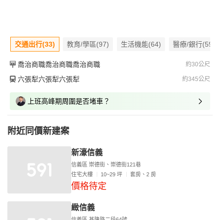
交通出行(33)
教育/學區(97)
生活機能(64)
醫療/銀行(59)
喬治商職喬治商職喬治商職
約30公尺
六張犁六張犁六張犁
約345公尺
上班高峰期周圍是否堵車？
附近同價新建案
新濠信義
信義區 崇德街、崇德街121巷
住宅大樓
10~29 坪
套房、2 房
價格待定
緻信義
信義區 基隆路二段64號