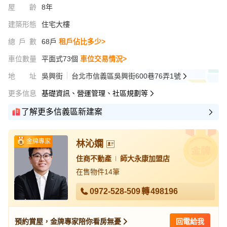
屋齡
8年
建築形態
住宅大樓
總戶數
68戶
租戶佔比多少>
車位數量
平面式73個
車位交易情況>
地址
吳興街
台北市信義區吳興街600巷76弄1號
更多信息
基礎資訊、營運管理、社區規劃等
了解更多信義區新建案
金牌專家
林沁嫻
住商不動產
師大永康加盟店
在售物件14筆
0972-528-509
轉
498196
預約賞屋，金牌專家陪你看房無憂
回電給我