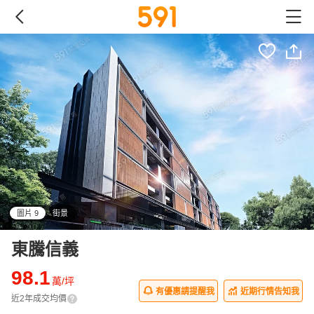
圖片 9
街景
all
東騰信義
98.1
萬/坪
有優惠請提醒我
近期行情告知我
近2年成交均價