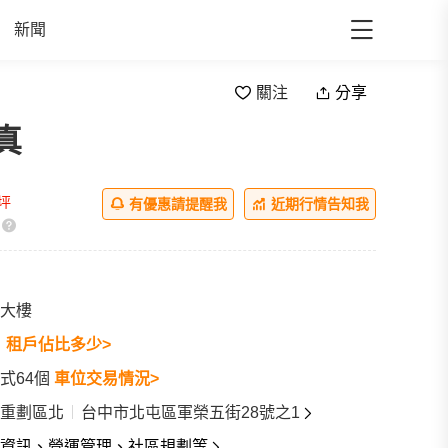
新聞
關注
分享
真
ll
/坪
有優惠請提醒我
近期行情告知我
大樓
戶
租戶佔比多少>
式64個
車位交易情況>
重劃區北
台中市北屯區軍榮五街28號之1
資訊、營運管理、社區規劃等