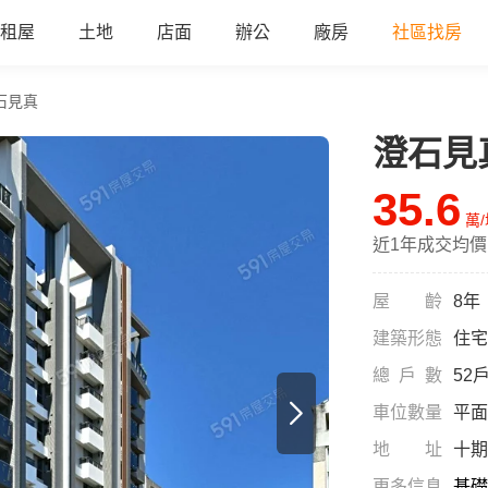
租屋
土地
店面
辦公
廠房
社區找房
石見真
澄石見
a
35.6
萬
近1年成交均價
屋齡
8年
建築形態
住宅
總戶數
52
車位數量
平面
地址
十期
更多信息
基礎