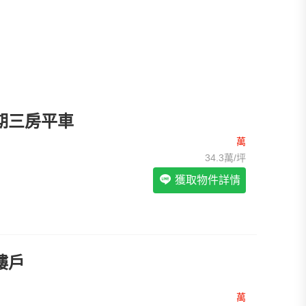
我想找裝潢較好的物件
>
我想找配備瓦斯爐的物件
>
我想找廁所開窗的物件
>
我想找具垃圾處理的物件
>
我想找近捷運的物件
>
期三房平車
萬
34.3萬/坪
獲取物件詳情
樓戶
萬