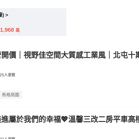
) >
~1,968
萬
管開價｜視野佳空間大質感工業風｜北屯十
25人瀏覽
有格局圖
裝進屬於我們的幸福💖溫馨三改二房平車高