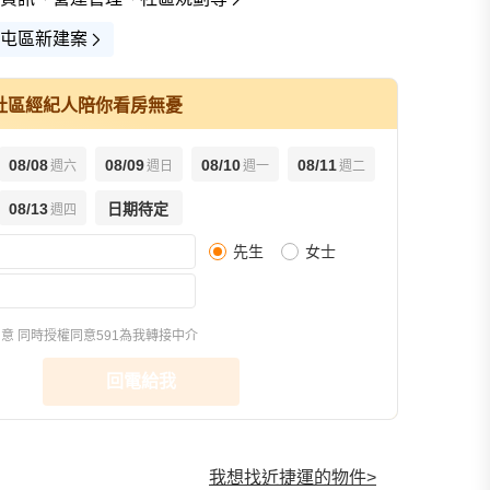
屯區新建案
社區經紀人陪你看房無憂
08/08
08/09
08/10
08/11
週六
週日
週一
週二
查看全部
08/13
日期待定
週四
先生
女士
樣品屋(7)
環境圖(8)
交通圖(1)
同意
同時授權同意591為我轉接中介
回電給我
我想找近捷運的物件
>