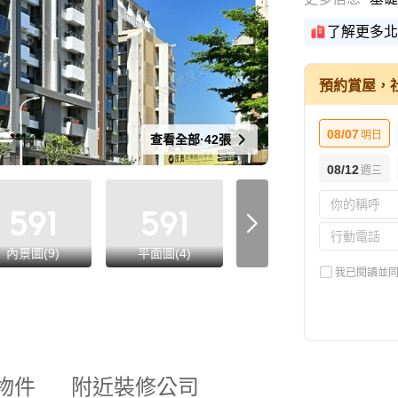
了解更多北
預約賞屋，
08/07
明日
查看全部·42張
08/12
週三
內景圖(9)
平面圖(4)
格局圖(4)
我已閱讀並
物件
附近裝修公司