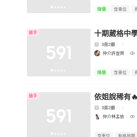
降價
含車位
十期葳格中學
搶手
3房2廳
仲介許豈齊
降價
含車位
依姐說稀有
搶手
3房2廳
仲介林孟依
含車位
有格局圖