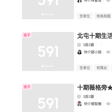
仲介林夏菁
含車位
有格局圖
北屯十期生
搶手
3房2廳
仲介鄒小姐
含車位
有陽台
十期薇格旁
搶手
3房2廳
仲介楊智勝