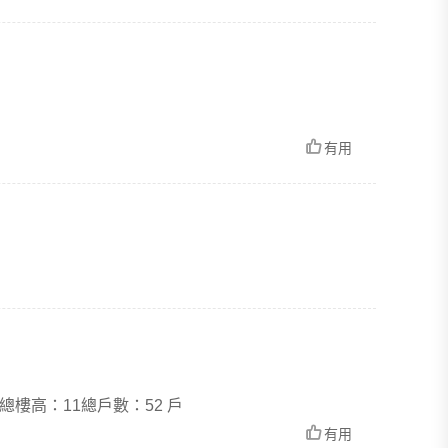
有用
樓高：11總戶數：52 戶
有用