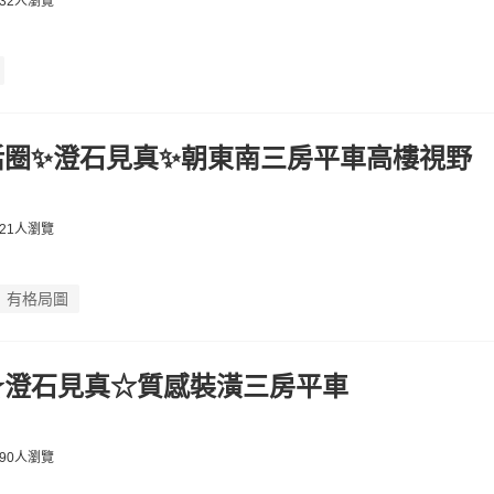
32人瀏覽
活圈✨澄石見真✨朝東南三房平車高樓視野
21人瀏覽
有格局圖
★澄石見真☆質感裝潢三房平車
90人瀏覽