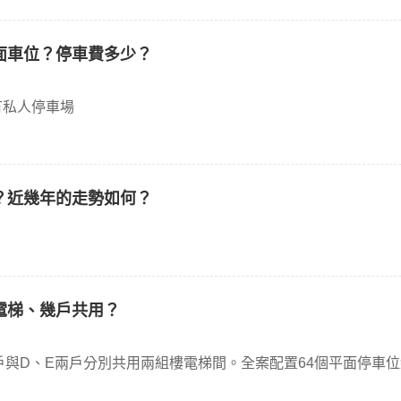
面車位？停車費多少？
00元對面有私人停車場
？近幾年的走勢如何？
電梯、幾戶共用？
戶與D、E兩戶分別共用兩組樓電梯間。全案配置64個平面停車位總