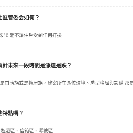
社區管委会如何？
管理費約70元 月繳社社區管理森嚴 管理人員嚴謹 能不讓住戶受到任何打擾
預計未來一段時間是漲還是跌？
真 鄰近12單元 房價部分平穩上升 無論是首購族或是換屋族，建案所在區位環境、房型格局與設備
他特點嗎？
子遊戲區、信箱區、曬被區