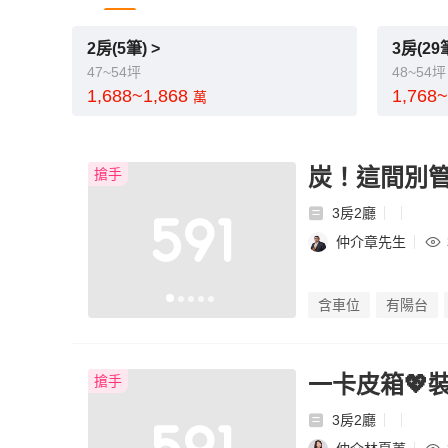
2房(5筆) >
3房(29筆
47~54坪
48~54坪
1,688~1,868
1,768
萬
炭！這間別
搶手
3房2廳
仲介章先生
含車位
有陽台
一卡皮箱💖
搶手
3房2廳