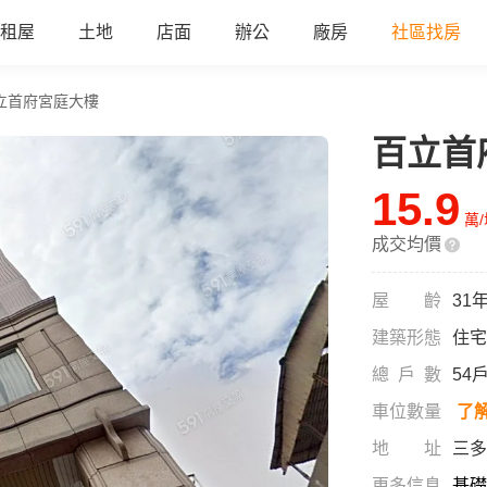
租屋
土地
店面
辦公
廠房
社區找房
立首府宮庭大樓
百立首
15.9
萬
成交均價
屋齡
31
建築形態
住宅
總戶數
54
車位數量
了
地址
三多
更多信息
基礎