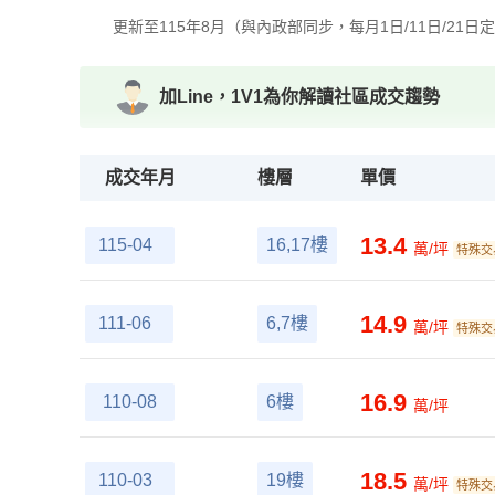
更新至115年8月（與內政部同步，每月1日/11日/21日
加Line，1V1為你解讀社區成交趨勢
成交年月
樓層
單價
13.4
115-04
16,17樓
萬/坪
特殊交
14.9
111-06
6,7樓
萬/坪
特殊交
16.9
110-08
6樓
萬/坪
18.5
110-03
19樓
萬/坪
特殊交