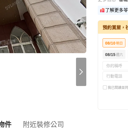
了解更多苓
預約賞屋，
08/10
明日
08/15
週六
我已閱讀並
物件
附近裝修公司