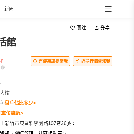
新聞
關注
分享
活館
all
/坪
有優惠請提醒我
近期行情告知我
年
大樓
9戶
租戶佔比多少>
解車位總數>
新竹市東區科學園路107巷26號
資訊、營運管理、社區規劃等