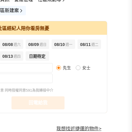
區新建案
社區經紀人陪你看房無憂
08/08
08/09
08/10
08/11
週六
週日
週一
週二
查看全部
08/13
日期待定
週四
先生
女士
同意
同時授權同意591為我轉接中介
回電給我
我想找近捷運的物件
>