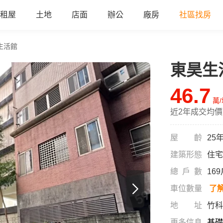
租屋
土地
店面
辦公
廠房
社區找房
生活館
東昊生
46.7
萬
近2年成交均價
屋齡
25
建築形態
住宅
總戶數
16
車位數量
了
地址
竹科
更多信息
基礎