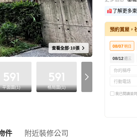
了解更多東
預約賞屋，
08/07
明日
查看全部·10張
08/12
週三
平面圖(1)
格局圖(1)
街景(1)
我已閱讀並
物件
附近裝修公司