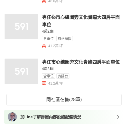
萬
48.0萬/坪
專任👍市心總圖旁文化貴臨大四房平面
車位
4房2廳
含車位
有格局圖
萬
41.2萬/坪
專任市心總圖旁文化貴臨四房平面車位
4房2廳
含車位
有陽台
萬
41.2萬/坪
同社區在售(28筆)
加Line了解房屋內部設施配備情況