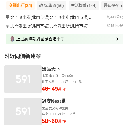
交通出行(24)
教育/學區(56)
生活機能(144)
醫療/銀行(83)
北門派出所(北門市場)北門派出所(北門市場)北門派出所(北門市場)
約443公尺
北門派出所(北門市場)北門派出所(北門市場)北門派出所(北門市場)
約451公尺
上班高峰期周圍是否堵車？
附近同價新建案
臻品天下
北區 東大路二段118號
住宅大樓
104 坪
4+1 房
46~49
萬/坪
冠安Nest巢
北區 愛文街79號旁
華廈
17~21 坪
2 房
58~60
萬/坪