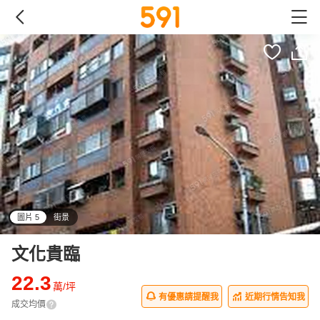
圖片 5
街景
all
文化貴臨
22.3
萬/坪
有優惠請提醒我
近期行情告知我
成交均價