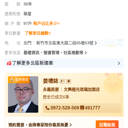
屋齡
30年
建築形態
華廈
總戶數
97戶
租戶佔比多少>
車位數量
了解車位總數>
地址
北門
新竹市北區東大路二段65巷53號
更多信息
基礎資訊、營運管理、社區規劃等
了解更多北區新建案
金牌專家
姜禮誌
永義房屋
文興極光琉璃加盟店
歷史已成交6筆
0972-528-509
轉
491777
預約賞屋，金牌專家陪你看房無憂
回電給我