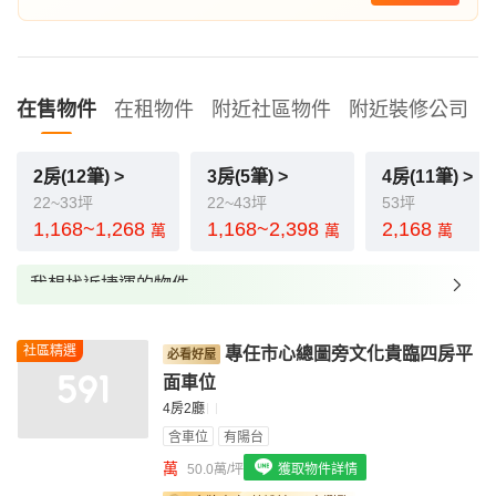
在售物件
在租物件
附近社區物件
附近裝修公司
2房(12筆) >
3房(5筆) >
4房(11筆) >
22~33坪
22~43坪
53坪
1,168~1,268
1,168~2,398
2,168
萬
萬
萬
我想找近捷運的物件
我想找裝潢較好的物件
社區精選
專任市心總圖旁文化貴臨四房平
我想找配備瓦斯爐的物件
面車位
我想找廁所開窗的物件
4房2廳
含車位
有陽台
我想找具垃圾處理的物件
萬
50.0萬/坪
獲取物件詳情
我想找近捷運的物件