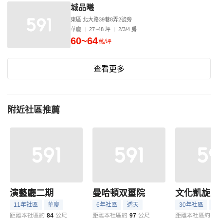
城品曦
東區 北大路39巷8弄2號旁
華廈
27~48 坪
2/3/4 房
60~64
萬/坪
查看更多
附近社區推薦
演藝廳二期
曼哈頓双璽院
文化凱旋
11年社區
華廈
6年社區
透天
30年社區
距離本社區約
84
公尺
距離本社區約
97
公尺
距離本社區約
9