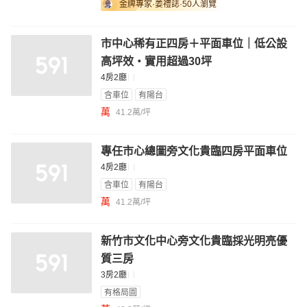
金牌專家·姜禮誌
·50人瀏覽
市中心稀有正四房＋平面車位｜低公設
高坪效・實用超過30坪
4房2廳
含車位
有陽台
萬
41.2萬/坪
專任市心總圖旁文化貴臨四房平面車位
4房2廳
含車位
有陽台
萬
41.2萬/坪
新竹市文化中心旁文化貴臨採光明亮優
質三房
3房2廳
有格局圖