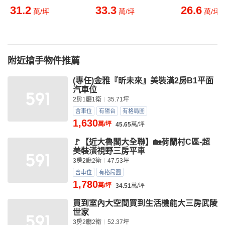
31.2
33.3
26.6
萬/坪
萬/坪
萬/坪
附近搶手物件推薦
(專任)金雅『昕未來』美裝潢2房B1平面
汽車位
2房1廳1衛
35.71坪
含車位
有陽台
有格局圖
1,630
萬/坪
45.65
萬/坪
🚩【近大魯閣大全聯】🏡荷蘭村C區-超
美裝潢視野三房平車
3房2廳2衛
47.53坪
含車位
有格局圖
1,780
萬/坪
34.51
萬/坪
買到室內大空間買到生活機能大三房武陵
世家
3房2廳2衛
52.37坪