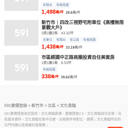
有陽台
有格局圖
1,498
萬/坪
28.6
萬/坪
新竹市｜四改三視野宅附車位《高樓無限
景觀大戶》
3房2廳2衛
43.32坪
含車位
有陽台
低公設
有格局圖
1,438
萬/坪
33.19
萬/坪
市區經國中正路商圈投資自住美套房
1房1廳1衛
8.53坪
有格局圖
338
萬/坪
39.62
萬/坪
591實價登錄 >
新竹市 >
北區 >
文化貴臨
591實價登錄為您提供：文化貴臨房價、實價登錄2.0，文化貴臨成交走勢、社
區基本資料，文化貴臨在售中古屋，出租物件供對比、選擇；文化貴臨所在的
北門均價以及周邊社區推薦；