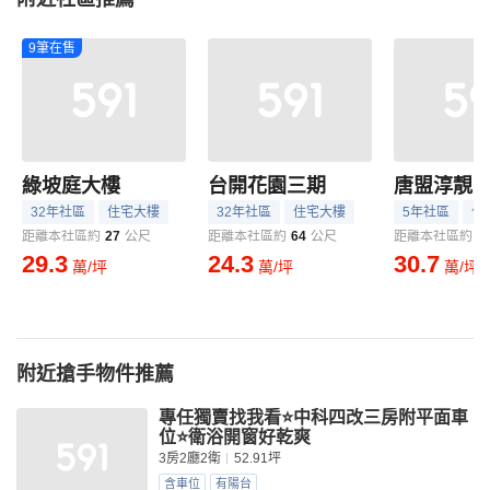
9筆在售
綠坡庭大樓
台開花園三期
唐盟淳靚
32年社區
住宅大樓
32年社區
住宅大樓
5年社區
住
距離本社區約
27
公尺
距離本社區約
64
公尺
距離本社區約
1
29.3
24.3
30.7
萬/坪
萬/坪
萬/坪
附近搶手物件推薦
專任獨賣找我看⭐️中科四改三房附平面車
位⭐️衛浴開窗好乾爽
3房2廳2衛
52.91坪
含車位
有陽台