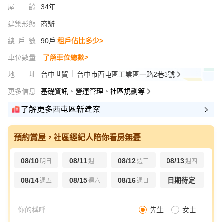
屋齡
34年
建築形態
商辦
總戶數
90戶
租戶佔比多少>
車位數量
了解車位總數>
地址
台中世貿
台中市西屯區工業區一路2巷3號
更多信息
基礎資訊、營運管理、社區規劃等
了解更多西屯區新建案
預約賞屋，社區經紀人陪你看房無憂
08/10
08/11
08/12
08/13
明日
週二
週三
週四
08/14
08/15
08/16
日期待定
週五
週六
週日
先生
女士