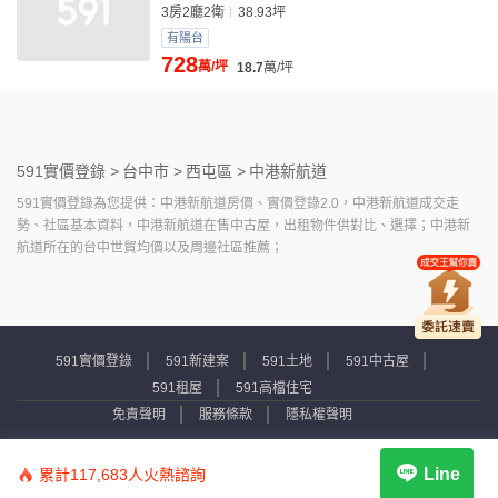
3房2廳2衛
38.93坪
有陽台
728
萬/坪
18.7
萬/坪
591實價登錄 >
台中市 >
西屯區 >
中港新航道
591實價登錄為您提供：中港新航道房價、實價登錄2.0，中港新航道成交走
勢、社區基本資料，中港新航道在售中古屋，出租物件供對比、選擇；中港新
航道所在的台中世貿均價以及周邊社區推薦；
591實價登錄
591新建案
591土地
591中古屋
591租屋
591高檔住宅
免責聲明
服務條款
隱私權聲明
Copyright © 2007-2026 by Addcn Technology Co., Ltd. All Rights reserved.
Line
累計117,683人火熱諮詢