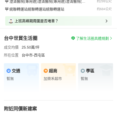
澄清醫院(專用道)澄清醫院(專用道)澄清醫院(專用道)
約299公尺
統聯轉運站統聯轉運站統聯轉運站
約684公尺
上班高峰期周圍是否堵車？
台中世貿生活圈
了解生活圈具體規劃
成交均價
25.50萬/坪
所在位置
台中市-西屯區
交通
超商
學區
暫無
加樂禾超市
暫無
附近同價新建案