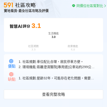
同價位社區幫對比
實地看房·最全社區攻略及評價
3.1
生活機能
3.0
社區規劃
商業機能
2.3
5.0
1. 社區規劃:車位配比合理，居民停車方便。
交通機能
格局規劃
2.7
3.7
優點
2. 環境機能:距離澄清醫院[專用道]公車站約299公尺，方便居民乘坐公交；距離東海大學附屬高級中等學校小學部約730公尺，孩子上學便利。
周邊學校
4.1
1. 社區規劃:屋齡32年，可能存在老化問題，需要維修和更新。
缺點
查看完整攻略