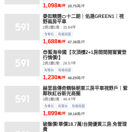
1,098
萬/坪
20.75
萬/坪
晏如精選🍊十二期｜佑晟GREEN1｜視
野兩房平車
2房2廳1衛
35.64坪
含車位
有格局圖
1,688
萬/坪
47.36
萬/坪
😎藍海帝國【次頂樓2+1房間間開窗實登
行情價!】
2房2廳1衛
26.57坪
有陽台
有格局圖
1,230
萬/坪
46.29
萬/坪
赫里翁傳奇精裝朝東三房平車視野戶｜緊
鄰秋紅谷新光商圈
3房2廳2衛
48.47坪
含車位
有陽台
有格局圖
1,899
萬/坪
39.18
萬/坪
破盤價!單價18.7萬!台開優質三房.免管理
費