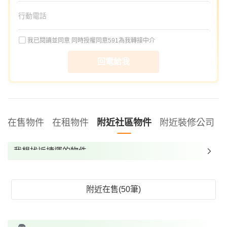
我已閱讀並同意
同時授權同意591為我轉接中介
回電給我
在售物件
在租物件
附近社區物件
附近裝修公司
我想找近捷運的物件
我想找裝潢較好的物件
我想找配備瓦斯爐的物件
附近在售(50筆)
我想找廁所開窗的物件
我想找具垃圾處理的物件