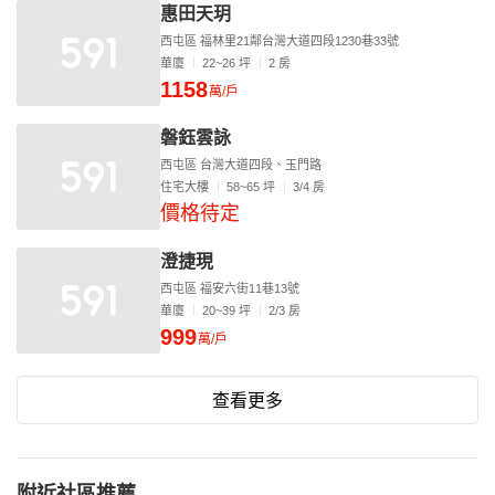
惠田天玥
西屯區 福林里21鄰台灣大道四段1230巷33號
華廈
22~26 坪
2 房
1158
萬/戶
磐鈺雲詠
西屯區 台灣大道四段、玉門路
住宅大樓
58~65 坪
3/4 房
價格待定
澄捷現
西屯區 福安六街11巷13號
華廈
20~39 坪
2/3 房
999
萬/戶
查看更多
附近社區推薦