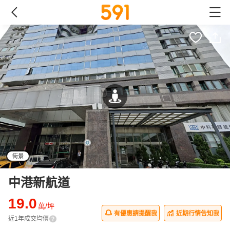
街景
中港新航道
19.0
萬/坪
有優惠請提醒我
近期行情告知我
近1年成交均價