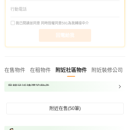
我已閱讀並同意
同時授權同意591為我轉接中介
回電給我
在售物件
在租物件
附近社區物件
附近裝修公司
我想找近捷運的物件
我想找裝潢較好的物件
我想找配備瓦斯爐的物件
附近在售(50筆)
我想找廁所開窗的物件
我想找具垃圾處理的物件