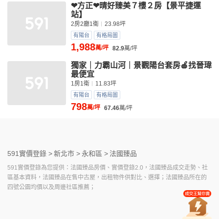
❤方正❤晴好臻美７樓２房【景平捷運
站】
2房2廳1衛
23.98坪
有陽台
有格局圖
1,988
萬/坪
82.9
萬/坪
獨家｜力霸山河｜景觀陽台套房🍎找晉瑋
最便宜
1房1衛
11.83坪
有陽台
有格局圖
798
萬/坪
67.46
萬/坪
591實價登錄 >
新北市 >
永和區 >
法國臻品
591實價登錄為您提供：法國臻品房價、實價登錄2.0，法國臻品成交走勢、社
區基本資料，法國臻品在售中古屋，出租物件供對比、選擇；法國臻品所在的
四號公園均價以及周邊社區推薦；