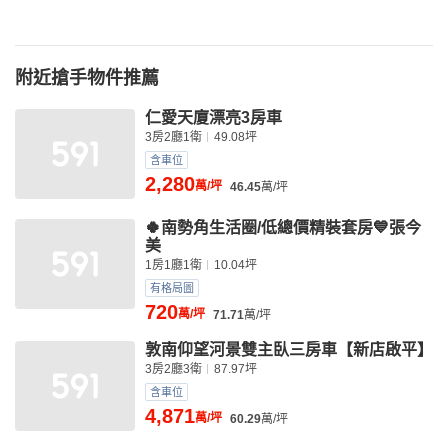
附近搶手物件推薦
仁愛天廈漂亮3房車
3房2廳1衛
49.08坪
含車位
2,280
萬/坪
46.45
萬/坪
🍀南勢角生活圈/低總價精裝套房💙張今
美
1房1廳1衛
10.04坪
有格局圖
720
萬/坪
71.71
萬/坪
敦南仰望河景雙主臥三房車【新店啟平】
3房2廳3衛
87.97坪
含車位
4,871
萬/坪
60.29
萬/坪