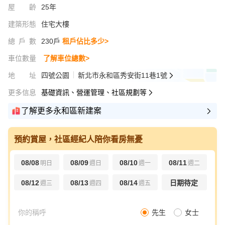
屋齡
25年
建築形態
住宅大樓
總戶數
230戶
租戶佔比多少>
車位數量
了解車位總數>
地址
四號公園
新北市永和區秀安街11巷1號
更多信息
基礎資訊、營運管理、社區規劃等
了解更多永和區新建案
預約賞屋，社區經紀人陪你看房無憂
08/08
08/09
08/10
08/11
明日
週日
週一
週二
08/12
08/13
08/14
日期待定
週三
週四
週五
先生
女士