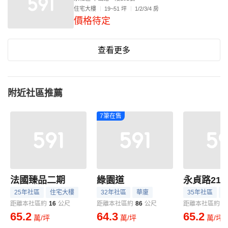
住宅大樓
19~51 坪
1/2/3/4 房
價格待定
查看更多
附近社區推薦
7筆在售
法國臻品二期
綠園道
永貞路21
25年社區
住宅大樓
32年社區
華廈
35年社區
距離本社區約
16
公尺
距離本社區約
86
公尺
距離本社區約
1
65.2
64.3
65.2
萬/坪
萬/坪
萬/坪