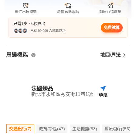
最佳出售時機
房價高低落點
鄰居行情透視
只需1步，6秒算出
免費試算
已有 99,999 人試算成功
周邊機能
地圖/周邊
法國臻品
新北市永和區秀安街11巷1號
導航
交通出行(7)
教育/學區(47)
生活機能(53)
醫療/銀行(56)