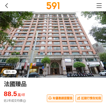
圖片 20
街景
all
法國臻品
88.5
萬/坪
有優惠請提醒我
近期行情告知我
近2年成交均價