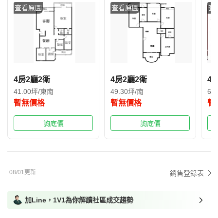
查看原圖
查看原圖
查
4房2廳2衛
4房2廳2衛
4
41.00坪/東南
49.30坪/南
68
暫無價格
暫無價格
暫
詢底價
詢底價
08/01更新
銷售登錄表
加Line，1V1為你解讀社區成交趨勢