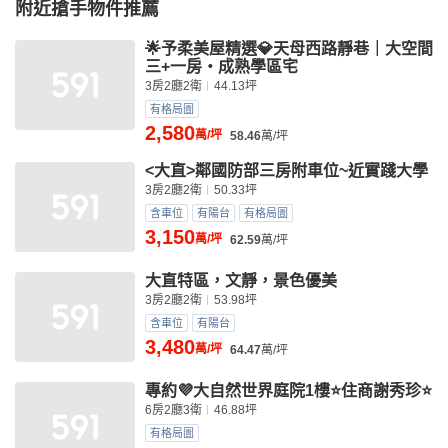
附近搶手物件推薦
🌟予柔美屋精選💎天母西路靜巷｜大空間
三+一房・成熟學區宅
3房2廳2衛
44.13坪
有格局圖
2,580
萬/坪
58.46
萬/坪
<大直>鄰國防部三房附車位~近實踐大學
3房2廳2衛
50.33坪
含車位
有陽台
有格局圖
3,150
萬/坪
62.59
萬/坪
大直特區，文靜，景色優美
3房2廳2衛
53.98坪
含車位
有陽台
3,480
萬/坪
64.47
萬/坪
專約💜大自然世界庭院1樓⭐️住商謝秀珍⭐️
6房2廳3衛
46.88坪
有格局圖