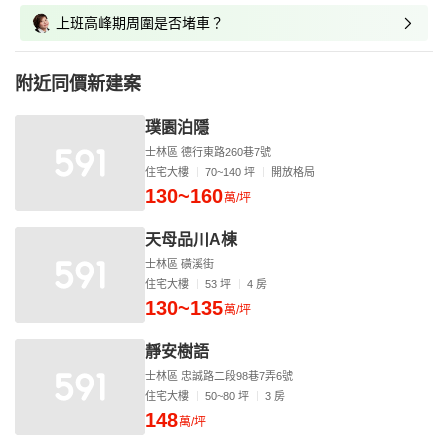
上班高峰期周圍是否堵車？
附近同價新建案
璞園泊隱
士林區 德行東路260巷7號
住宅大樓
70~140 坪
開放格局
130~160
萬/坪
天母品川A棟
士林區 磺溪街
住宅大樓
53 坪
4 房
130~135
萬/坪
靜安樹語
士林區 忠誠路二段98巷7弄6號
住宅大樓
50~80 坪
3 房
148
萬/坪