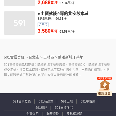
2,688
萬/坪
57.34
萬/坪
⭐出價就談⭐專約北安坡車🍎
3房2廳2衛
56.31坪
含車位
3,580
萬/坪
63.58
萬/坪
591實價登錄 >
台北市 >
士林區 >
蘭雅新城丁基地
591實價登錄為您提供：蘭雅新城丁基地房價、實價登錄2.0，蘭雅新城丁基地
成交走勢、社區基本資料，蘭雅新城丁基地在售中古屋，出租物件供對比、選
擇；蘭雅新城丁基地所在的芝山均價以及周邊社區推薦；
591實價登錄
591新建案
591土地
591中古屋
591租屋
591高檔住宅
免責聲明
服務條款
隱私權聲明