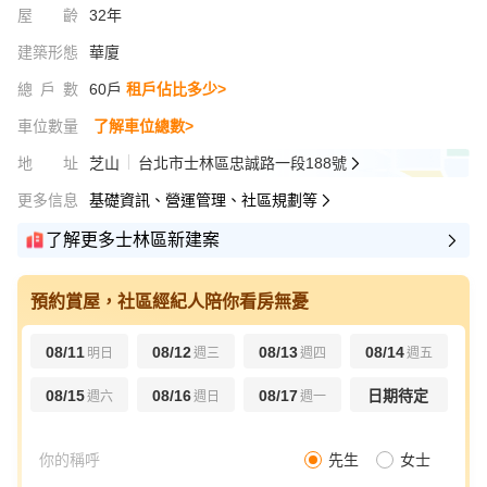
屋齡
32年
建築形態
華廈
總戶數
60戶
租戶佔比多少>
車位數量
了解車位總數>
地址
芝山
台北市士林區忠誠路一段188號
更多信息
基礎資訊、營運管理、社區規劃等
了解更多士林區新建案
預約賞屋，社區經紀人陪你看房無憂
08/11
08/12
08/13
08/14
明日
週三
週四
週五
08/15
08/16
08/17
日期待定
週六
週日
週一
先生
女士