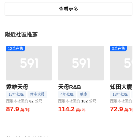
查看更多
附近社區推薦
12筆在售
3筆在售
遠雄天母
天母R&B
知田大廈
17年社區
住宅大樓
4年社區
華廈
13年社區
距離本社區約
82
公尺
距離本社區約
102
公尺
距離本社區約
1
87.9
114.2
72.9
萬/坪
萬/坪
萬/坪