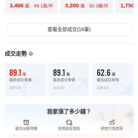
3,466
3,200
1,750
萬
89.1萬/坪
萬
82.3萬/坪
查看全部成交(16筆)
成交走勢
89.1
89.1
62.6
萬
萬
萬
最新成交單價
最高成交單價
最低成交單價
115-03
115-03
106-01
我家漲了多少錢？
最佳出售時機
房價高低落點
鄰居行情透視