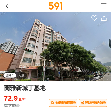
圖片 2
街景
all
蘭雅新城丁基地
72.9
萬/坪
有優惠請提醒我
近期行情告知我
成交均價