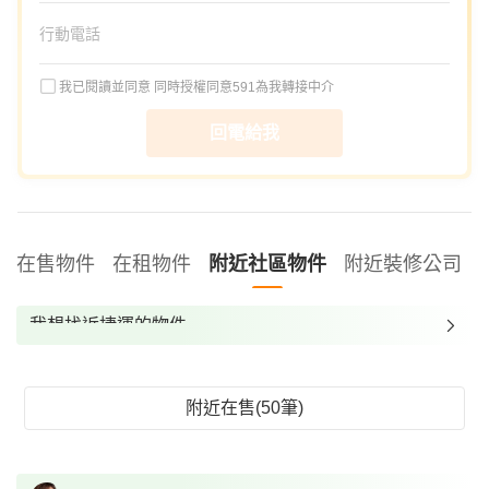
我已閱讀並同意
同時授權同意591為我轉接中介
回電給我
在售物件
在租物件
附近社區物件
附近裝修公司
我想找近捷運的物件
我想找裝潢較好的物件
我想找配備瓦斯爐的物件
附近在售(50筆)
我想找廁所開窗的物件
我想找具垃圾處理的物件