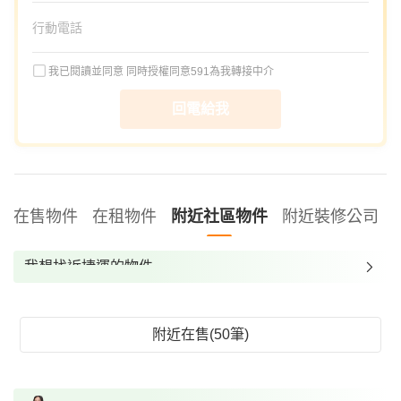
我已閱讀並同意
同時授權同意591為我轉接中介
回電給我
在售物件
在租物件
附近社區物件
附近裝修公司
我想找近捷運的物件
我想找裝潢較好的物件
我想找配備瓦斯爐的物件
附近在售(50筆)
我想找廁所開窗的物件
我想找具垃圾處理的物件