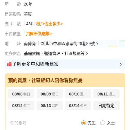
屋齡
26年
建築形態
華廈
總戶數
143戶
租戶佔比多少>
車位數量
了解車位總數>
地址
南勢角
新北市中和區忠孝街26巷89號
更多信息
基礎資訊、營運管理、社區規劃等
了解更多中和區新建案
預約賞屋，社區經紀人陪你看房無憂
08/08
08/09
08/10
08/11
明日
週日
週一
週二
08/12
08/13
08/14
日期待定
週三
週四
週五
先生
女士