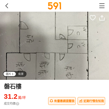
圖片 1
街景
all
磐石樓
31.2
萬/坪
有優惠請提醒我
近期行情告知我
成交均價