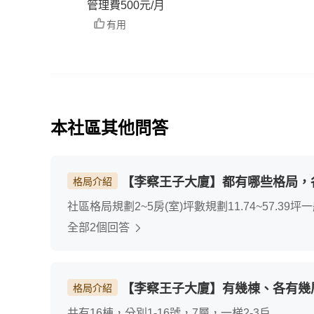
管理費500元/月
有用
本社區其他問答
【李察王子大廈】都有哪些格局，
格局介紹
社區格局規劃2~5房(室)坪數規劃11.74~57.
不用等
全部2個回答
【李察王子大廈】有幾棟、各有幾
格局介紹
共有16棟，分別1-16號，7層，一梯2-3戶