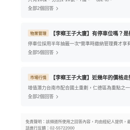
全部2個回答
【李察王子大廈】有停車位嗎？是
物業管理
停車位採用半年抽籤一次*需準時繳納管理費才享有抽籤
年繳
全部5個回答
【李察王子大廈】近幾年的價格走
市場行情
增值潛力台南市配合國土重劃，仁德區為重點之一
16m，對面農會附近銀行，左邊區公所、市場，
全部2個回答
道約五分鐘，南來北往節省時間，發展潛力大。
免責聲明：該頻道所使用之回答內容，均由經紀人提供，
話進行反饋：02-55722000