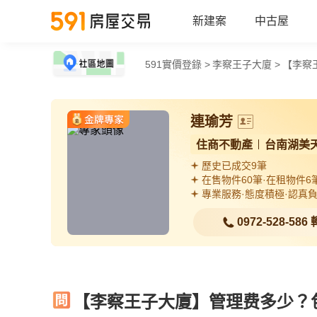
新建案
中古屋
591實價登錄 >
李察王子大廈 >
【李察
連瑜芳
住商不動產
台南湖美
歷史已成交9筆
在售物件60筆·在租物件6
專業服務·態度積極·認真
0972-528-586
【李察王子大廈】管理费多少？