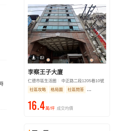
李察王子大廈
仁德市區生活圈
中正路二段1205巷10號
時
社區攻略
格局圖
社區問答
33年社區
16.4
萬/坪
成交均價