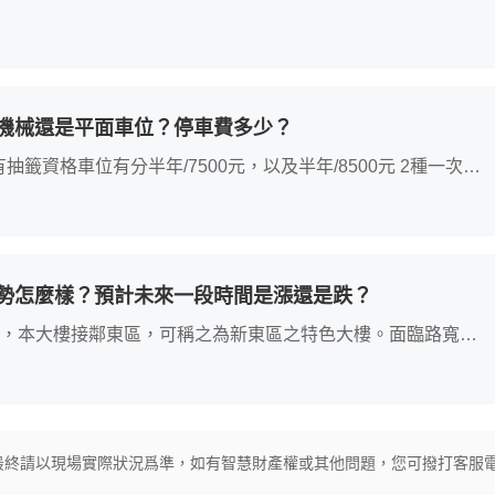
機械還是平面車位？停車費多少？
資格車位有分半年/7500元，以及半年/8500元 2種一次半
勢怎麼樣？預計未來一段時間是漲還是跌？
，本大樓接鄰東區，可稱之為新東區之特色大樓。面臨路寬
鄰近學校、超市、家樂福生活機能方便。交通便利，上仁德交流
最終請以現場實際狀況爲準，如有智慧財產權或其他問題，您可撥打客服