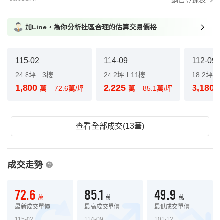
銷售登錄表
加Line，為你分析社區合理的估算交易價格
115-02
114-09
112-09
24.8坪
3樓
24.2坪
11樓
18.2坪
1,800
2,225
3,180
萬
72.6萬/坪
萬
85.1萬/坪
查看全部成交(13筆)
成交走勢
72.6
85.1
49.9
萬
萬
萬
最新成交單價
最高成交單價
最低成交單價
115-02
114-09
101-12