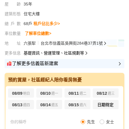
屋齡
35年
建築形態
住宅大樓
總戶數
68戶
租戶佔比多少>
車位數量
了解車位總數>
地址
六張犁
台北市信義區吳興街284巷37弄1號
更多信息
基礎資訊、營運管理、社區規劃等
了解更多信義區新建案
預約賞屋，社區經紀人陪你看房無憂
08/09
08/10
08/11
08/12
明日
週一
週二
週三
08/13
08/14
08/15
日期待定
週四
週五
週六
先生
女士