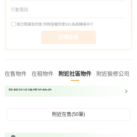
我已閱讀並同意
同時授權同意591為我轉接中介
回電給我
在售物件
在租物件
附近社區物件
附近裝修公司
我想找近捷運的物件
我想找裝潢較好的物件
我想找配備瓦斯爐的物件
附近在售(50筆)
我想找廁所開窗的物件
我想找具垃圾處理的物件