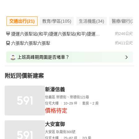
交通出行(21)
教育/學區(105)
生活機能(34)
醫療/銀行(31)
捷運六張犁站(和平)捷運六張犁站(和平)捷運六張犁站(和平)
約246公尺
六張犁六張犁六張犁
約411公尺
上班高峰期周圍是否堵車？
附近同價新建案
新濠信義
信義區 崇德街、崇德街121巷
住宅大樓
10~29 坪
套房、2 房
價格待定
大安富御
大安區 臥龍街300號
住宅大樓
25~82 坪
2/3 房