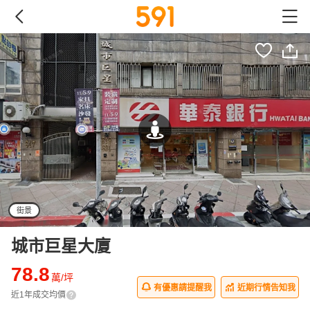
街景
城市巨星大廈
78.8
萬/坪
有優惠請提醒我
近期行情告知我
近1年成交均價