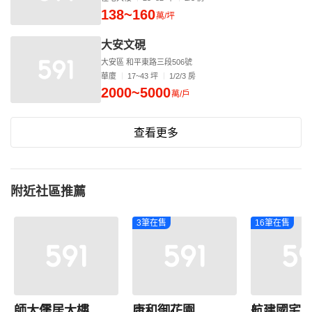
138~160
萬/坪
大安文硯
大安區 和平東路三段506號
華廈
17~43 坪
1/2/3 房
2000~5000
萬/戶
查看更多
附近社區推薦
3筆在售
16筆在售
師大儒居大樓
康和御花園
航建國宅