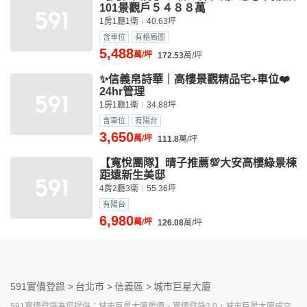
101景觀戶５４８８萬
1房1廳1衛
40.63坪
含車位
有格局圖
5,488
萬/坪
172.53
萬/坪
✨️信義帛詩華｜高樓景觀精品宅+車位❤️
24hr管理
1房1廳1衛
34.88坪
含車位
有陽台
3,650
萬/坪
111.8
萬/坪
【寬悅團隊】晴子推薦💯大安高樓綠景棟
距遠新生美邸
4房2廳3衛
55.36坪
有陽台
6,980
萬/坪
126.08
萬/坪
591實價登錄 >
台北市 >
信義區 >
城市巨星大廈
591實價登錄為您提供：城市巨星大廈房價、實價登錄2.0，城市巨星大廈成交