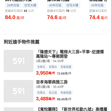
28年社區
住宅大樓
40年社區
住宅大樓
45年社區
距離本社區約
43
公尺
距離本社區約
70
公尺
距離本社區約
1
84.0
74.6
74.4
萬/坪
萬/坪
萬/坪
附近搶手物件推薦
「隆德天下」電梯大三房+平車~近捷運
萬隆站～專案開發
3房2廳2衛
54.35坪
含車位
有陽台
有格局圖
3,950
萬/坪
72.68
萬/坪
忠孝海華典雅三房
3房2廳1衛
35.43坪
有陽台
低公設
有格局圖
3,488
萬/坪
98.45
萬/坪
【寬悅團隊】『新世界松勤九號』高樓層