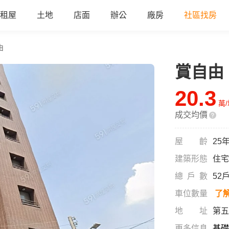
租屋
土地
店面
辦公
廠房
社區找房
由
賞自由
20.3
萬
成交均價
屋齡
25
建築形態
住宅
總戶數
52
車位數量
了
地址
第五
更多信息
基礎