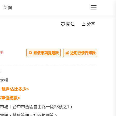
新聞
關注
分享
/坪
有優惠請提醒我
近期行情告知我
年
大樓
戶
租戶佔比多少>
解車位總數>
市場
台中市西區自由路一段28號之1
資訊、營運管理、社區規劃等