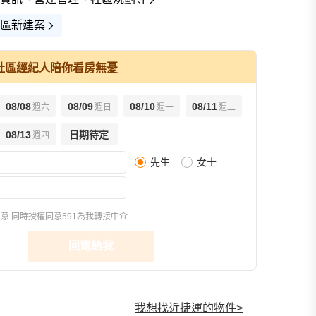
區新建案
社區經紀人陪你看房無憂
08/08
08/09
08/10
08/11
週六
週日
週一
週二
08/13
日期待定
週四
先生
女士
同意
同時授權同意591為我轉接中介
回電給我
我想找近捷運的物件
>