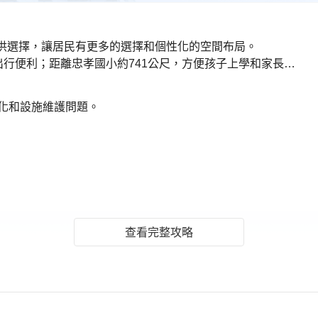
戶型供選擇，讓居民有更多的選擇和個性化的空間布局。
2. 環境機能:距離五權車站約507公尺，出行便利；距離忠孝國小約741公尺，方便孩子上學和家長接送。
老化和設施維護問題。
查看完整攻略