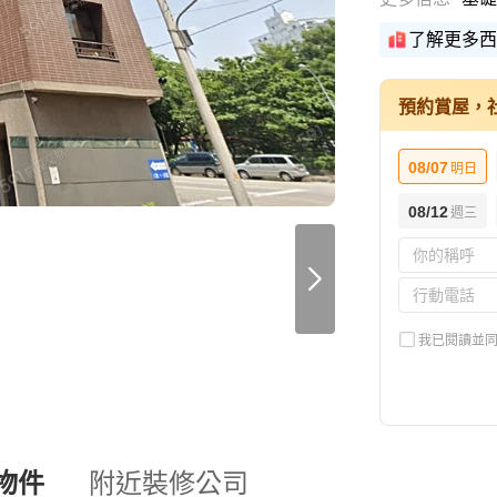
了解更多西
預約賞屋，
08/07
明日
08/12
週三
我已閱讀並
物件
附近裝修公司