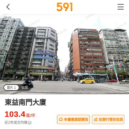
圖片 1
街景
all
東益南門大廈
103.4
萬/坪
有優惠請提醒我
近期行情告知我
近2年成交均價