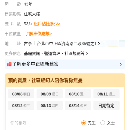
屋齡
43年
建築形態
住宅大樓
總戶數
53戶
租戶佔比多少>
車位數量
了解車位總數>
地址
古亭
台北市中正區濟南路二段35號之1
更多信息
基礎資訊、營運管理、社區規劃等
了解更多中正區新建案
預約賞屋，社區經紀人陪你看房無憂
08/08
08/09
08/10
08/11
明日
週日
週一
週二
08/12
08/13
08/14
日期待定
週三
週四
週五
先生
女士