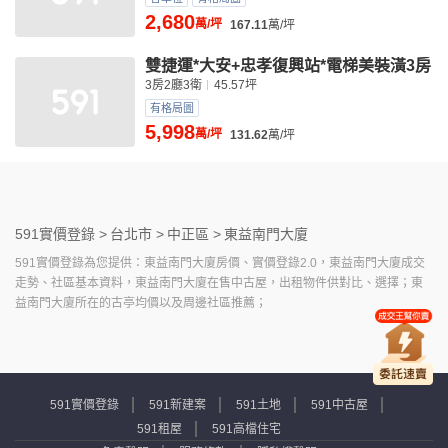
2,680
萬/坪
167.11
萬/坪
雙捷運*大安+忠孝復興站*電梯美裝潢3房
3房2廳3衛
45.57坪
有格局圖
5,998
萬/坪
131.62
萬/坪
591實價登錄 >
台北市 >
中正區 >
東益南門大廈
591實價登錄為您提供：東益南門大廈房價、實價登錄2.0，東益南門大廈成交
走勢、社區基本資料，東益南門大廈在售中古屋，出租物件供對比、選擇；東
益南門大廈所在的古亭均價以及周邊社區推薦；
591實價登錄
591新建案
591土地
591中古屋
591租屋
591高檔住宅