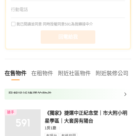
我已閱讀並同意
同時授權同意591為我轉接中介
回電給我
在售物件
在租物件
附近社區物件
附近裝修公司
我想找近捷運的物件
我想找裝潢較好的物件
搶手
《獨家》捷運中正紀念堂｜市大附小明
我想找配備瓦斯爐的物件
星學區｜大套房有陽台
我想找廁所開窗的物件
1房1廳