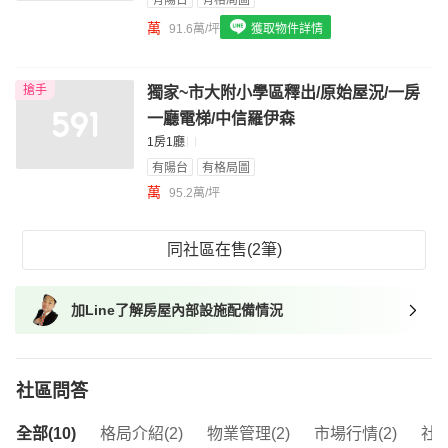
有陽台
有格局圖
我想找具垃圾處理的物件
萬
91.6萬/坪
獲取物件詳情
我想找近捷運的物件
搶手
獨家~市大附小學區釋出/原始屋況/一房
一廳電梯/中信羅伊森
1房1廳
有陽台
有格局圖
萬
95.2萬/坪
同社區在售(2筆)
加Line了解房屋內部設施配備情況
社區問答
全部(10)
格局介紹(2)
物業管理(2)
市場行情(2)
社區