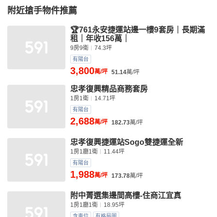
附近搶手物件推薦
🏆761永安捷運站邊一樓9套房｜長期滿
租｜年收156萬｜
9房9衛
74.3坪
有陽台
3,800
萬/坪
51.14
萬/坪
忠孝復興精品商務套房
1房1衛
14.71坪
有陽台
2,688
萬/坪
182.73
萬/坪
忠孝復興捷運站Sogo雙捷運全新
1房1廳1衛
11.44坪
有陽台
1,988
萬/坪
173.78
萬/坪
附中菁選集邊間高樓-住商江宜真
1房1廳1衛
18.95坪
含車位
有格局圖