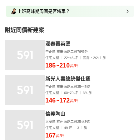
上班高峰期周圍是否堵車？
附近同價新建案
潤泰菁英匯
中正區 重慶南路二段76號旁
住宅大樓
22~46 坪
套房、2/2+1 房
185~210
萬/坪
新光人壽總統傑仕堡
中正區 重慶南路三段35~45號
住宅大樓
60~70 坪
3/4 房
146~172
萬/坪
信義陶山
大安區 杭州南路二段25巷3號
住宅大樓
49 坪
3+1 房
167
萬/坪