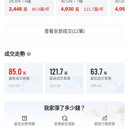
28.8坪
6樓
40.5坪
7樓
40.5坪
2,448
4,930
4,05
萬
85.0萬/坪
萬
121.7萬/坪
查看全部成交(12筆)
成交走勢
85.0
121.7
63.7
萬
萬
萬
最新成交單價
最高成交單價
最低成交單價
115-03
113-10
105-01
我家漲了多少錢？
最佳出售時機
房價高低落點
鄰居行情透視